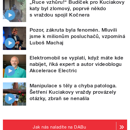
„Ruce vzhůru!“ Budíček pro Kuciakovy
katy byl zlomový, poprvé někdo
s vraždou spojil Kočnera
Pozor, zákruta byla fenomén. Mluvili
jsme k milionům posluchačů, vzpomíná
Luboš Machaj
Elektromobil se vyplatí, když máte kde
nabíjet, říká expert a autor videoblogu
Akcelerace Electric
Manipulace s těly a chyba patologa.
Šetření Kuciakovy vraždy provázely
otázky, zbraň se nenašla
Jak nás naladíte na DABu