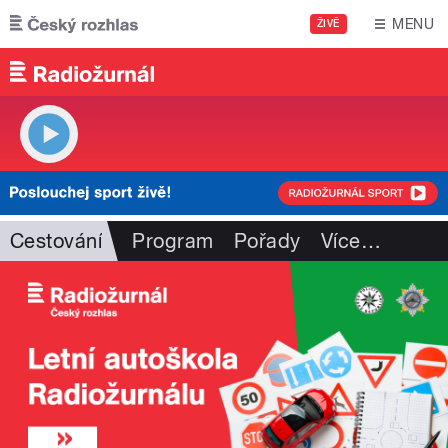
Přejít k hlavnímu obsahu
MENU
ŽIVĚ
Cestování
Program
Pořady
Více
…