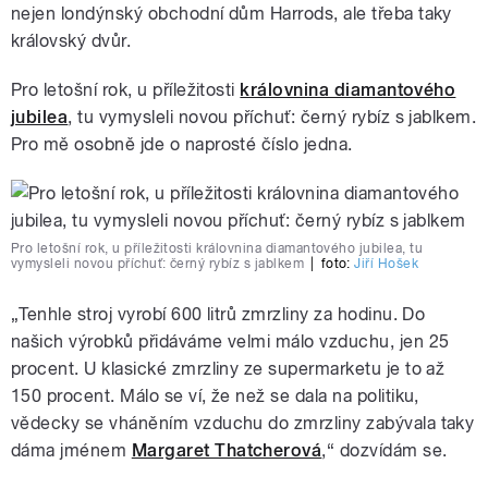
nejen londýnský obchodní dům Harrods, ale třeba taky
královský dvůr.
Pro letošní rok, u příležitosti
královnina diamantového
jubilea
, tu vymysleli novou příchuť: černý rybíz s jablkem.
Pro mě osobně jde o naprosté číslo jedna.
Pro letošní rok, u příležitosti královnina diamantového jubilea, tu
vymysleli novou příchuť: černý rybíz s jablkem
|
foto:
Jiří Hošek
„Tenhle stroj vyrobí 600 litrů zmrzliny za hodinu. Do
našich výrobků přidáváme velmi málo vzduchu, jen 25
procent. U klasické zmrzliny ze supermarketu je to až
150 procent. Málo se ví, že než se dala na politiku,
vědecky se vháněním vzduchu do zmrzliny zabývala taky
dáma jménem
Margaret Thatcherová
,“ dozvídám se.