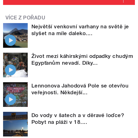
VÍCE Z POŘADU
Největší venkovní varhany na světě je
slyšet na míle daleko....
Život mezi káhirskými odpadky chudým
Egypťanům nevadí. Díky...
Lennonova Jahodová Pole se otevřou
veřejnosti. Někdejší...
Do vody v šatech a v děravé loďce?
Pobyt na pláži v 18....