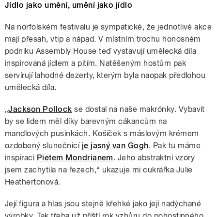
Jídlo jako umění, umění jako jídlo
Na norfolském festivalu je sympatické, že jednotlivé akce
mají přesah, vtip a nápad. V místním trochu honosném
podniku Assembly House teď vystavují umělecká díla
inspirovaná jídlem a pitím. Natěšeným hostům pak
servírují lahodné dezerty, kterým byla naopak předlohou
umělecká díla.
„
Jackson Pollock
se dostal na naše makrónky. Vybavit
by se lidem měl díky barevným cákancům na
mandlových pusinkách. Košíček s máslovým krémem
ozdobený slunečnicí
je jasný van Gogh
. Pak tu máme
inspiraci
Pietem Mondrianem
. Jeho abstraktní vzory
jsem zachytila na řezech,“ ukazuje mi cukrářka Julie
Heathertonová.
Její figura a hlas jsou stejně křehké jako její nadýchané
výrobky. Tak třeba už příští rok vzhůru do pohostinného