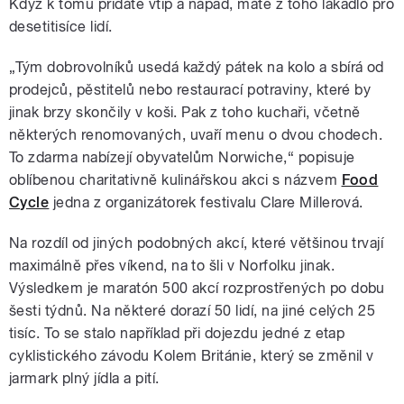
Když k tomu přidáte vtip a nápad, máte z toho lákadlo pro
desetitisíce lidí.
„Tým dobrovolníků usedá každý pátek na kolo a sbírá od
prodejců, pěstitelů nebo restaurací potraviny, které by
jinak brzy skončily v koši. Pak z toho kuchaři, včetně
některých renomovaných, uvaří menu o dvou chodech.
To zdarma nabízejí obyvatelům Norwiche,“ popisuje
oblíbenou charitativně kulinářskou akci s názvem
Food
Cycle
jedna z organizátorek festivalu Clare Millerová.
Na rozdíl od jiných podobných akcí, které většinou trvají
maximálně přes víkend, na to šli v Norfolku jinak.
Výsledkem je maratón 500 akcí rozprostřených po dobu
šesti týdnů. Na některé dorazí 50 lidí, na jiné celých 25
tisíc. To se stalo například při dojezdu jedné z etap
cyklistického závodu Kolem Británie, který se změnil v
jarmark plný jídla a pití.