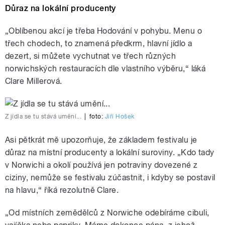
Důraz na lokální producenty
„Oblíbenou akcí je třeba Hodování v pohybu. Menu o
třech chodech, to znamená předkrm, hlavní jídlo a
dezert, si můžete vychutnat ve třech různých
norwichských restauracích dle vlastního výběru,“ láká
Clare Millerová.
Z jídla se tu stává umění...
|
foto:
Jiří Hošek
Asi pětkrát mě upozorňuje, že základem festivalu je
důraz na místní producenty a lokální suroviny. „Kdo tady
v Norwichi a okolí používá jen potraviny dovezené z
ciziny, nemůže se festivalu zúčastnit, i kdyby se postavil
na hlavu,“ říká rezolutně Clare.
„Od místních zemědělců z Norwiche odebíráme cibuli,