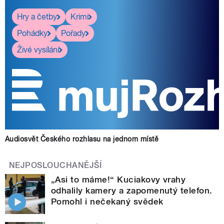
Hry a četby
Krimi
Pohádky
Pořady
Živé vysílání
Audiosvět Českého rozhlasu na jednom místě
NEJPOSLOUCHANĚJŠÍ
„Asi to máme!“ Kuciakovy vrahy
odhalily kamery a zapomenutý telefon.
Pomohl i nečekaný svědek