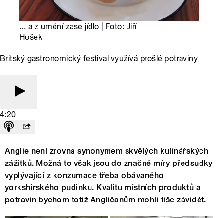
... a z umění zase jídlo | Foto: Jiří
Hošek
Britský gastronomický festival využívá prošlé potraviny
4:20
Anglie není zrovna synonymem skvělých kulinářských
zážitků. Možná to však jsou do značné míry předsudky
vyplývající z konzumace třeba obávaného
yorkshirského pudinku. Kvalitu místních produktů a
potravin bychom totiž Angličanům mohli tiše závidět.