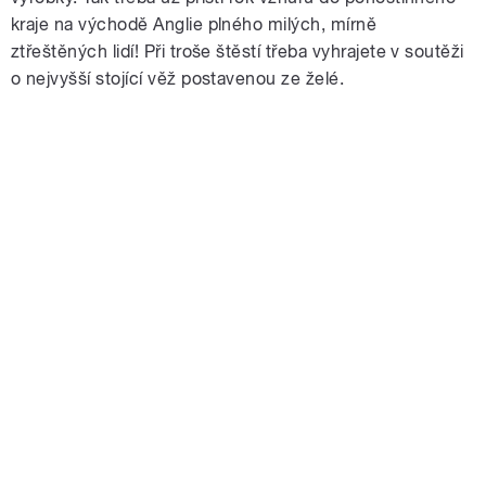
kraje na východě Anglie plného milých, mírně
ztřeštěných lidí! Při troše štěstí třeba vyhrajete v soutěži
o nejvyšší stojící věž postavenou ze želé.