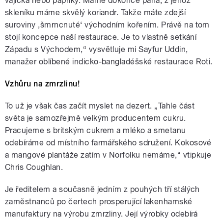
vajíčka nebo papriky. Máme dokonce pána, z jehož
skleníku máme skvělý koriandr. Takže máte zdejší
suroviny ‚šmrncnuté‘ východním kořením. Právě na tom
stojí koncepce naší restaurace. Je to vlastně setkání
Západu s Východem,“ vysvětluje mi Sayfur Uddin,
manažer oblíbené indicko-bangladéšské restaurace Roti.
Vzhůru na zmrzlinu!
To už je však čas začít myslet na dezert. „Tahle část
světa je samozřejmě velkým producentem cukru.
Pracujeme s britským cukrem a mléko a smetanu
odebíráme od místního farmářského sdružení. Kokosové
a mangové plantáže zatím v Norfolku nemáme,“ vtipkuje
Chris Coughlan.
Je ředitelem a současně jedním z pouhých tří stálých
zaměstnanců po čertech prosperující lakenhamské
manufaktury na výrobu zmrzliny. Její výrobky odebírá