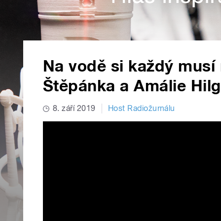
Na vodě si každý musí n
Štěpánka a Amálie Hilg
8. září 2019
Host Radiožurnálu