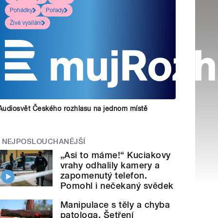
Pohádky
Pořady
Živé vysílání
Audiosvět Českého rozhlasu na jednom místě
NEJPOSLOUCHANĚJŠÍ
„Asi to máme!“ Kuciakovy
vrahy odhalily kamery a
zapomenutý telefon.
Pomohl i nečekaný svědek
Manipulace s těly a chyba
patologa. Šetření