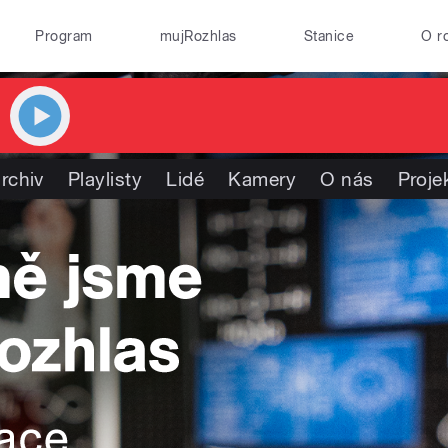
Program
mujRozhlas
Stanice
O r
rchiv
Playlisty
Lidé
Kamery
O nás
Proje