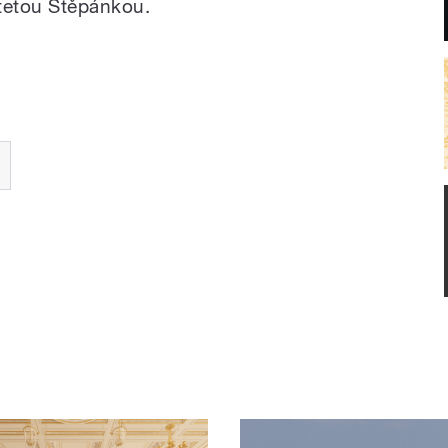
 tetou Štěpánkou.