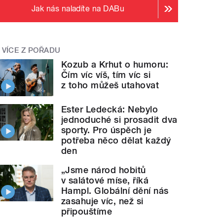
Jak nás naladíte na DABu
VÍCE Z POŘADU
Kozub a Krhut o humoru:
Čím víc víš, tím víc si
z toho můžeš utahovat
Ester Ledecká: Nebylo
jednoduché si prosadit dva
sporty. Pro úspěch je
potřeba něco dělat každý
den
„Jsme národ hobitů
v salátové míse, říká
Hampl. Globální dění nás
zasahuje víc, než si
připouštíme