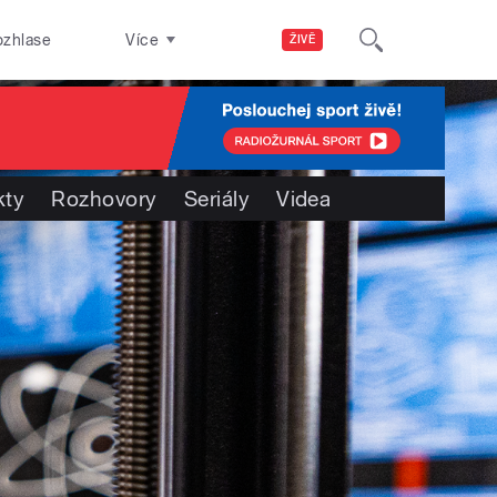
ozhlase
Více
ŽIVĚ
kty
Rozhovory
Seriály
Videa