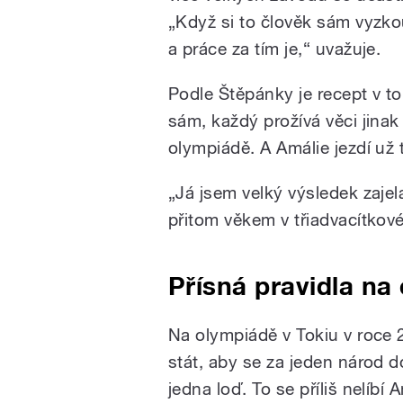
„Když si to člověk sám vyzkou
a práce za tím je,“ uvažuje.
Podle Štěpánky je recept v to
sám, každý prožívá věci jinak
olympiádě. A Amálie jezdí už 
„Já jsem velký výsledek zajel
přitom věkem v třiadvacítkové
Přísná pravidla na
Na olympiádě v Tokiu v roce 
stát, aby se za jeden národ d
jedna loď. To se příliš nelíbí A