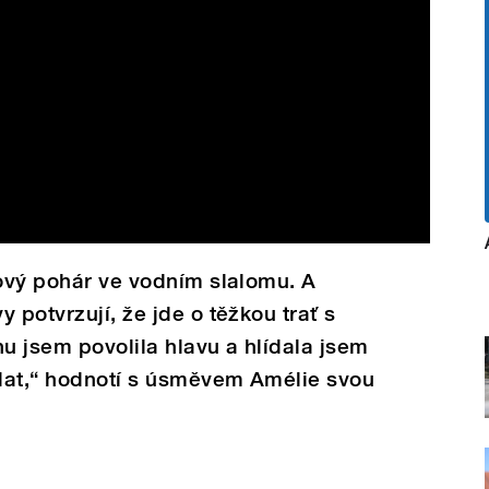
tový pohár ve vodním slalomu. A
 potvrzují, že jde o těžkou trať s
hu jsem povolila hlavu a hlídala jsem
ídat,“ hodnotí s úsměvem Amélie svou