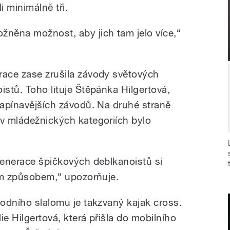
i minimálně tři.
žněna možnost, aby jich tam jelo více,“
race zase zrušila závody světových
istů. Toho lituje Štěpánka Hilgertová,
napínavějších závodů. Na druhé straně
 v mládežnických kategoriích bylo
 generace špičkových deblkanoistů si
ným způsobem,“ upozorňuje.
vodního slalomu je takzvaný kajak cross.
lie Hilgertová, která přišla do mobilního