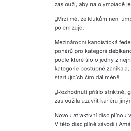
zaslouží, aby na olympiádě jel
„Mrzí mě, že klukům není umo
polemizuje.
Mezinárodní kanoistická fede
pohárů pro kategorii deblkano
podle které šlo o jedny z nej
kategorie postupně zanikala,
startujících čím dál méně.
„Rozhodnutí přišlo striktně,
zasloužila uzavřít kariéru ji
Novou atraktivní disciplínou 
V této disciplíně závodí i Amá