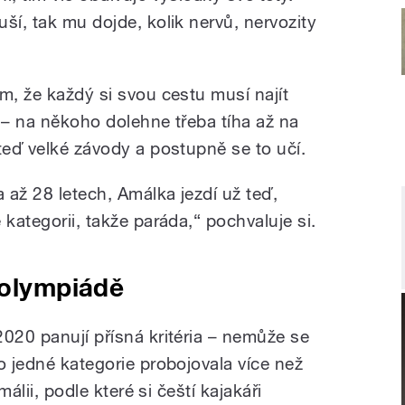
ší, tak mu dojde, kolik nervů, nervozity
m, že každý si svou cestu musí najít
 – na někoho dolehne třeba tíha až na
teď velké závody a postupně se to učí.
a až 28 letech, Amálka jezdí už teď,
 kategorii, takže paráda,“ pochvaluje si.
 olympiádě
2020 panují přísná kritéria – nemůže se
o jedné kategorie probojovala více než
málii, podle které si čeští kajakáři