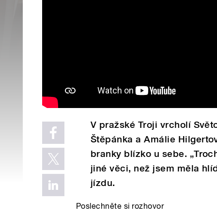
V pražské Troji vrcholí Svě
Štěpánka a Amálie Hilgertovy
branky blízko u sebe. „Troc
jiné věci, než jsem měla hl
jízdu.
Poslechněte si rozhovor