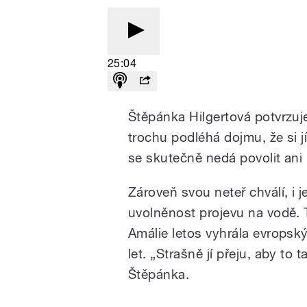
25:04
Štěpánka Hilgertová potvrzuj
trochu podléhá dojmu, že si jí
se skutečně nedá povolit ani na
Zároveň svou neteř chválí, i j
uvolněnost projevu na vodě. 
Amálie letos vyhrála evropský
let. „Strašně jí přeju, aby to
Štěpánka.