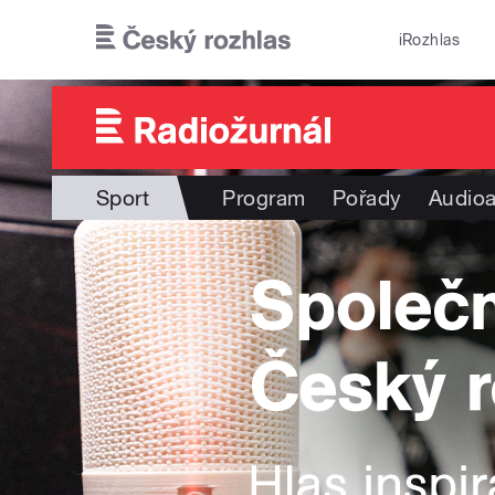
Přejít k hlavnímu obsahu
iRozhlas
Sport
Program
Pořady
Audioa