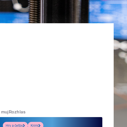
mujRozhlas
Hry a četby
Krimi