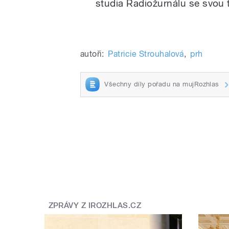
studia Radiožurnálu se svou
autoři:
Patricie Strouhalová
,
prh
Všechny díly pořadu na mujRozhlas
ZPRÁVY Z IROZHLAS.CZ