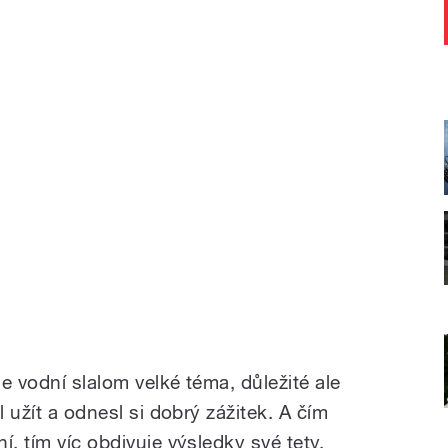
je vodní slalom velké téma, důležité ale
l užít a odnesl si dobrý zážitek. A čím
í, tím víc obdivuje výsledky své tety.