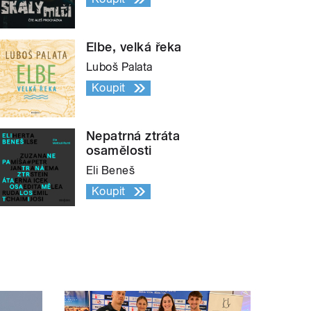
Elbe, velká řeka
Luboš Palata
Koupit
Nepatrná ztráta
osamělosti
Eli Beneš
Koupit