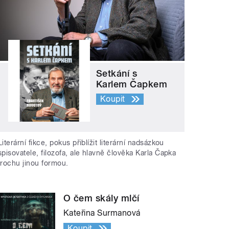
Setkání s
Karlem Čapkem
Koupit
Literární fikce, pokus přiblížit literární nadsázkou
spisovatele, filozofa, ale hlavně člověka Karla Čapka
trochu jinou formou.
O čem skály mlčí
Kateřina Surmanová
Koupit