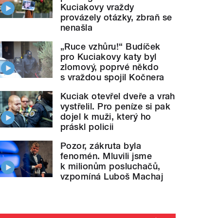
Kuciakovy vraždy
provázely otázky, zbraň se
nenašla
„Ruce vzhůru!“ Budíček
pro Kuciakovy katy byl
zlomový, poprvé někdo
s vraždou spojil Kočnera
Kuciak otevřel dveře a vrah
vystřelil. Pro peníze si pak
dojel k muži, který ho
práskl policii
Pozor, zákruta byla
fenomén. Mluvili jsme
k milionům posluchačů,
vzpomíná Luboš Machaj