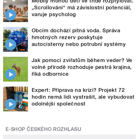
Mobily mohou děti ve třídě rozptylovat.
„Scrollování“ má závislostní potenciál,
varuje psycholog
Obcím dochází pitná voda. Správa
hmotných rezerv poskytuje
autocisterny nebo potrubní systémy
Jak pomoci zvířatům během veder? Ve
volné přírodě rozhoduje pestrá krajina,
říká odbornice
Expert: Příprava na krizi? Projekt 72
hodin nemá lidi vystrašit, ale vybudovat
odolnější společnost
E-SHOP ČESKÉHO ROZHLASU