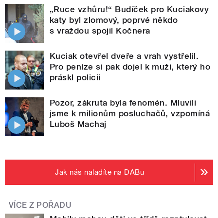
„Ruce vzhůru!“ Budíček pro Kuciakovy
katy byl zlomový, poprvé někdo
s vraždou spojil Kočnera
Kuciak otevřel dveře a vrah vystřelil.
Pro peníze si pak dojel k muži, který ho
práskl policii
Pozor, zákruta byla fenomén. Mluvili
jsme k milionům posluchačů, vzpomíná
Luboš Machaj
Jak nás naladíte na DABu
VÍCE Z POŘADU