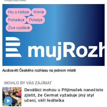
Hry a četby
Krimi
Pohádky
Pořady
Živé vysílání
Audiosvět Českého rozhlasu na jednom místě
MOHLO BY VÁS ZAJÍMAT
Deváťáci mohou u Přijímaček nanečisto
zjistit, že Cermat vyžaduje jiný styl
učení, věří ředitelka