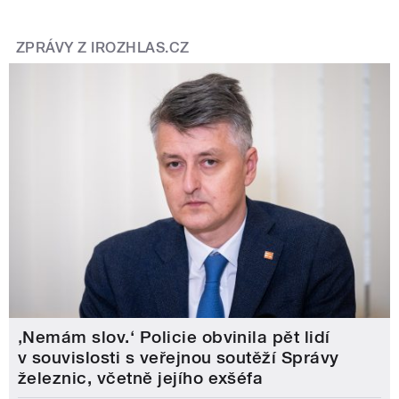
ZPRÁVY Z IROZHLAS.CZ
‚Nemám slov.‘ Policie obvinila pět lidí
v souvislosti s veřejnou soutěží Správy
železnic, včetně jejího exšéfa