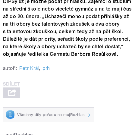
DiPSy už je možné podat přihlášku. Zájemci o studium
na střední škole nebo víceleté gymnáziu na to mají čas
až do 20. února. „Uchazeči mohou podat přihlášky až
na tři obory bez talentových zkoušek a dva obory
s talentovou zkouškou, celkem tedy až na pět škol.
Důležité je dát priority, seřadit školy podle preferencí,
na které školy a obory uchazeč by se chtěl dostat,“
objasňuje ředitelka Cermatu Barbora Rosůlková.
autoři:
Petr Král
,
prh
Všechny díly pořadu na mujRozhlas
mujRozhlas