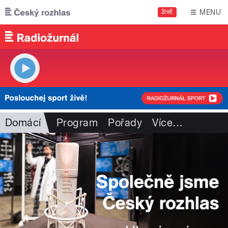
Přejít k hlavnímu obsahu
MENU
ŽIVĚ
Domácí
Program
Pořady
Více
…