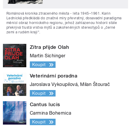
Románová kronika ztraceného města - léta 1945–1961. Karin
Lednická předkládá do značné míry převratný, dosavadní paradigma
měnící obraz hornického regionu, jehož zahlazenou historii stále
překrývá tlustá vrstva mýtů a zakořeněných stereotypů o „černé
zemi a rudém kraji“.
Zítra přijde Olah
Martin Sichinger
Koupit
Veterinární poradna
Jaroslava Vykoupilová, Milan Štourač
Koupit
Cantus lucis
Carmina Bohemica
Koupit