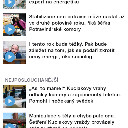
expert na energetiku
Stabilizace cen potravin může nastat až
ve druhé polovině roku, říká šéfka
Potravinářské komory
I tento rok bude těžký. Pak bude
záležet na tom, jak se podaří zkrotit
ceny energií, říká sociolog
NEJPOSLOUCHANĚJŠÍ
„Asi to máme!“ Kuciakovy vrahy
odhalily kamery a zapomenutý telefon.
Pomohl i nečekaný svědek
Manipulace s těly a chyba patologa.
Šetření Kuciakovy vraždy provázely