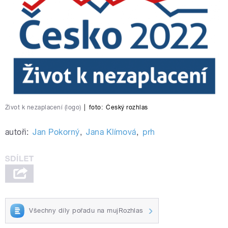
Život k nezaplacení (logo)
|
foto:
Český rozhlas
autoři:
Jan Pokorný
,
Jana Klímová
,
prh
Všechny díly pořadu na mujRozhlas