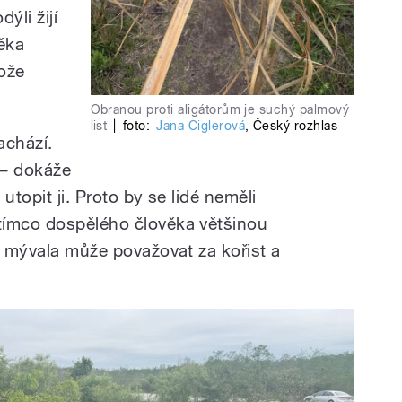
ýli žijí
věka
ože
Obranou proti aligátorům je suchý palmový
list
|
foto:
Jana Ciglerová
,
Český rozhlas
nachází.
í – dokáže
utopit ji. Proto by se lidé neměli
tímco dospělého člověka většinou
a mývala může považovat za kořist a