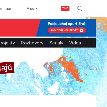
ozhlase
Více
ŽIVĚ
rojekty
Rozhovory
Seriály
Videa