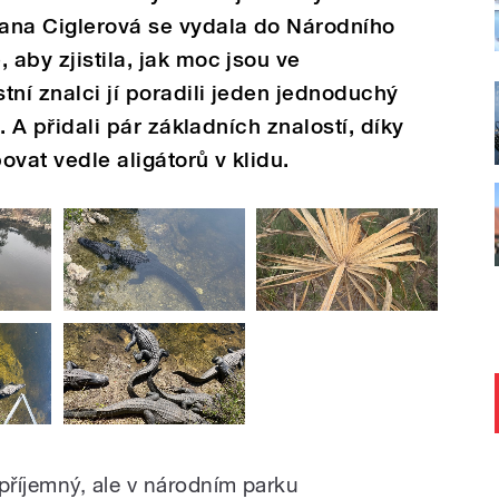
ana Ciglerová se vydala do Národního
 aby zjistila, jak moc jsou ve
tní znalci jí poradili jeden jednoduchý
í. A přidali pár základních znalostí, díky
vat vedle aligátorů v klidu.
říjemný, ale v národním parku