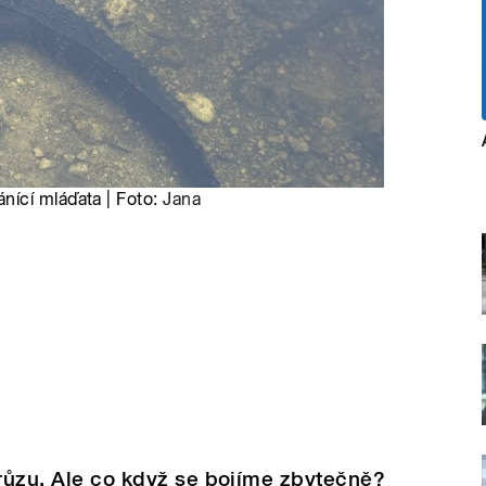
nící mláďata | Foto:
Jana
hrůzu. Ale co když se bojíme zbytečně?