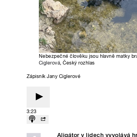
Nebezpečné člověku jsou hlavně matky brá
Ciglerová
, Český rozhlas
Zápisník Jany Ciglerové
3:23
Aligátor v lidech vyvolává 