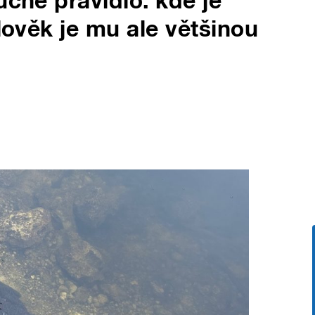
uché pravidlo: kde je
Člověk je mu ale většinou