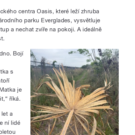
kého centra Oasis, které leží zhruba
rodního parku Everglades, vysvětluje
stup a nechat zvíře na pokoji. A ideálně
t.
edno. Bojí
tka s
toří
Matka je
t,“ říká.
let a
 ní lidé
 pletou