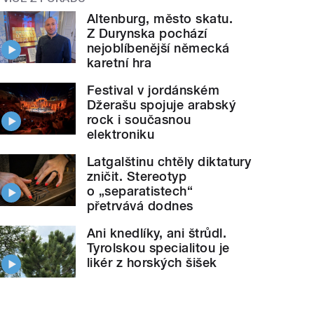
Altenburg, město skatu.
Z Durynska pochází
nejoblíbenější německá
karetní hra
Festival v jordánském
Džerašu spojuje arabský
rock i současnou
elektroniku
Latgalštinu chtěly diktatury
zničit. Stereotyp
o „separatistech“
přetrvává dodnes
Ani knedlíky, ani štrůdl.
Tyrolskou specialitou je
likér z horských šišek