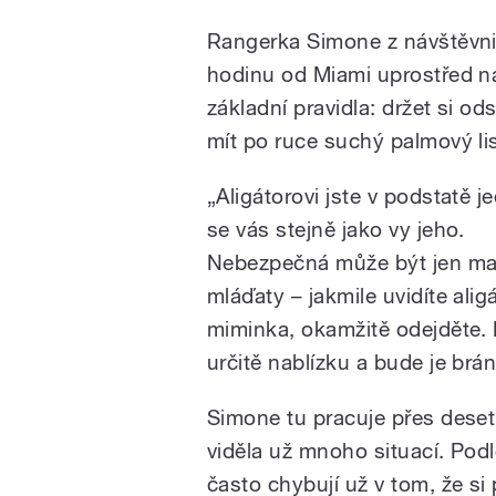
Rangerka Simone z návštěvnic
hodinu od Miami uprostřed ná
základní pravidla: držet si od
mít po ruce suchý palmový lis
„Aligátorovi jste v podstatě j
se vás stejně jako vy jeho.
Nebezpečná může být jen ma
mláďaty – jakmile uvidíte aligá
miminka, okamžitě odejděte. 
určitě nablízku a bude je bráni
Simone tu pracuje přes deset 
viděla už mnoho situací. Podle
často chybují už v tom, že si