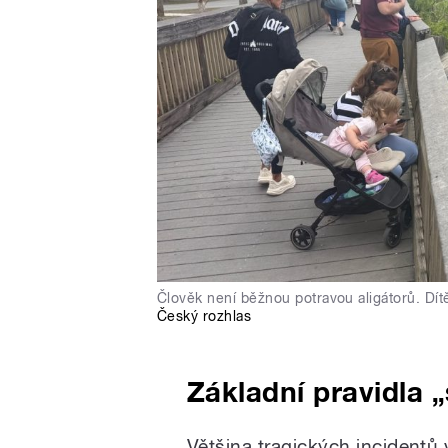
Člověk není běžnou potravou aligátorů. Dí
Český rozhlas
Základní pravidla
„
Většina tragických incidentů