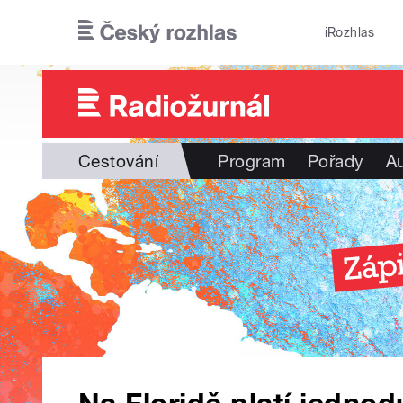
Přejít k hlavnímu obsahu
iRozhlas
Cestování
Program
Pořady
Au