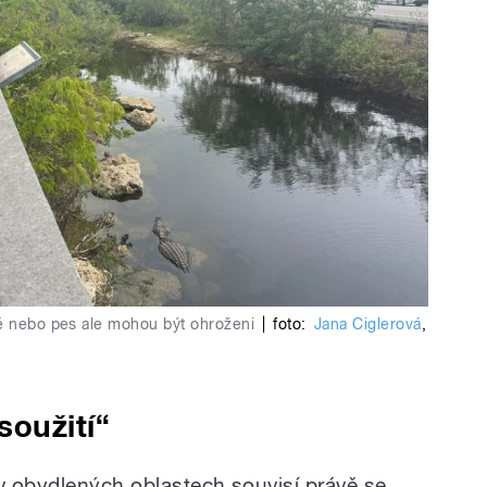
tě nebo pes ale mohou být ohroženi
|
foto:
Jana Ciglerová
,
soužití
“
 v obydlených oblastech souvisí právě se