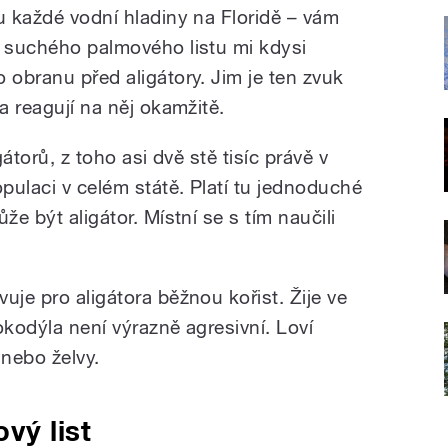
u každé vodní hladiny na Floridě – vám
í suchého palmového listu mi kdysi
 obranu před aligátory. Jim je ten zvuk
a reagují na něj okamžitě.
gátorů, z toho asi dvě stě tisíc právě v
opulaci v celém státě. Platí tu jednoduché
že být aligátor. Místní se s tím naučili
uje pro aligátora běžnou kořist. Žije ve
okodýla není výrazně agresivní. Loví
 nebo želvy.
vý list