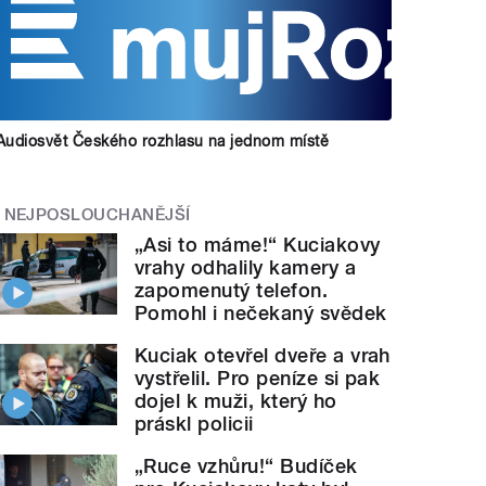
Audiosvět Českého rozhlasu na jednom místě
NEJPOSLOUCHANĚJŠÍ
„Asi to máme!“ Kuciakovy
vrahy odhalily kamery a
zapomenutý telefon.
Pomohl i nečekaný svědek
Kuciak otevřel dveře a vrah
vystřelil. Pro peníze si pak
dojel k muži, který ho
práskl policii
„Ruce vzhůru!“ Budíček