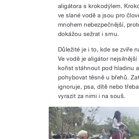
aligátora s krokodýlem. Krokod
ve slané vodě a jsou pro člo
mnohem nebezpečnější, prot
dokážou sežrat i srnu.
Důležité je i to, kde se zvíře 
Ve vodě je aligátor nejsilnějš
kořist stáhnout pod hladinu a 
pohybovat těsně u břehů. Za
ignoruje, psa, dítě nebo třeb
vyrazit za nimi i na souš.