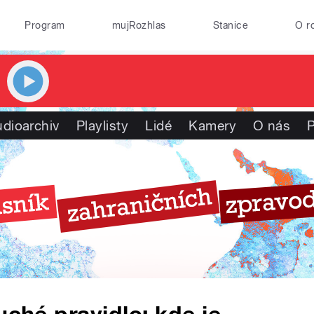
Program
mujRozhlas
Stanice
O r
dioarchiv
Playlisty
Lidé
Kamery
O nás
P