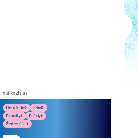
mujRozhlas
Hry a četby
Krimi
Pohádky
Pořady
Živé vysílání