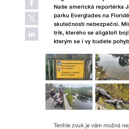
Naše americká reportérka J
parku Everglades na Floridě,
skutečnosti nebezpeční. Mís
trik, kterého se aligátoři boj
kterým se i vy budete pohybo
Tenhle zvuk je vám možná nep