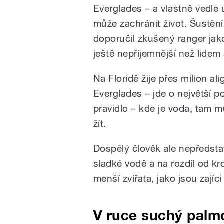
Everglades – a vlastně vedle 
může zachránit život. Šustěn
doporučil zkušený ranger jako
ještě nepříjemnější než lidem 
Na Floridě žije přes milion ali
Everglades – jde o největší p
pravidlo – kde je voda, tam mů
žít.
Dospělý člověk ale nepředstav
sladké vodě a na rozdíl od kr
menší zvířata, jako jsou zajíci
V ruce suchý palmo