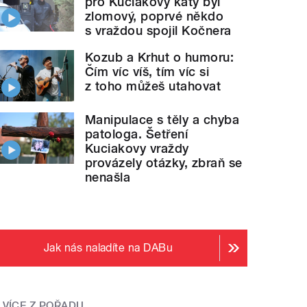
pro Kuciakovy katy byl
zlomový, poprvé někdo
s vraždou spojil Kočnera
Kozub a Krhut o humoru:
Čím víc víš, tím víc si
z toho můžeš utahovat
Manipulace s těly a chyba
patologa. Šetření
Kuciakovy vraždy
provázely otázky, zbraň se
nenašla
Jak nás naladíte na DABu
VÍCE Z POŘADU