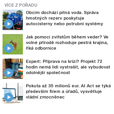
VÍCE Z POŘADU
Obcím dochází pitná voda. Správa
hmotných rezerv poskytuje
autocisterny nebo potrubní systémy
Jak pomoci zvířatům během veder? Ve
volné přírodě rozhoduje pestrá krajina,
říká odbornice
Expert: Příprava na krizi? Projekt 72
hodin nemá lidi vystrašit, ale vybudovat
odolnější společnost
Pokuta až 35 milionů eur. AI Act se týká
především firem a úřadů, vysvětluje
vládní zmocněnec