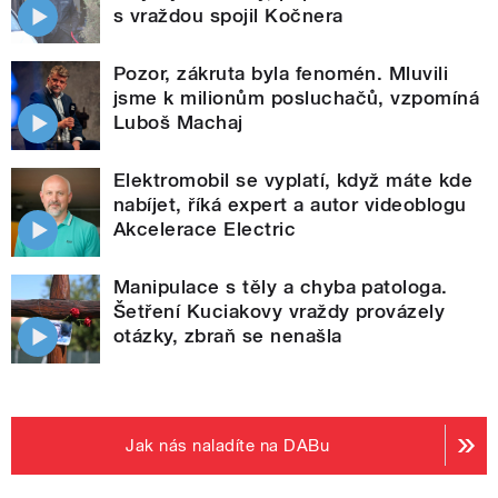
s vraždou spojil Kočnera
Pozor, zákruta byla fenomén. Mluvili
jsme k milionům posluchačů, vzpomíná
Luboš Machaj
Elektromobil se vyplatí, když máte kde
nabíjet, říká expert a autor videoblogu
Akcelerace Electric
Manipulace s těly a chyba patologa.
Šetření Kuciakovy vraždy provázely
otázky, zbraň se nenašla
Jak nás naladíte na DABu