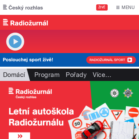
Přejít k hlavnímu obsahu
MENU
ŽIVĚ
Domácí
Program
Pořady
Více
…