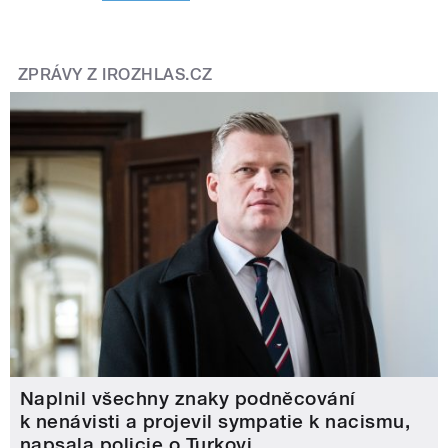
ZPRÁVY Z IROZHLAS.CZ
Naplnil všechny znaky podněcování
k nenávisti a projevil sympatie k nacismu,
napsala policie o Turkovi