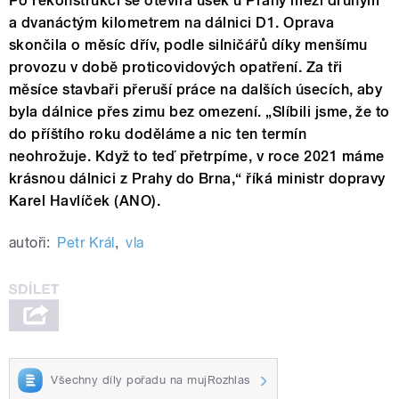
Po rekonstrukci se otevírá úsek u Prahy mezi druhým
a dvanáctým kilometrem na dálnici D1. Oprava
skončila o měsíc dřív, podle silničářů díky menšímu
provozu v době proticovidových opatření. Za tři
měsíce stavbaři přeruší práce na dalších úsecích, aby
byla dálnice přes zimu bez omezení. „Slíbili jsme, že to
do příštího roku doděláme a nic ten termín
neohrožuje. Když to teď přetrpíme, v roce 2021 máme
krásnou dálnici z Prahy do Brna,“ říká ministr dopravy
Karel Havlíček (ANO).
autoři:
Petr Král
,
vla
Všechny díly pořadu na mujRozhlas