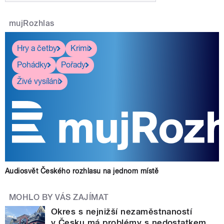
mujRozhlas
Hry a četby
Krimi
Pohádky
Pořady
Živé vysílání
Audiosvět Českého rozhlasu na jednom místě
MOHLO BY VÁS ZAJÍMAT
Okres s nejnižší nezaměstnaností
v Česku má problémy s nedostatkem