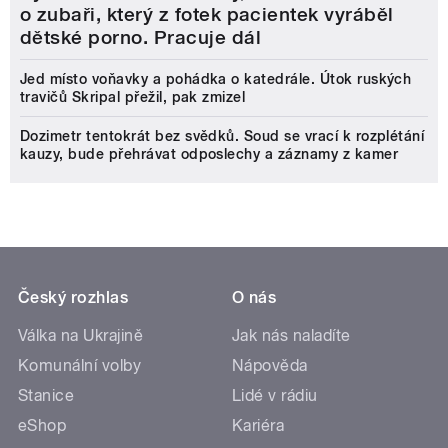
o zubaři, který z fotek pacientek vyráběl
dětské porno. Pracuje dál
Jed místo voňavky a pohádka o katedrále. Útok ruských
travičů Skripal přežil, pak zmizel
Dozimetr tentokrát bez svědků. Soud se vrací k rozplétání
kauzy, bude přehrávat odposlechy a záznamy z kamer
Český rozhlas
O nás
Válka na Ukrajině
Jak nás naladíte
Komunální volby
Nápověda
Stanice
Lidé v rádiu
eShop
Kariéra