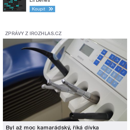
Eli Beneš
Koupit
ZPRÁVY Z IROZHLAS.CZ
Byl až moc kamarádský, říká dívka