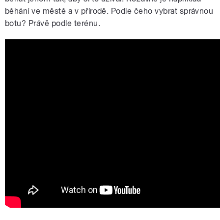
běhání ve městě a v přírodě. Podle čeho vybrat správnou
botu? Právě podle terénu.