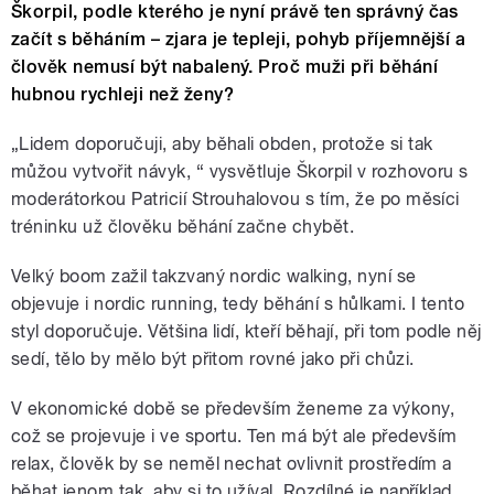
Škorpil, podle kterého je nyní právě ten správný čas
začít s běháním – zjara je tepleji, pohyb příjemnější a
člověk nemusí být nabalený. Proč muži při běhání
hubnou rychleji než ženy?
„Lidem doporučuji, aby běhali obden, protože si tak
můžou vytvořit návyk, “ vysvětluje Škorpil v rozhovoru s
moderátorkou Patricií Strouhalovou s tím, že po měsíci
tréninku už člověku běhání začne chybět.
Velký boom zažil takzvaný nordic walking, nyní se
objevuje i nordic running, tedy běhání s hůlkami. I tento
styl doporučuje. Většina lidí, kteří běhají, při tom podle něj
sedí, tělo by mělo být přitom rovné jako při chůzi.
V ekonomické době se především ženeme za výkony,
což se projevuje i ve sportu. Ten má být ale především
relax, člověk by se neměl nechat ovlivnit prostředím a
běhat jenom tak, aby si to užíval. Rozdílné je například