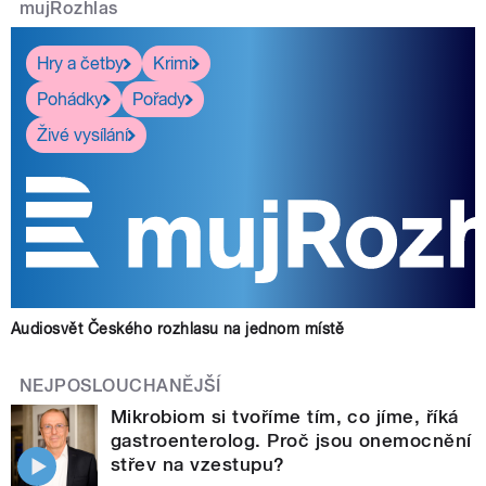
mujRozhlas
Hry a četby
Krimi
Pohádky
Pořady
Živé vysílání
Audiosvět Českého rozhlasu na jednom místě
NEJPOSLOUCHANĚJŠÍ
Mikrobiom si tvoříme tím, co jíme, říká
gastroenterolog. Proč jsou onemocnění
střev na vzestupu?