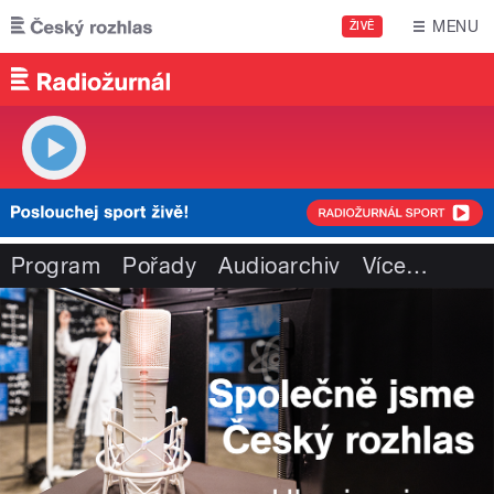
Přejít k hlavnímu obsahu
MENU
ŽIVĚ
Program
Pořady
Audioarchiv
Více
…