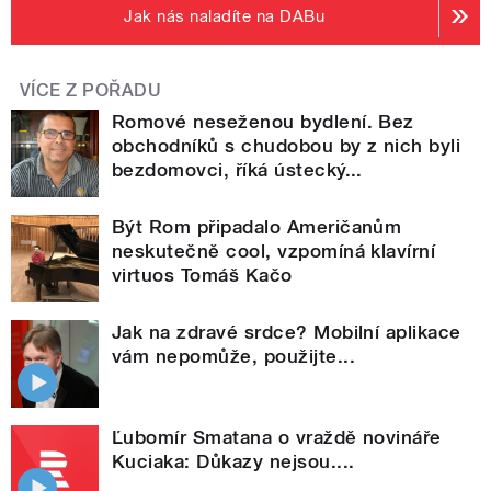
Jak nás naladíte na DABu
VÍCE Z POŘADU
Romové neseženou bydlení. Bez
obchodníků s chudobou by z nich byli
bezdomovci, říká ústecký...
Být Rom připadalo Američanům
neskutečně cool, vzpomíná klavírní
virtuos Tomáš Kačo
Jak na zdravé srdce? Mobilní aplikace
vám nepomůže, použijte...
Ľubomír Smatana o vraždě novináře
Kuciaka: Důkazy nejsou....