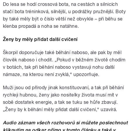
Do lesa se hodí crossová bota, na cestách a silnicích
stačí bota tréninková, silnější, u podrážky pružnější. Boty
by také měly být o číslo větší než obvykle – při běhu se
klenba propadá a noha se natáhne.
Ženy by měly přidat další cvičení
Škorpil doporučuje také běhání naboso, ale pak by měl
člověk naboso i chodit. „Pokud v běžném životě chodím
v botách, tak při běhání naboso vystavuji nohu další
námaze, na kterou není zvyklá,“ upozorňuje.
Muži jsou od přírody jinak konstituovaní, a tak při běhání
rychleji hubnou, ženy jako nositelky života musí mít v
sobě dostatek energie, a tak se tuku se hůře zbavují.
„Ženy by k běhání měly přidat další cvičení,“ uzavírá.
Audio záznam všech rozhovorů si můžete poslechnout
kliknutím na odkaz přímo v tomto článku a také v