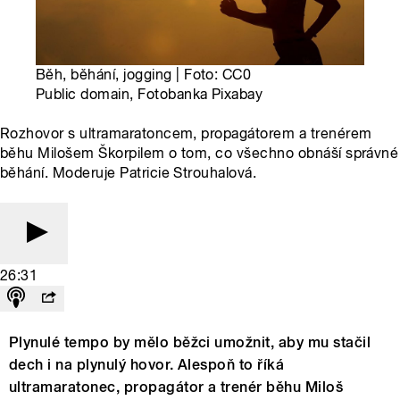
Běh, běhání, jogging | Foto: CC0
Public domain, Fotobanka Pixabay
Rozhovor s ultramaratoncem, propagátorem a trenérem
běhu Milošem Škorpilem o tom, co všechno obnáší správné
běhání. Moderuje Patricie Strouhalová.
26:31
Plynulé tempo by mělo běžci umožnit, aby mu stačil
dech i na plynulý hovor. Alespoň to říká
ultramaratonec, propagátor a trenér běhu Miloš