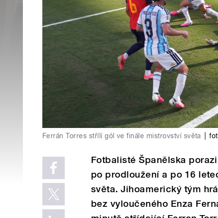
Ferrán Torres střílí gól ve finále mistrovství světa
|
fo
Fotbalisté Španělska porazil
po prodloužení a po 16 letec
světa. Jihoamerický tým hrá
bez vyloučeného Enza Ferná