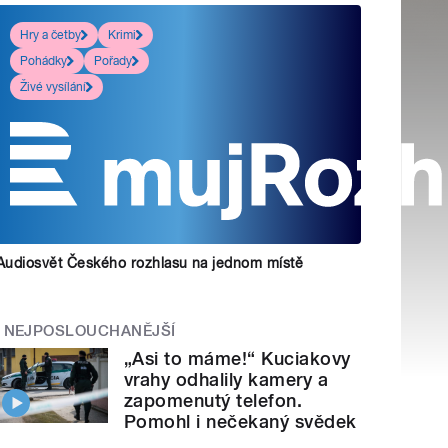
Hry a četby
Krimi
Pohádky
Pořady
Živé vysílání
Audiosvět Českého rozhlasu na jednom místě
NEJPOSLOUCHANĚJŠÍ
„Asi to máme!“ Kuciakovy
vrahy odhalily kamery a
zapomenutý telefon.
Pomohl i nečekaný svědek