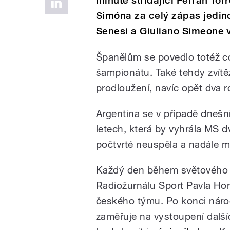
minutě střídající Ferran Tor
Simóna za celý zápas jedin
Senesi a Giuliano Simeone 
Španělům se povedlo totéž co
šampionátu. Také tehdy zvítě
prodloužení, navíc opět dva r
Argentina se v případě dnešn
letech, která by vyhrála MS 
počtvrté neuspěla a nadále má 
Každý den během světového š
Radiožurnálu Sport Pavla Hor
českého týmu. Po konci náro
zaměřuje na vystoupení další