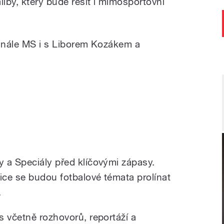
iby, který bude řešit i mimosportovní
finále MS i s Liborem Kozákem a
 a Speciály před klíčovými zápasy.
ice se budou fotbalové témata prolínat
.
s včetně rozhovorů, reportáží a