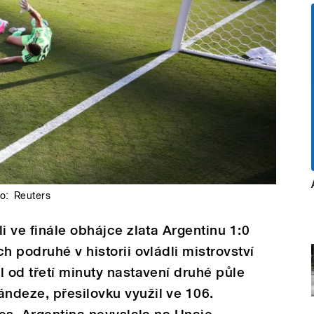
to:
Reuters
i ve finále obhájce zlata Argentinu 1:0
h podruhé v historii ovládli mistrovství
l od třetí minuty nastavení druhé půle
ndeze, přesilovku využil ve 106.