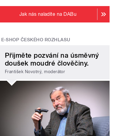
Jak nás naladíte na DABu
E-SHOP ČESKÉHO ROZHLASU
Přijměte pozvání na úsměvný
doušek moudré člověčiny.
František Novotný, moderátor