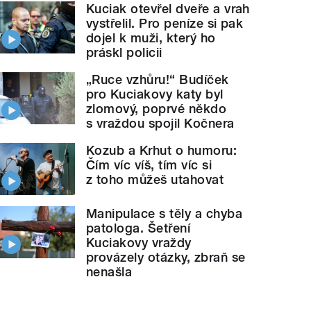
Kuciak otevřel dveře a vrah
vystřelil. Pro peníze si pak
dojel k muži, který ho
práskl policii
„Ruce vzhůru!“ Budíček
pro Kuciakovy katy byl
zlomový, poprvé někdo
s vraždou spojil Kočnera
Kozub a Krhut o humoru:
Čím víc víš, tím víc si
z toho můžeš utahovat
Manipulace s těly a chyba
patologa. Šetření
Kuciakovy vraždy
provázely otázky, zbraň se
nenašla