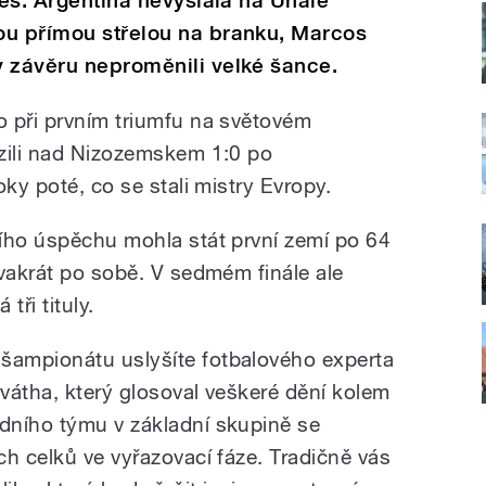
res. Argentina nevyslala na Unaie
ou přímou střelou na branku, Marcos
v závěru neproměnili velké šance.
 při prvním triumfu na světovém
zili nad Nizozemskem 1:0 po
oky poté, co se stali mistry Evropy.
ího úspěchu mohla stát první zemí po 64
dvakrát po sobě. V sedmém finále ale
tři tituly.
ampionátu uslyšíte fotbalového experta
vátha, který glosoval veškeré dění kolem
dního týmu v základní skupině se
ch celků ve vyřazovací fáze. Tradičně vás