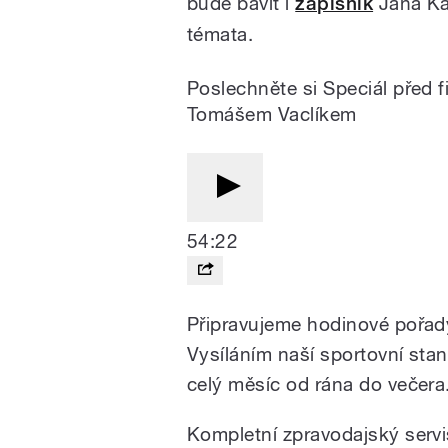
bude bavit i
zápisník
Jana Kal
témata.
Poslechněte si Speciál před 
Tomášem Vaclíkem
54:22
Připravujeme hodinové pořady
Vysíláním naší sportovní stan
celý měsíc od rána do večera
Kompletní zpravodajský servi