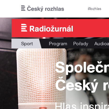
Přejít k hlavnímu obsahu
iRozhlas
Sport
Program
Pořady
Audioa