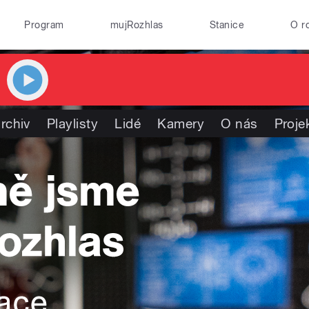
Program
mujRozhlas
Stanice
O r
rchiv
Playlisty
Lidé
Kamery
O nás
Proje