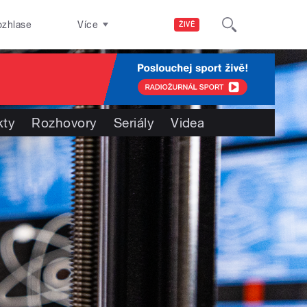
ozhlase
Více
ŽIVĚ
kty
Rozhovory
Seriály
Videa