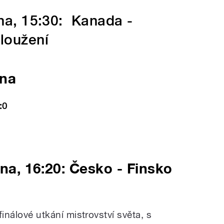
tna, 15:30: Kanada -
loužení
tna
:0
tna, 16:20: Česko - Finsko
tfinálové utkání mistrovství světa, s