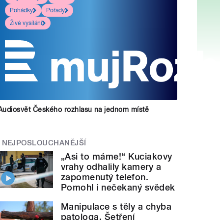
Pohádky
Pořady
Živé vysílání
Audiosvět Českého rozhlasu na jednom místě
NEJPOSLOUCHANĚJŠÍ
„Asi to máme!“ Kuciakovy
vrahy odhalily kamery a
zapomenutý telefon.
Pomohl i nečekaný svědek
Manipulace s těly a chyba
patologa. Šetření