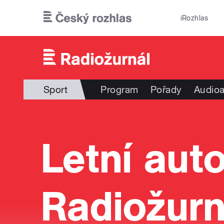
Přejít k hlavnímu obsahu
iRozhlas
Sport
Program
Pořady
Audioa