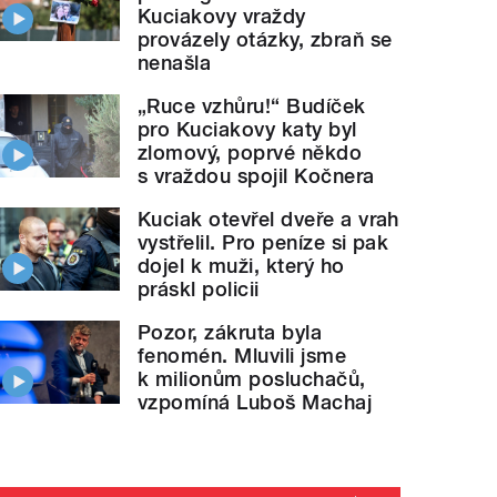
Kuciakovy vraždy
provázely otázky, zbraň se
nenašla
„Ruce vzhůru!“ Budíček
pro Kuciakovy katy byl
zlomový, poprvé někdo
s vraždou spojil Kočnera
Kuciak otevřel dveře a vrah
vystřelil. Pro peníze si pak
dojel k muži, který ho
práskl policii
Pozor, zákruta byla
fenomén. Mluvili jsme
k milionům posluchačů,
vzpomíná Luboš Machaj