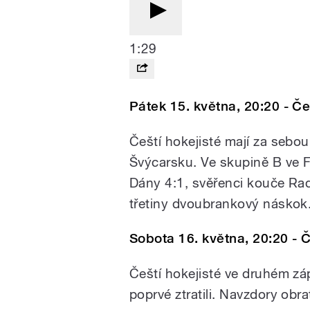
1:29
Pátek 15. května, 20:20 - Č
Čeští hokejisté mají za sebou
Švýcarsku. Ve skupině B ve Fr
Dány 4:1, svěřenci kouče Rad
třetiny dvoubrankový náskok
Sobota 16. května, 20:20 - 
Čeští hokejisté ve druhém zá
poprvé ztratili. Navzdory ob