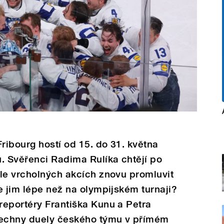
ibourg hostí od 15. do 31. května
. Svěřenci Radima Rulíka chtějí po
le vrcholných akcích znovu promluvit
e jim lépe než na olympijském turnaji?
reportéry Františka Kunu a Petra
šechny duely českého týmu v přímém