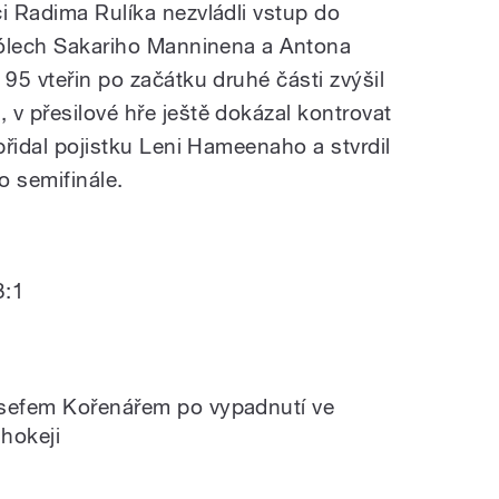
i Radima Rulíka nezvládli vstup do
 gólech Sakariho Manninena a Antona
 95 vteřin po začátku druhé části zvýšil
 v přesilové hře ještě dokázal kontrovat
 přidal pojistku Leni Hameenaho a stvrdil
o semifinále.
3:1
0
osefem Kořenářem po vypadnutí ve
 hokeji