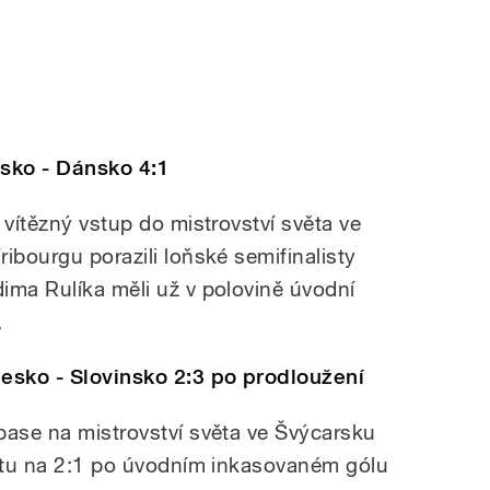
esko - Dánsko 4:1
 vítězný vstup do mistrovství světa ve
ibourgu porazili loňské semifinalisty
ima Rulíka měli už v polovině úvodní
.
Česko - Slovinsko 2:3 po prodloužení
pase na mistrovství světa ve Švýcarsku
ratu na 2:1 po úvodním inkasovaném gólu