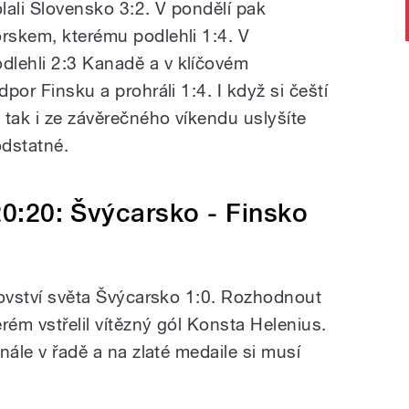
lali Slovensko 3:2. V pondělí pak
orskem, kterému podlehli 1:4. V
dlehli 2:3 Kanadě a v klíčovém
dpor Finsku a prohráli 1:4. I když si čeští
, tak i ze závěrečného víkendu uslyšíte
odstatné.
20:20: Švýcarsko - Finsko
trovství světa Švýcarsko 1:0. Rozhodnout
rém vstřelil vítězný gól Konsta Helenius.
inále v řadě a na zlaté medaile si musí