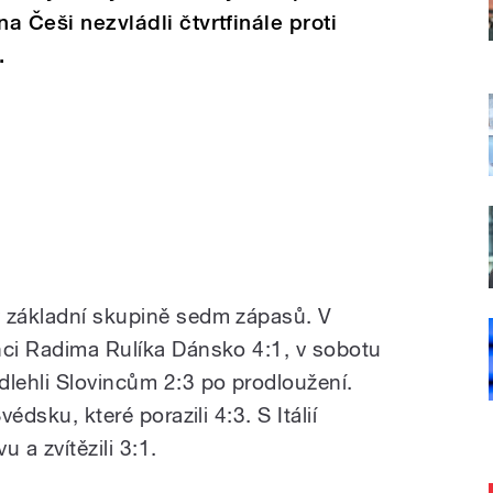
na Češi nezvládli čtvrtfinále proti
.
v základní skupině sedm zápasů. V
nci Radima Rulíka Dánsko 4:1, v sobotu
dlehli Slovincům 2:3 po prodloužení.
védsku, které porazili 4:3. S Itálií
 a zvítězili 3:1.