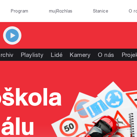
Program
mujRozhlas
Stanice
O r
rchiv
Playlisty
Lidé
Kamery
O nás
Proje