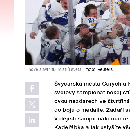
Finové slaví titul mistrů světa
|
foto:
Reuters
Švýcarská města Curych a Fr
světový šampionát hokejistů
dvou nezdarech ve čtvrtfiná
do bojů o medaile. Zadaří s
V dějišti šampionátu máme 
Kadeřábka a tak uslyšíte v