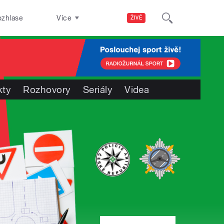
ozhlase
Více
ŽIVĚ
kty
Rozhovory
Seriály
Videa