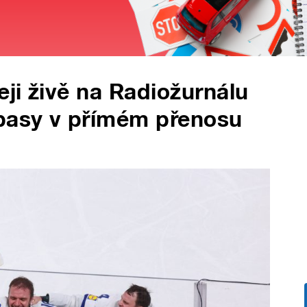
eji živě na Radiožurnálu
ápasy v přímém přenosu