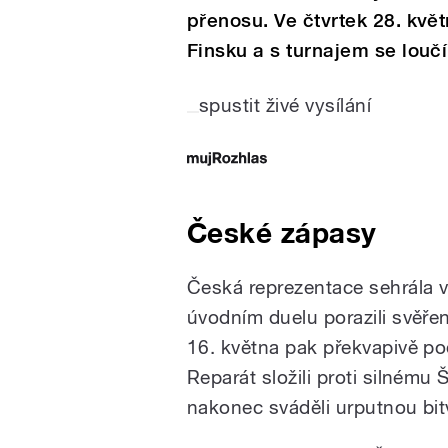
přenosu. Ve čtvrtek 28. květ
Finsku a s turnajem se loučí
spustit živé vysílání
České zápasy
Česká reprezentace sehrála 
úvodním duelu porazili svěře
16. května pak překvapivě po
Reparát složili proti silnému Š
nakonec sváděli urputnou bitvu