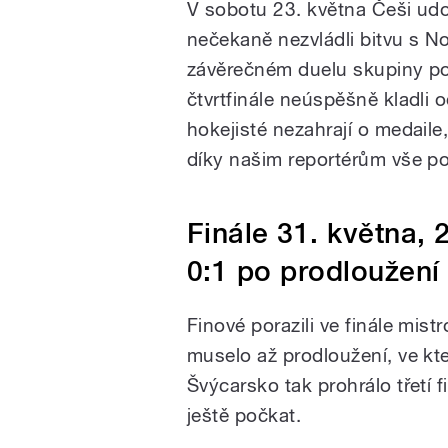
V sobotu 23. května Češi udo
nečekaně nezvládli bitvu s N
závěrečném duelu skupiny po
čtvrtfinále neúspěšně kladli o
hokejisté nezahrají o medaile
díky našim reportérům vše p
Finále 31. května, 
0:1 po prodloužení
Finové porazili ve finále mis
muselo až prodloužení, ve kte
Švýcarsko tak prohrálo třetí f
ještě počkat.