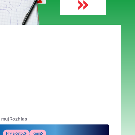
mujRozhlas
Hry a četby
Krimi