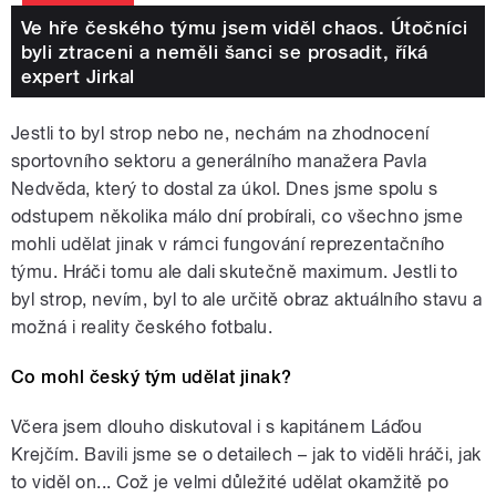
Ve hře českého týmu jsem viděl chaos. Útočníci
byli ztraceni a neměli šanci se prosadit, říká
expert Jirkal
Jestli to byl strop nebo ne, nechám na zhodnocení
sportovního sektoru a generálního manažera Pavla
Nedvěda, který to dostal za úkol. Dnes jsme spolu s
odstupem několika málo dní probírali, co všechno jsme
mohli udělat jinak v rámci fungování reprezentačního
týmu. Hráči tomu ale dali skutečně maximum. Jestli to
byl strop, nevím, byl to ale určitě obraz aktuálního stavu a
možná i reality českého fotbalu.
Co mohl český tým udělat jinak?
Včera jsem dlouho diskutoval i s kapitánem Láďou
Krejčím. Bavili jsme se o detailech – jak to viděli hráči, jak
to viděl on... Což je velmi důležité udělat okamžitě po