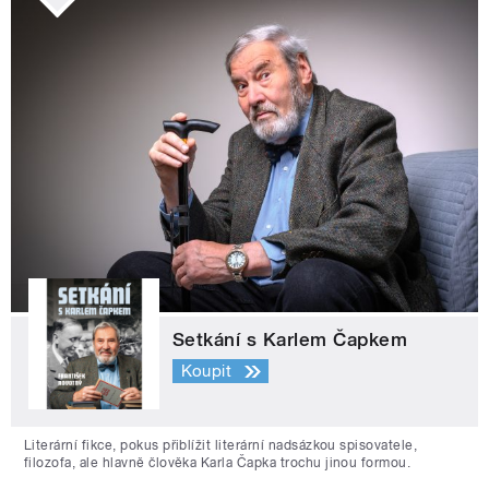
Setkání s Karlem Čapkem
Koupit
Literární fikce, pokus přiblížit literární nadsázkou spisovatele,
filozofa, ale hlavně člověka Karla Čapka trochu jinou formou.