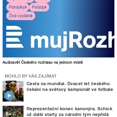
Pohádky
Pořady
Živé vysílání
Audiosvět Českého rozhlasu na jednom místě
MOHLO BY VÁS ZAJÍMAT
Cesta na mundial. Dvacet let českého
čekání na světový šampionát ve fotbale
Reprezentační konec kanonýra. Schick
už další starty za národní tým nepřidá