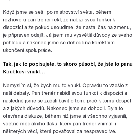
Když jsme se sešli po mistrovství světa, během
rozhovoru pan trenér řekl, že nabízí svou funkci k
dispozici a že pokud usoudíme, že nastal čas na změnu,
je připraven odejít. Já jsem mu vysvětlil důvody ze svého
pohledu a nakonec jsme se dohodli na korektním
ukončení spolupráce.
Tak, jak to popisujete, to skoro působí, že jste to panu
Koubkovi vnukl…
Nemyslím si, že bych mu to vnukl. Opravdu to vzešlo z
naší debaty. Pan trenér nabídl svou funkci k dispozici a
následně jsme se začali bavit o tom, proč k tomu dospěl
a z jakých důvodů. Nakonec jsme se dohodli. Byla to
otevřená diskuze, během níž jsme si všechno vyjasnili,
včetně mediálního tlaku, který pan trenér vnímal, i
některých věcí, které považoval za nespravedlivé.