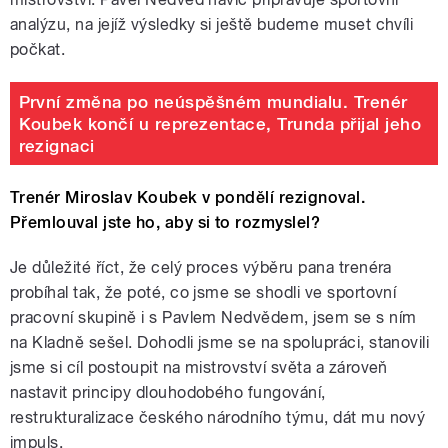
analýzu, na jejíž výsledky si ještě budeme muset chvíli
počkat.
První změna po neúspěšném mundialu. Trenér
Koubek končí u reprezentace, Trunda přijal jeho
rezignaci
Trenér Miroslav Koubek v pondělí rezignoval.
Přemlouval jste ho, aby si to rozmyslel?
Je důležité říct, že celý proces výběru pana trenéra
probíhal tak, že poté, co jsme se shodli ve sportovní
pracovní skupině i s Pavlem Nedvědem, jsem se s ním
na Kladně sešel. Dohodli jsme se na spolupráci, stanovili
jsme si cíl postoupit na mistrovství světa a zároveň
nastavit principy dlouhodobého fungování,
restrukturalizace českého národního týmu, dát mu nový
impuls.