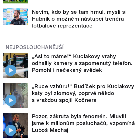
Nevím, kdo by se tam hrnul, myslí si
Hubník o možném nástupci trenéra
fotbalové reprezentace
NEJPOSLOUCHANĚJŠÍ
„Asi to máme!“ Kuciakovy vrahy
odhalily kamery a zapomenutý telefon.
Pomohl i nečekaný svědek
„Ruce vzhůru!“ Budíček pro Kuciakovy
katy byl zlomový, poprvé někdo
s vraždou spojil Kočnera
Pozor, zákruta byla fenomén. Mluvili
jsme k milionům posluchačů, vzpomíná
Luboš Machaj