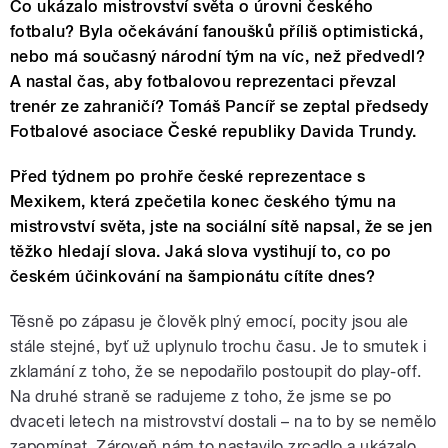
Co ukázalo mistrovství světa o úrovni českého
fotbalu? Byla očekávání fanoušků příliš optimistická,
nebo má současný národní tým na víc, než předvedl?
A nastal čas, aby fotbalovou reprezentaci převzal
trenér ze zahraničí? Tomáš Pancíř se zeptal předsedy
Fotbalové asociace České republiky Davida Trundy.
Před týdnem po prohře české reprezentace s
Mexikem, která zpečetila konec českého týmu na
mistrovství světa, jste na sociální sítě napsal, že se jen
těžko hledají slova. Jaká slova vystihují to, co po
českém účinkování na šampionátu cítíte dnes?
Těsně po zápasu je člověk plný emocí, pocity jsou ale
stále stejné, byť už uplynulo trochu času. Je to smutek i
zklamání z toho, že se nepodařilo postoupit do play-off.
Na druhé straně se radujeme z toho, že jsme se po
dvaceti letech na mistrovství dostali – na to by se nemělo
zapomínat. Zároveň nám to nastavilo zrcadlo a ukázalo,