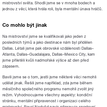
mistrovství světa. Shodli jsme se v mnoha bodech a
jednou z věcí, která hrála roli, byla mentální únava hráčů.
Co mohlo být jinak
Na mistrovství jsme se kvalifikovali jako jeden z
posledních týmů a jako destinace nám byl přidělen
Dallas. Létali jsme pak obrovské vzdálenosti Dallas–
Atlanta, Dallas–Guadalajara, Dallas–Mexico City, kam
jsme přiletěli kvůli nadmořské výšce až den před
zápasem.
Bavili jsme se o tom, jestli jsme některé věci nemohli
udělat jinak. Řešili jsme například, zda jsme během
měsíčního společného programu nemohli zvolit jiný
režim. Vyhodnocujeme všechny aspekty: kondiční
stránku, mentální připravenost i organizaci celého
mistrovství. Pavel Nedvěd navíc připravuje sportovní