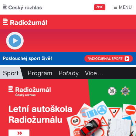
Přejít k hlavnímu obsahu
MENU
ŽIVĚ
Sport
Program
Pořady
Více
…