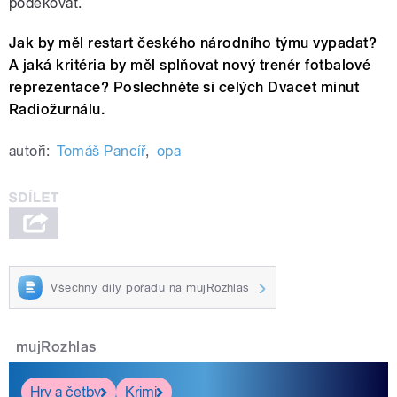
poděkovat.
Jak by měl restart českého národního týmu vypadat?
A jaká kritéria by měl splňovat nový trenér fotbalové
reprezentace? Poslechněte si celých Dvacet minut
Radiožurnálu.
autoři:
Tomáš Pancíř
,
opa
Všechny díly pořadu na mujRozhlas
mujRozhlas
Hry a četby
Krimi