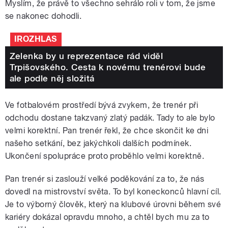
Myslím, že právě to všechno sehrálo roli v tom, že jsme
se nakonec dohodli.
IROZHLAS
Zelenka by u reprezentace rád viděl
Trpišovského. Cesta k novému trenérovi bude
ale podle něj složitá
Ve fotbalovém prostředí bývá zvykem, že trenér při
odchodu dostane takzvaný zlatý padák. Tady to ale bylo
velmi korektní. Pan trenér řekl, že chce skončit ke dni
našeho setkání, bez jakýchkoli dalších podmínek.
Ukončení spolupráce proto proběhlo velmi korektně.
Pan trenér si zaslouží velké poděkování za to, že nás
dovedl na mistrovství světa. To byl koneckonců hlavní cíl.
Je to výborný člověk, který na klubové úrovni během své
kariéry dokázal opravdu mnoho, a chtěl bych mu za to