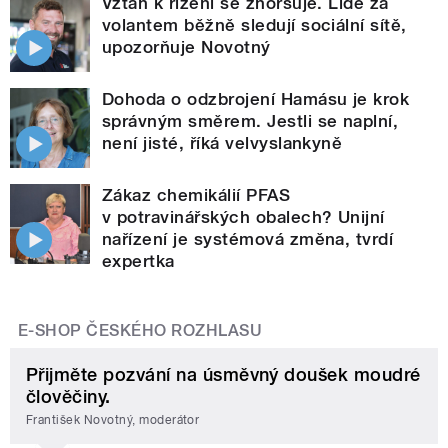
Vztah k řízení se zhoršuje. Lidé za
volantem běžně sledují sociální sítě,
upozorňuje Novotný
Dohoda o odzbrojení Hamásu je krok
správným směrem. Jestli se naplní,
není jisté, říká velvyslankyně
Zákaz chemikálií PFAS
v potravinářských obalech? Unijní
nařízení je systémová změna, tvrdí
expertka
E-SHOP ČESKÉHO ROZHLASU
Přijměte pozvání na úsměvný doušek moudré
člověčiny.
František Novotný, moderátor