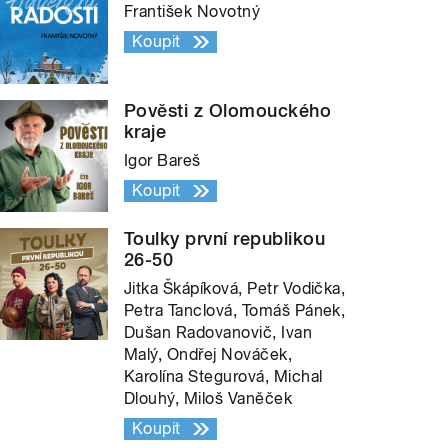
František Novotný
Koupit
Pověsti z Olomouckého
kraje
Igor Bareš
Koupit
Toulky první republikou
26-50
Jitka Škápíková, Petr Vodička,
Petra Tanclová, Tomáš Pánek,
Dušan Radovanovič, Ivan
Malý, Ondřej Nováček,
Karolína Stegurová, Michal
Dlouhý, Miloš Vaněček
Koupit