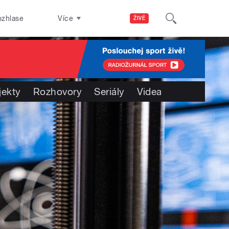
ozhlase
Více
ŽIVĚ
jekty
Rozhovory
Seriály
Videa