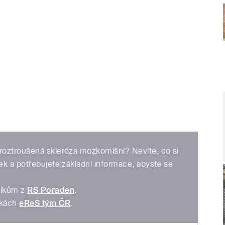
roztroušená skleróza mozkomíšní? Nevíte, co si
ek a potřebujete základní informace, abyste se
níkům z
RS Poraden
.
nkách
eReS tým ČR
.