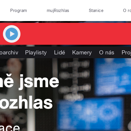
Program
mujRozhlas
Stanice
O r
oarchiv
Playlisty
Lidé
Kamery
O nás
Pro