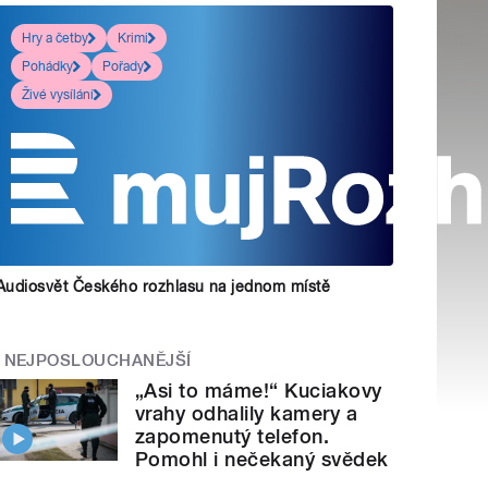
Hry a četby
Krimi
Pohádky
Pořady
Živé vysílání
Audiosvět Českého rozhlasu na jednom místě
NEJPOSLOUCHANĚJŠÍ
„Asi to máme!“ Kuciakovy
vrahy odhalily kamery a
zapomenutý telefon.
Pomohl i nečekaný svědek