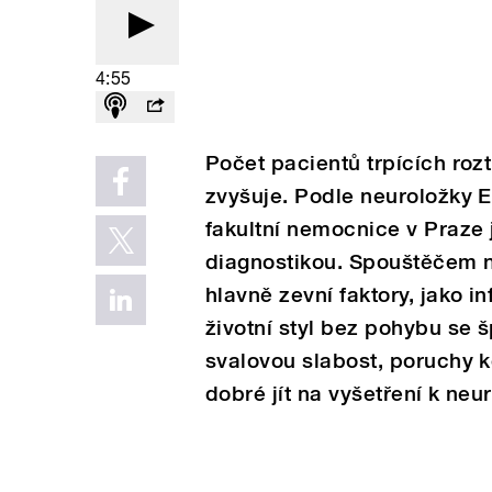
4:55
Počet pacientů trpících roz
zvyšuje. Podle neuroložky
fakultní nemocnice v Praze 
diagnostikou. Spouštěčem 
hlavně zevní faktory, jako i
životní styl bez pohybu se 
svalovou slabost, poruchy k
dobré jít na vyšetření k neu