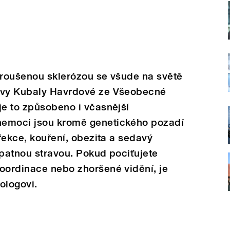
troušenou sklerózou se všude na světě
 Evy Kubaly Havrdové ze Všeobecné
je to
způsobeno i včasnější
nemoci jsou kromě genetického pozadí
nfekce, kouření, obezita a sedavý
špatnou stravou. Pokud pociťujete
oordinace nebo zhoršené vidění, je
rologovi.