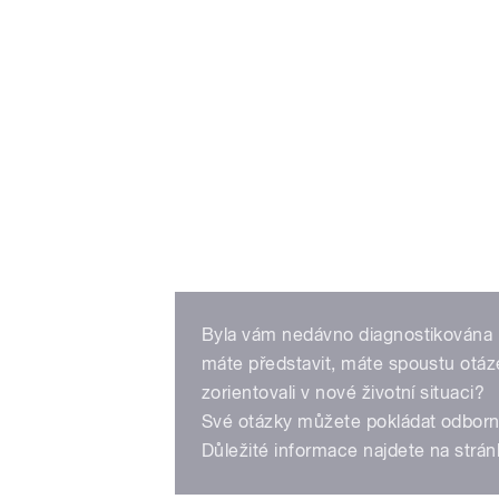
Byla vám nedávno diagnostikována 
máte představit, máte spoustu otáz
zorientovali v nové životní situaci?
Své otázky můžete pokládat odbor
Důležité informace najdete na strá