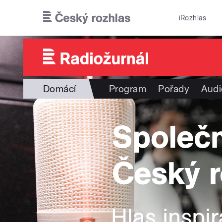
Přejít k hlavnímu obsahu
iRozhlas
Domácí
Program
Pořady
Audi