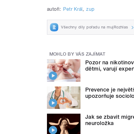
autoři:
Petr Král
,
zup
Všechny díly pořadu na mujRozhlas
MOHLO BY VÁS ZAJÍMAT
Pozor na nikotino
dětmi, varují exper
Prevence je nejvě
upozorňuje sociol
Jak se zbavit migr
neuroložka