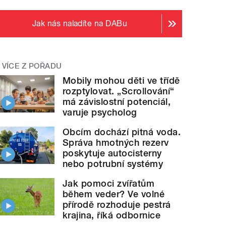
Jak nás naladíte na DABu
VÍCE Z POŘADU
Mobily mohou děti ve třídě
rozptylovat. „Scrollování“
má závislostní potenciál,
varuje psycholog
Obcím dochází pitná voda.
Správa hmotných rezerv
poskytuje autocisterny
nebo potrubní systémy
Jak pomoci zvířatům
během veder? Ve volné
přírodě rozhoduje pestrá
krajina, říká odbornice