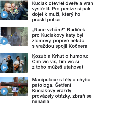
Kuciak otevřel dveře a vrah
vystřelil. Pro peníze si pak
dojel k muži, který ho
práskl policii
„Ruce vzhůru!“ Budíček
pro Kuciakovy katy byl
zlomový, poprvé někdo
s vraždou spojil Kočnera
Kozub a Krhut o humoru:
Čím víc víš, tím víc si
z toho můžeš utahovat
Manipulace s těly a chyba
patologa. Šetření
Kuciakovy vraždy
provázely otázky, zbraň se
nenašla