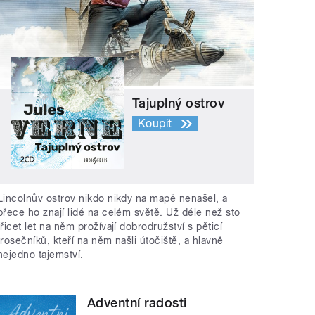
Tajuplný ostrov
Koupit
Lincolnův ostrov nikdo nikdy na mapě nenašel, a
přece ho znají lidé na celém světě. Už déle než sto
třicet let na něm prožívají dobrodružství s pěticí
trosečníků, kteří na něm našli útočiště, a hlavně
nejedno tajemství.
Adventní radosti