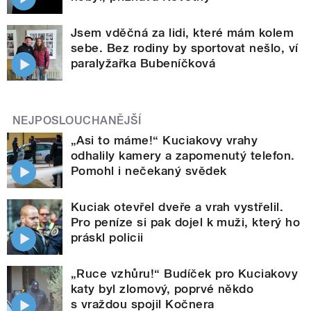
Jsem vděčná za lidi, které mám kolem
sebe. Bez rodiny by sportovat nešlo, ví
paralyžařka Bubeníčková
NEJPOSLOUCHANĚJŠÍ
„Asi to máme!“ Kuciakovy vrahy
odhalily kamery a zapomenutý telefon.
Pomohl i nečekaný svědek
Kuciak otevřel dveře a vrah vystřelil.
Pro peníze si pak dojel k muži, který ho
práskl policii
„Ruce vzhůru!“ Budíček pro Kuciakovy
katy byl zlomový, poprvé někdo
s vraždou spojil Kočnera