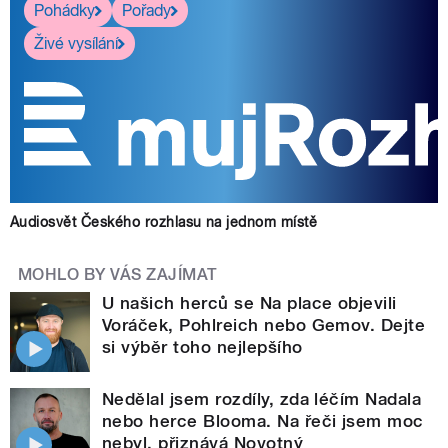
Pohádky
Pořady
Živé vysílání
Audiosvět Českého rozhlasu na jednom místě
MOHLO BY VÁS ZAJÍMAT
U našich herců se Na place objevili
Voráček, Pohlreich nebo Gemov. Dejte
si výběr toho nejlepšího
Nedělal jsem rozdíly, zda léčím Nadala
nebo herce Blooma. Na řeči jsem moc
nebyl, přiznává Novotný