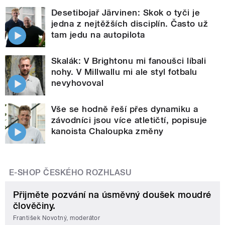
Desetibojař Järvinen: Skok o tyči je
jedna z nejtěžších disciplín. Často už
tam jedu na autopilota
Skalák: V Brightonu mi fanoušci líbali
nohy. V Millwallu mi ale styl fotbalu
nevyhovoval
Vše se hodně řeší přes dynamiku a
závodníci jsou více atletičtí, popisuje
kanoista Chaloupka změny
E-SHOP ČESKÉHO ROZHLASU
Přijměte pozvání na úsměvný doušek moudré
člověčiny.
František Novotný, moderátor