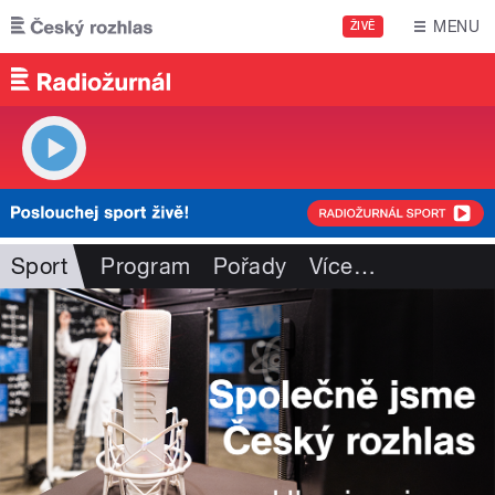
Přejít k hlavnímu obsahu
MENU
ŽIVĚ
Sport
Program
Pořady
Více
…