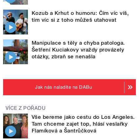
Kozub a Krhut o humoru: Čím víc víš,
tím víc si z toho můžeš utahovat
Manipulace s těly a chyba patologa.
Šetření Kuciakovy vraždy provázely
otázky, zbraň se nenašla
Jak nás naladíte na DABu
VÍCE Z POŘADU
Vše bereme jako cestu do Los Angeles.
Tam chceme zajet top, hlásí veslařky
Flamíková a Šantrůčková