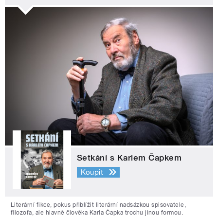
Setkání s Karlem Čapkem
Koupit
Literární fikce, pokus přiblížit literární nadsázkou spisovatele,
filozofa, ale hlavně člověka Karla Čapka trochu jinou formou.