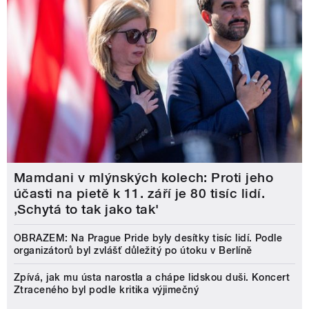
Mamdani v mlýnských kolech: Proti jeho
účasti na pietě k 11. září je 80 tisíc lidí.
‚Schytá to tak jako tak'
OBRAZEM: Na Prague Pride byly desítky tisíc lidí. Podle
organizátorů byl zvlášť důležitý po útoku v Berlíně
Zpívá, jak mu ústa narostla a chápe lidskou duši. Koncert
Ztraceného byl podle kritika výjimečný