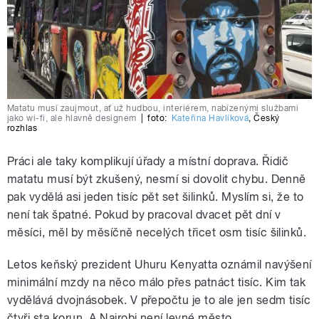
Matatu musí zaujmout, ať už hudbou, interiérem, nabízenými službami
jako wi-fi, ale hlavně designem
|
foto:
Kateřina Havlíková
,
Český
rozhlas
Práci ale taky komplikují úřady a místní doprava. Řidič
matatu musí být zkušený, nesmí si dovolit chybu. Denně
pak vydělá asi jeden tisíc pět set šilinků. Myslím si, že to
není tak špatné. Pokud by pracoval dvacet pět dní v
měsíci, měl by měsíčně necelých třicet osm tisíc šilinků.
Letos keňský prezident Uhuru Kenyatta oznámil navýšení
minimální mzdy na něco málo přes patnáct tisíc. Kim tak
vydělává dvojnásobek. V přepočtu je to ale jen sedm tisíc
čtyři sta korun. A Nairobi není levné město.