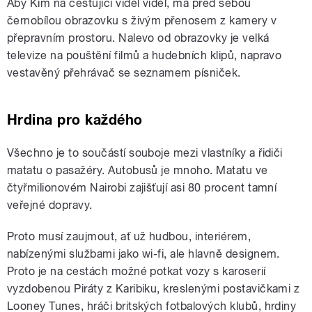
Aby Kim na cestující viděl viděl, má před sebou
černobílou obrazovku s živým přenosem z kamery v
přepravním prostoru. Nalevo od obrazovky je velká
televize na pouštění filmů a hudebních klipů, napravo
vestavěný přehrávač se seznamem písniček.
Hrdina pro každého
Všechno je to součástí souboje mezi vlastníky a řidiči
matatu o pasažéry. Autobusů je mnoho. Matatu ve
čtyřmilionovém Nairobi zajišťují asi 80 procent tamní
veřejné dopravy.
Proto musí zaujmout, ať už hudbou, interiérem,
nabízenými službami jako wi-fi, ale hlavně designem.
Proto je na cestách možné potkat vozy s karoserií
vyzdobenou Piráty z Karibiku, kreslenými postavičkami z
Looney Tunes, hráči britských fotbalových klubů, hrdiny