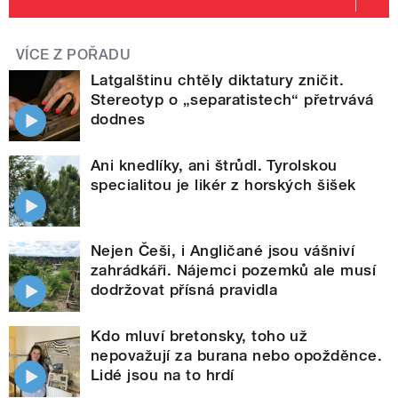
VÍCE Z POŘADU
Latgalštinu chtěly diktatury zničit.
Stereotyp o „separatistech“ přetrvává
dodnes
Ani knedlíky, ani štrůdl. Tyrolskou
specialitou je likér z horských šišek
Nejen Češi, i Angličané jsou vášniví
zahrádkáři. Nájemci pozemků ale musí
dodržovat přísná pravidla
Kdo mluví bretonsky, toho už
nepovažují za burana nebo opožděnce.
Lidé jsou na to hrdí