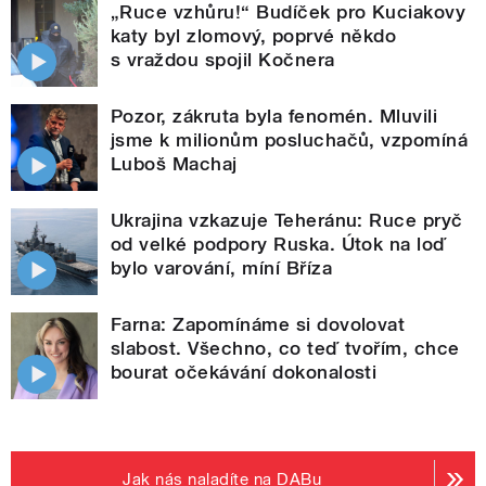
„Ruce vzhůru!“ Budíček pro Kuciakovy
katy byl zlomový, poprvé někdo
s vraždou spojil Kočnera
Pozor, zákruta byla fenomén. Mluvili
jsme k milionům posluchačů, vzpomíná
Luboš Machaj
Ukrajina vzkazuje Teheránu: Ruce pryč
od velké podpory Ruska. Útok na loď
bylo varování, míní Bříza
Farna: Zapomínáme si dovolovat
slabost. Všechno, co teď tvořím, chce
bourat očekávání dokonalosti
Jak nás naladíte na DABu