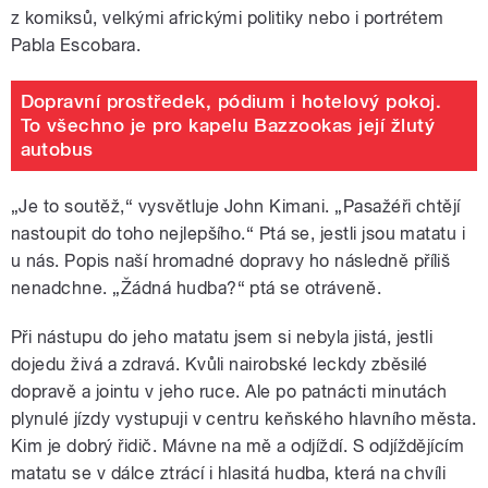
z komiksů, velkými africkými politiky nebo i portrétem
Pabla Escobara.
Dopravní prostředek, pódium i hotelový pokoj.
To všechno je pro kapelu Bazzookas její žlutý
autobus
„Je to soutěž,“ vysvětluje John Kimani. „Pasažéři chtějí
nastoupit do toho nejlepšího.“ Ptá se, jestli jsou matatu i
u nás. Popis naší hromadné dopravy ho následně příliš
nenadchne. „Žádná hudba?“ ptá se otráveně.
Při nástupu do jeho matatu jsem si nebyla jistá, jestli
dojedu živá a zdravá. Kvůli nairobské leckdy zběsilé
dopravě a jointu v jeho ruce. Ale po patnácti minutách
plynulé jízdy vystupuji v centru keňského hlavního města.
Kim je dobrý řidič. Mávne na mě a odjíždí. S odjíždějícím
matatu se v dálce ztrácí i hlasitá hudba, která na chvíli