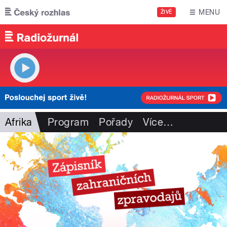
Přejít k hlavnímu obsahu
MENU
ŽIVĚ
Afrika
Program
Pořady
Více
…