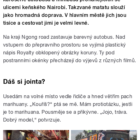
ulicemi keňského Nairobi. Takzvané matatu slouží
jako hromadná doprava. V hlavním městě jich jsou
tisíce a cestovat jimi je velmi levné.
Na kraji Ngong road zastavuje barevný autobus. Nad
vstupem do přepravního prostoru se vyjímá plastický
nápis Royalty obklopený obrázky koruny. Ty pod
postranními okénky přecházejí do výjevů z různých filmů.
Dáš si jointa?
Usedám na volné místo vedle řidiče a hned větřím pach
marihuany. „Kouříš?“ ptá se mě. Mám protiotázku, jestli
je to marihuana. Pousměje se a přikývne. „Jojo, tráva.
Dobrý model,“ potvrzuje.