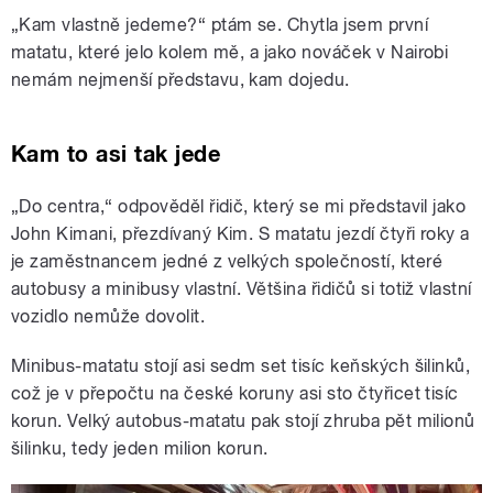
„Kam vlastně jedeme?“ ptám se. Chytla jsem první
matatu, které jelo kolem mě, a jako nováček v Nairobi
nemám nejmenší představu, kam dojedu.
Kam to asi tak jede
„Do centra,“ odpověděl řidič, který se mi představil jako
John Kimani, přezdívaný Kim. S matatu jezdí čtyři roky a
je zaměstnancem jedné z velkých společností, které
autobusy a minibusy vlastní. Většina řidičů si totiž vlastní
vozidlo nemůže dovolit.
Minibus-matatu stojí asi sedm set tisíc keňských šilinků,
což je v přepočtu na české koruny asi sto čtyřicet tisíc
korun. Velký autobus-matatu pak stojí zhruba pět milionů
šilinku, tedy jeden milion korun.