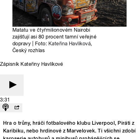
Matatu ve čtyřmilionovém Nairobi
zajišťují asi 80 procent tamní veřejné
dopravy | Foto:
Kateřina Havlíková
,
Český rozhlas
Zápisník Kateřiny Havlíkové
3:31
Hra o trůny, hráči fotbalového klubu Liverpool, Piráti z
Karibiku, nebo hrdinové z Marvelovek. Ti všichni zdobí
karoserie autobusů a minibusů prohánějících se