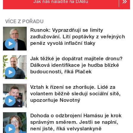
Jak nás naladíte na DABu
VÍCE Z POŘADU
Rusnok: Vyprazdňují se limity
zadlužování. Lití poptávky z veřejných
peněz vyvolá inflační tlaky
Jak těžké je dopátrat majitele dronu?
Dálková identifikace je hudba blízké
budoucnosti, říká Plaček
Vztah k řízení se zhoršuje. Lidé za
volantem běžně sledují sociální sítě,
upozorňuje Novotný
Dohoda o odzbrojení Hamásu je krok
správným směrem. Jestli se naplní,
není jisté, říká velvyslankyně