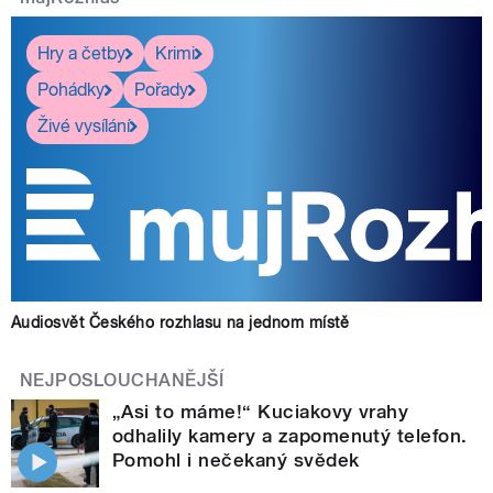
Hry a četby
Krimi
Pohádky
Pořady
Živé vysílání
Audiosvět Českého rozhlasu na jednom místě
NEJPOSLOUCHANĚJŠÍ
„Asi to máme!“ Kuciakovy vrahy
odhalily kamery a zapomenutý telefon.
Pomohl i nečekaný svědek