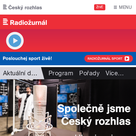
Přejít k hlavnímu obsahu
MENU
ŽIVĚ
Aktuální dění
Program
Pořady
Více
…