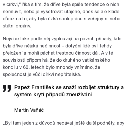
v církvi,“ říká s tím, že dříve byla spíše tendence o nich
nemluvit, nebo je vyšetřovat utajeně, dnes se ale klade
důraz na to, aby byla úzká spolupráce s veřejnými nebo
státní orgány.
Nejvíce také podle něj vyplouvají na povrch případy, kde
byla dříve nějaká nečinnost – dotyční lidé byli tehdy
přeložení a mohli páchat trestnou činnost dál. A v té
souvislosti připomíná, že do druhého vatikánského
koncilu v 60. letech bylo mnohdy vnímáno, že
společnost je vůči církvi nepřátelská.
Papež František se snaží rozbíjet struktury a
systém krytí případů zneužívání
Martin Vaňáč
„Byl tam jeden z důvodů nedávat ještě další podněty, aby