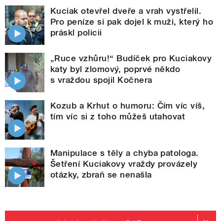
Kuciak otevřel dveře a vrah vystřelil.
Pro peníze si pak dojel k muži, který ho
práskl policii
„Ruce vzhůru!“ Budíček pro Kuciakovy
katy byl zlomový, poprvé někdo
s vraždou spojil Kočnera
Kozub a Krhut o humoru: Čím víc víš,
tím víc si z toho můžeš utahovat
Manipulace s těly a chyba patologa.
Šetření Kuciakovy vraždy provázely
otázky, zbraň se nenašla