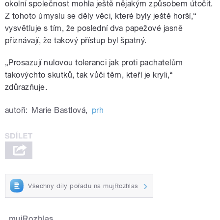
okolní společnost mohla ještě nějakým způsobem útočit.
Z tohoto úmyslu se děly věci, které byly ještě horší,“
vysvětluje s tím, že poslední dva papežové jasně
přiznávají, že takový přístup byl špatný.
„Prosazují nulovou toleranci jak proti pachatelům
takovýchto skutků, tak vůči těm, kteří je kryli,“
zdůrazňuje.
autoři:
Marie Bastlová
,
prh
Všechny díly pořadu na mujRozhlas
mujRozhlas