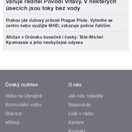
varuje ředitel Povodí Vltavy. V některých
úsecích jsou toky bez vody
Prahou jde duhový průvod Prague Pride. Vyhněte se
centru nebo využijte MHD, vzkazuje policie řidičům
Afričan v Grónsku konečně i česky: Tété-Michel
Kpomassie a jeho neobyčejná odysea
Český rozhlas
O nás
Válka na Ukrajině
Jak nás naladíte
Komunální volby
Nápověda
Stanice
Lidé v rádiu
eShop
Kariéra
Kontakt