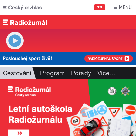
Přejít k hlavnímu obsahu
MENU
ŽIVĚ
Cestování
Program
Pořady
Více
…