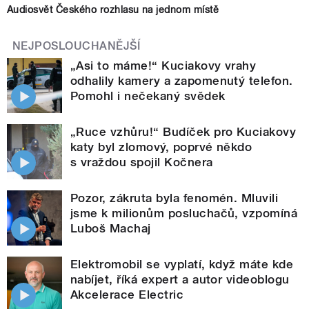
Audiosvět Českého rozhlasu na jednom místě
NEJPOSLOUCHANĚJŠÍ
„Asi to máme!“ Kuciakovy vrahy
odhalily kamery a zapomenutý telefon.
Pomohl i nečekaný svědek
„Ruce vzhůru!“ Budíček pro Kuciakovy
katy byl zlomový, poprvé někdo
s vraždou spojil Kočnera
Pozor, zákruta byla fenomén. Mluvili
jsme k milionům posluchačů, vzpomíná
Luboš Machaj
Elektromobil se vyplatí, když máte kde
nabíjet, říká expert a autor videoblogu
Akcelerace Electric