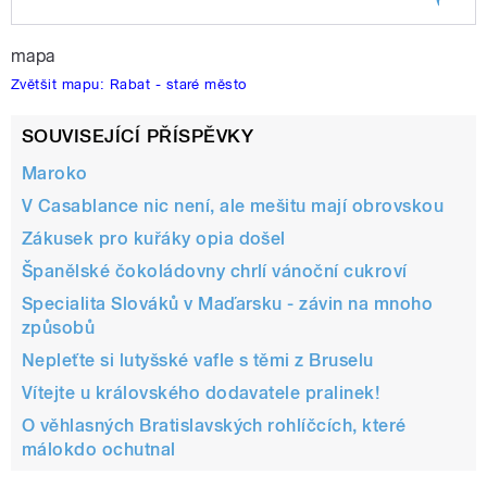
Play /
dortík
Maročané raději zajdou na
mapa
Zvětšit mapu: Rabat - staré město
SOUVISEJÍCÍ PŘÍSPĚVKY
Maroko
V Casablance nic není, ale mešitu mají obrovskou
Zákusek pro kuřáky opia došel
pause
Španělské čokoládovny chrlí vánoční cukroví
Specialita Slováků v Maďarsku - závin na mnoho
způsobů
Nepleťte si lutyšské vafle s těmi z Bruselu
Vítejte u královského dodavatele pralinek!
O věhlasných Bratislavských rohlíčcích, které
málokdo ochutnal