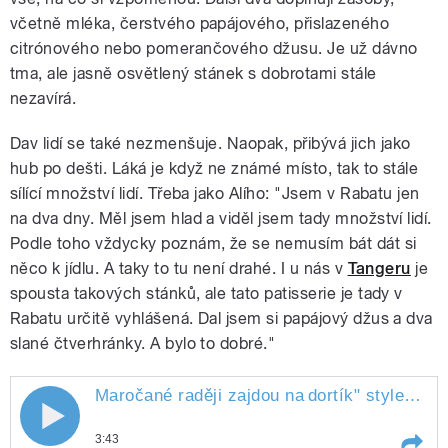
včetně mléka, čerstvého papájového, přislazeného
citrónového nebo pomerančového džusu. Je už dávno
tma, ale jasně osvětlený stánek s dobrotami stále
nezavírá.
Dav lidí se také nezmenšuje. Naopak, přibývá jich jako
hub po dešti. Láká je když ne známé místo, tak to stále
sílící množství lidí. Třeba jako Alího: "Jsem v Rabatu jen
na dva dny. Měl jsem hlad a viděl jsem tady množství lidí.
Podle toho vždycky poznám, že se nemusím bát dát si
něco k jídlu. A taky to tu není drahé. I u nás v
Tangeru
je
spousta takových stánků, ale tato patisserie je tady v
Rabatu určitě vyhlášená. Dal jsem si papájový džus a dva
slané čtverhránky. A bylo to dobré."
Maročané raději zajdou na
dortík
" style="">
M
3:43