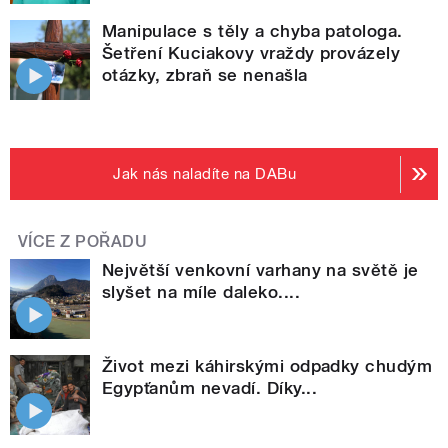
Manipulace s těly a chyba patologa.
Šetření Kuciakovy vraždy provázely
otázky, zbraň se nenašla
Jak nás naladíte na DABu
VÍCE Z POŘADU
Největší venkovní varhany na světě je
slyšet na míle daleko....
Život mezi káhirskými odpadky chudým
Egypťanům nevadí. Díky...