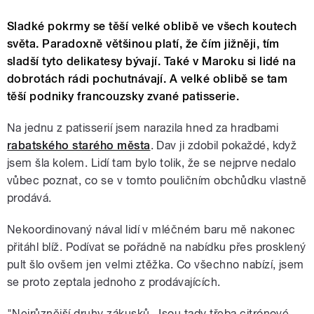
Sladké pokrmy se těší velké oblibě ve všech koutech
světa. Paradoxně většinou platí, že čím jižněji, tím
sladší tyto delikatesy bývají. Také v Maroku si lidé na
dobrotách rádi pochutnávají. A velké oblibě se tam
těší podniky francouzsky zvané patisserie.
Na jednu z patisserií jsem narazila hned za hradbami
rabatského starého města
. Dav ji zdobil pokaždé, když
jsem šla kolem. Lidí tam bylo tolik, že se nejprve nedalo
vůbec poznat, co se v tomto pouličním obchůdku vlastně
prodává.
Nekoordinovaný nával lidí v mléčném baru mě nakonec
přitáhl blíž. Podívat se pořádně na nabídku přes prosklený
pult šlo ovšem jen velmi ztěžka. Co všechno nabízí, jsem
se proto zeptala jednoho z prodávajících.
"Nejrůznější druhy zákusků. Jsou tady třeba citrónové