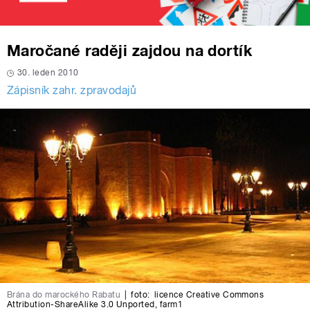
Maročané raději zajdou na dortík
30. leden 2010
Zápisník zahr. zpravodajů
Brána do marockého Rabatu
|
foto:
licence Creative Commons
Attribution-ShareAlike 3.0 Unported
,
farm1