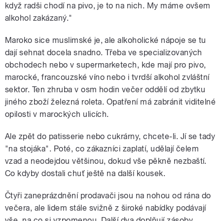
když radši chodí na pivo, je to na nich. My máme ovšem
alkohol zakázaný."
Maroko sice muslimské je, ale alkoholické nápoje se tu
dají sehnat docela snadno. Třeba ve specializovaných
obchodech nebo v supermarketech, kde mají pro pivo,
marocké, francouzské víno nebo i tvrdší alkohol zvláštní
sektor. Ten zhruba v osm hodin večer oddělí od zbytku
jiného zboží železná roleta. Opatření má zabránit viditelné
opilosti v marockých ulicích.
Ale zpět do patisserie nebo cukrárny, chcete-li. Jí se tady
"na stojáka". Poté, co zákazníci zaplatí, udělají čelem
vzad a neodejdou většinou, dokud vše pěkně nezbaští.
Co kdyby dostali chuť ještě na další kousek.
Čtyři zaneprázdnění prodavači jsou na nohou od rána do
večera, ale lidem stále svižně z široké nabídky podávají
vše, na co si vzpomenou. Další dva doplňují zásoby,