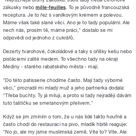
zákusky nebo
mille-feuilles
. To je původně francouzská
receptura. Je to řez s vanilkovým krémem a polevou.
Máme však také slané věci. Ano je to tady populární. Ale
nech nás, prosím tě, máme práci," dostalo se mi
odpovědi od jednoho z cukrářů.
Dezerty tvarohové, čokoládové a taky s oříšky kešu nebo
pistáciemi zalité medem. To všechno tady na okraji
Mediny - starého rabatského města - mají.
"Do této patisserie chodíme často. Mají tady výborné
věci," prozradil mi mladý muž a jeho partnerka dodala:
"Třeba buchty. Ty já miluji, a proto si tady nejraději dávám
tuto taštičku se smetanovým přelivem."
Když se jim zmíním o tom, že u nás lidé takto houfně a
často chodí do restaurací na pivo, mladík hbitě reaguje:
"No jo, ale my jsme muslimská země. Víte to? Víte. Ale