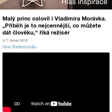
Malý princ oslovil i Vladimíra Morávka.
„Příběh je to nejcennější, co můžete
dát člověku,“ říká režisér
7. duben 2018
Host Radiožurnálu