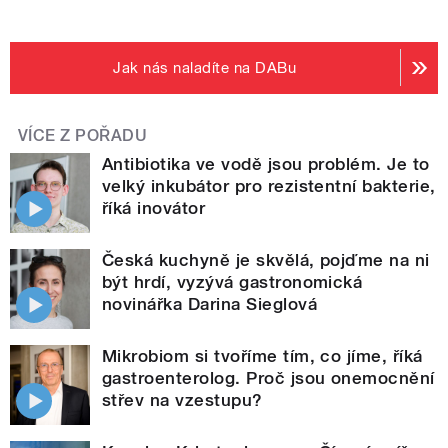
Jak nás naladíte na DABu
VÍCE Z POŘADU
Antibiotika ve vodě jsou problém. Je to
velký inkubátor pro rezistentní bakterie,
říká inovátor
Česká kuchyně je skvělá, pojďme na ni
být hrdí, vyzývá gastronomická
novinářka Darina Sieglová
Mikrobiom si tvoříme tím, co jíme, říká
gastroenterolog. Proč jsou onemocnění
střev na vzestupu?