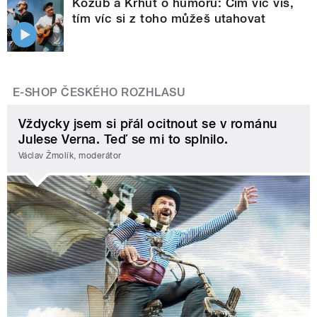
Kozub a Krhut o humoru: Čím víc víš,
tím víc si z toho můžeš utahovat
E-SHOP ČESKÉHO ROZHLASU
Vždycky jsem si přál ocitnout se v románu
Julese Verna. Teď se mi to splnilo.
Václav Žmolík, moderátor