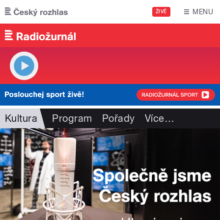
Přejít k hlavnímu obsahu
MENU
ŽIVĚ
Kultura
Program
Pořady
Více
…