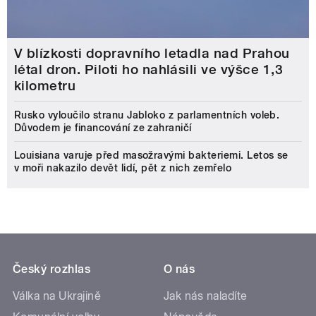
V blízkosti dopravního letadla nad Prahou
létal dron. Piloti ho nahlásili ve výšce 1,3
kilometru
Rusko vyloučilo stranu Jabloko z parlamentních voleb.
Důvodem je financování ze zahraničí
Louisiana varuje před masožravými bakteriemi. Letos se
v moři nakazilo devět lidí, pět z nich zemřelo
Český rozhlas
O nás
Válka na Ukrajině
Jak nás naladíte