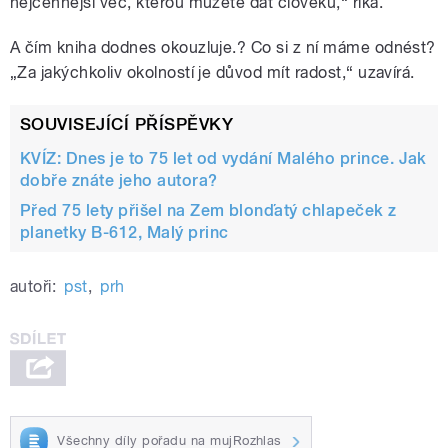
nejcennější věc, kterou můžete dát člověku,“ říká.
A čím kniha dodnes okouzluje.? Co si z ní máme odnést?
„Za jakýchkoliv okolností je důvod mít radost,“ uzavírá.
SOUVISEJÍCÍ PŘÍSPĚVKY
KVÍZ: Dnes je to 75 let od vydání Malého prince. Jak
dobře znáte jeho autora?
Před 75 lety přišel na Zem blonďatý chlapeček z
planetky B-612, Malý princ
autoři:
pst
,
prh
Všechny díly pořadu na mujRozhlas