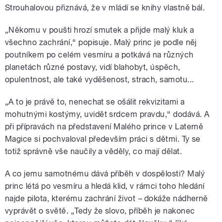
Strouhalovou přiznává, že v mládí se knihy vlastně bál.
„Někomu v poušti hrozí smutek a přijde malý kluk a
všechno zachrání,“ popisuje. Malý princ je podle něj
poutníkem po celém vesmíru a potkává na různých
planetách různé postavy, vidí blahobyt, úspěch,
opulentnost, ale také vyděšenost, strach, samotu...
„A to je právě to, nenechat se ošálit rekvizitami a
mohutnými kostýmy, uvidět srdcem pravdu,“ dodává. A
při přípravách na představení Malého prince v Laterně
Magice si pochvaloval především práci s dětmi. Ty se
totiž správně vše naučily a věděly, co mají dělat.
A co jemu samotnému dává příběh v dospělosti? Malý
princ létá po vesmíru a hledá klid, v rámci toho hledání
najde pilota, kterému zachrání život
–
dokáže nádherně
vyprávět o světě. „Tedy že slovo, příběh je nakonec