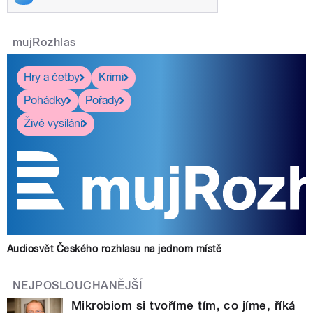
mujRozhlas
Hry a četby
Krimi
Pohádky
Pořady
Živé vysílání
Audiosvět Českého rozhlasu na jednom místě
NEJPOSLOUCHANĚJŠÍ
Mikrobiom si tvoříme tím, co jíme, říká