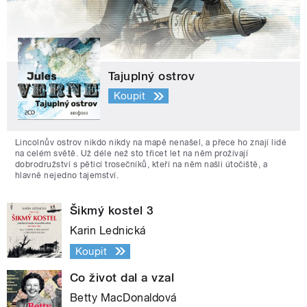
Tajuplný ostrov
Koupit
Lincolnův ostrov nikdo nikdy na mapě nenašel, a přece ho znají lidé
na celém světě. Už déle než sto třicet let na něm prožívají
dobrodružství s pěticí trosečníků, kteří na něm našli útočiště, a
hlavně nejedno tajemství.
Šikmý kostel 3
Karin Lednická
Koupit
Co život dal a vzal
Betty MacDonaldová