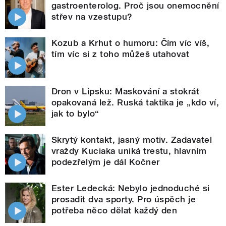
gastroenterolog. Proč jsou onemocnění
střev na vzestupu?
Kozub a Krhut o humoru: Čím víc víš,
tím víc si z toho můžeš utahovat
Dron v Lipsku: Maskování a stokrát
opakovaná lež. Ruská taktika je „kdo ví,
jak to bylo“
Skrytý kontakt, jasný motiv. Zadavatel
vraždy Kuciaka uniká trestu, hlavním
podezřelým je dál Kočner
Ester Ledecká: Nebylo jednoduché si
prosadit dva sporty. Pro úspěch je
potřeba něco dělat každý den