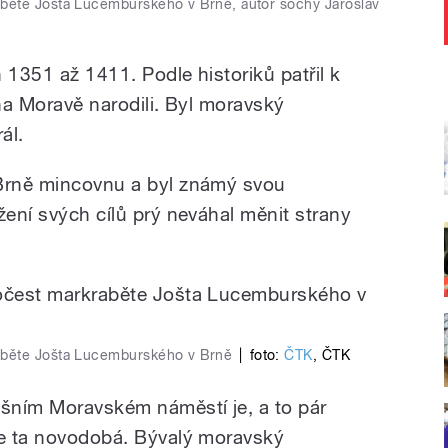
běte Jošta Lucemburského v Brně, autor sochy Jaroslav
 1351 až 1411. Podle historiků patřil k
 na Moravě narodili. Byl moravský
ál.
 Brně mincovnu a byl známý svou
žení svých cílů prý neváhal měnit strany
aběte Jošta Lucemburského v Brně
|
foto:
ČTK
,
ČTK
šním Moravském náměstí je, a to pár
je ta novodobá. Bývalý moravský