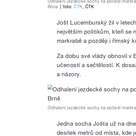
Odhalení jezdecké sochy na počest markra
Róna
|
foto:
ČTK
,
ČTK
Jošt Lucemburský žil v letech
největším politikům, kteří se
markrabě a později i římský kr
Za dobu své vlády obnovil v
učeností a sečtělostí. K dosa
a názory.
Odhalení jezdecké sochy na počest markr
Jedna socha Jošta už na dne
desítek metrů od místa, kde 