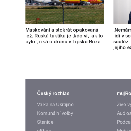
Maskování a stokrát opakovaná
‚Nemám 
lež. Ruská taktika je ‚kdo ví, jak to
lidí v s
bylo‘, říká o dronu v Lipsku Bříza
soutěží
jejího 
Český rozhlas
mujRo
Válka na Ukrajině
Živé v
Komunální volby
Audioa
Stanice
Podca
eShop
Mobiln