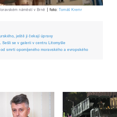
Moravském náměstí v Brně
|
foto:
Tomáš Kremr
rského, ještě ji čekají úpravy
 Sešli se v galerii v centru Litomyšle
t od smrti opomíjeného moravského a evropského