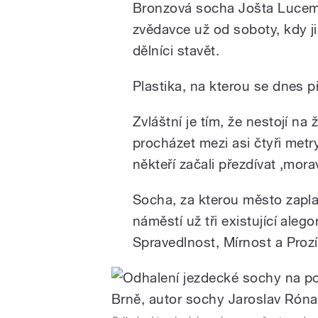
Bronzová socha Jošta Lucem
zvědavce už od soboty, kdy j
dělníci stavět.
Plastika, na kterou se dnes př
Zvláštní je tím, že nestojí n
procházet mezi asi čtyři metr
někteří začali přezdívat ‚mora
Socha, za kterou město zapla
náměstí už tři existující aleg
Spravedlnost, Mírnost a Prozí