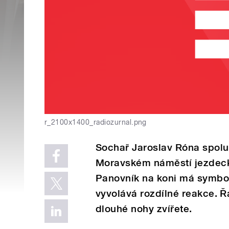
r_2100x1400_radiozurnal.png
Sochař Jaroslav Róna spolu 
Moravském náměstí jezdec
Panovník na koni má symboli
vyvolává rozdílné reakce. Ř
dlouhé nohy zvířete.