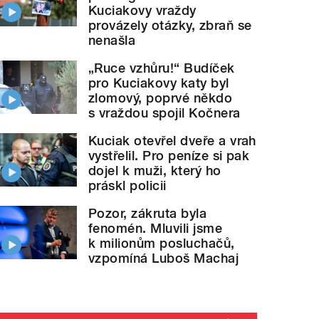
Kuciakovy vraždy
provázely otázky, zbraň se
nenašla
„Ruce vzhůru!“ Budíček
pro Kuciakovy katy byl
zlomový, poprvé někdo
s vraždou spojil Kočnera
Kuciak otevřel dveře a vrah
vystřelil. Pro peníze si pak
dojel k muži, který ho
práskl policii
Pozor, zákruta byla
fenomén. Mluvili jsme
k milionům posluchačů,
vzpomíná Luboš Machaj