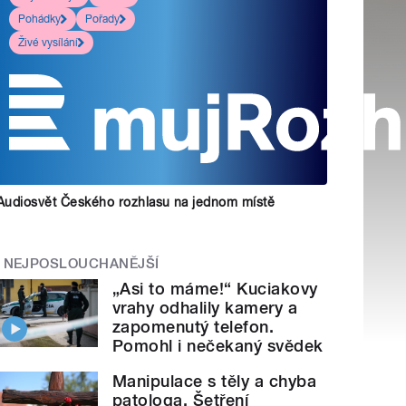
Pohádky
Pořady
Živé vysílání
Audiosvět Českého rozhlasu na jednom místě
NEJPOSLOUCHANĚJŠÍ
„Asi to máme!“ Kuciakovy
vrahy odhalily kamery a
zapomenutý telefon.
Pomohl i nečekaný svědek
Manipulace s těly a chyba
patologa. Šetření