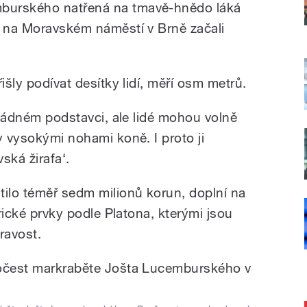
burského natřená na tmavě-hnědo láká
i na Moravském náměstí v Brně začali
išly podívat desítky lidí, měří osm metrů.
a žádném podstavci, ale lidé mohou volně
y vysokými nohami koně. I proto ji
vská žirafa‘.
tilo téměř sedm milionů korun, doplní na
orické prvky podle Platona, kterými jsou
ravost.