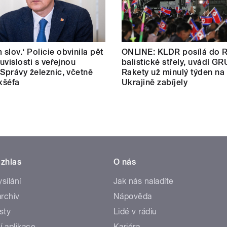
slov.‘ Policie obvinila pět
ONLINE: KLDR posílá do 
ouvislosti s veřejnou
balistické střely, uvádí GR
 Správy železnic, včetně
Rakety už minulý týden na
exšéfa
Ukrajině zabíjely
zhlas
O nás
ysílání
Jak nás naladíte
rchiv
Nápověda
sty
Lidé v rádiu
í aplikace
Kariéra