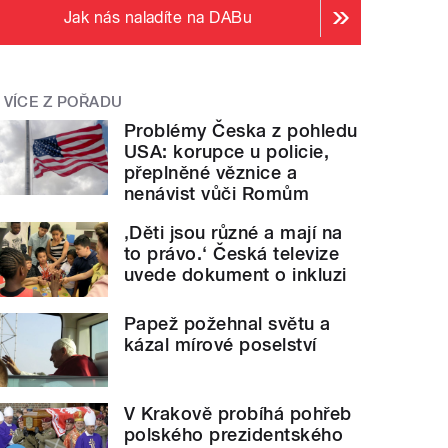
Jak nás naladíte na DABu
VÍCE Z POŘADU
Problémy Česka z pohledu
USA: korupce u policie,
přeplněné věznice a
nenávist vůči Romům
‚Děti jsou různé a mají na
to právo.‘ Česká televize
uvede dokument o inkluzi
Papež požehnal světu a
kázal mírové poselství
V Krakově probíhá pohřeb
polského prezidentského