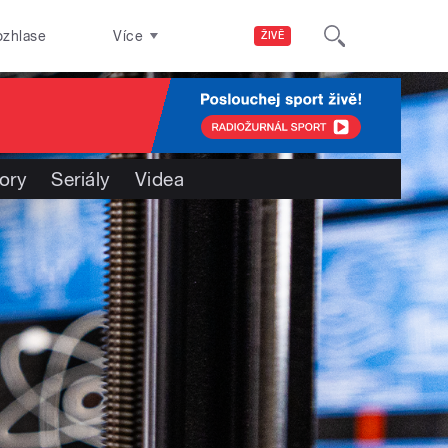
ozhlase
Více
ŽIVĚ
ory
Seriály
Videa