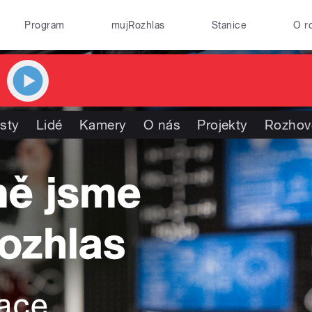
Program
mujRozhlas
Stanice
O r
isty
Lidé
Kamery
O nás
Projekty
Rozhov