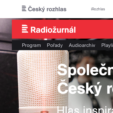
Přejít k hlavnímu obsahu
iRozhlas
Program
Pořady
Audioarchiv
Playl