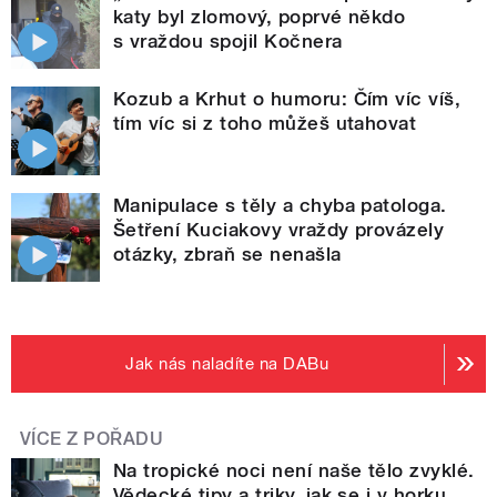
katy byl zlomový, poprvé někdo
s vraždou spojil Kočnera
Kozub a Krhut o humoru: Čím víc víš,
tím víc si z toho můžeš utahovat
Manipulace s těly a chyba patologa.
Šetření Kuciakovy vraždy provázely
otázky, zbraň se nenašla
Jak nás naladíte na DABu
VÍCE Z POŘADU
Na tropické noci není naše tělo zvyklé.
Vědecké tipy a triky, jak se i v horku