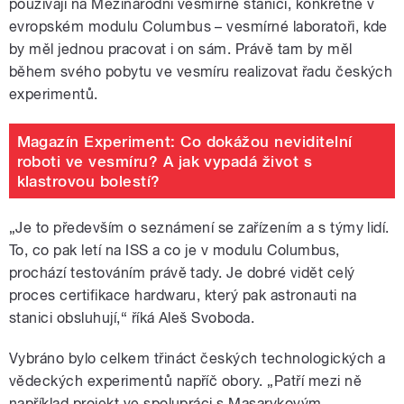
používají na Mezinárodní vesmírné stanici, konkrétně v
evropském modulu Columbus – vesmírné laboratoři, kde
by měl jednou pracovat i on sám. Právě tam by měl
během svého pobytu ve vesmíru realizovat řadu českých
experimentů.
Magazín Experiment: Co dokážou neviditelní
roboti ve vesmíru? A jak vypadá život s
klastrovou bolestí?
„Je to především o seznámení se zařízením a s týmy lidí.
To, co pak letí na ISS a co je v modulu Columbus,
prochází testováním právě tady. Je dobré vidět celý
proces certifikace hardwaru, který pak astronauti na
stanici obsluhují,“ říká Aleš Svoboda.
Vybráno bylo celkem třináct českých technologických a
vědeckých experimentů napříč obory. „Patří mezi ně
například projekt ve spolupráci s Masarykovým