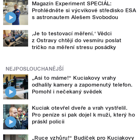
Magazín Experiment SPECIÁL:
Prohlédněte si výcvikové středisko ESA
s astronautem Alešem Svobodou
‚Je to testovací měření.‘ Vědci
z Ostravy chtějí do vesmíru poslat
tričko na měření stresu posádky
NEJPOSLOUCHANĚJŠÍ
„Asi to máme!“ Kuciakovy vrahy
odhalily kamery a zapomenutý telefon.
Pomohl i nečekaný svědek
Kuciak otevřel dveře a vrah vystřelil.
Pro peníze si pak dojel k muži, který ho
práskl policii
„Ruce vzhůru!“ Budíček pro Kuciakovy