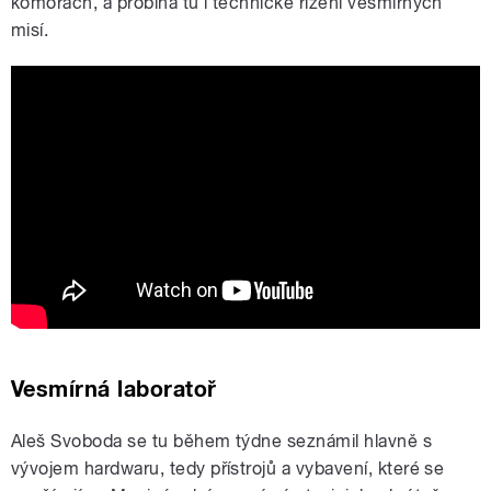
komorách, a probíhá tu i technické řízení vesmírných
misí.
ESTEC: ESA's Space Research and
Technology Centre
Vesmírná laboratoř
Aleš Svoboda se tu během týdne seznámil hlavně s
vývojem hardwaru, tedy přístrojů a vybavení, které se