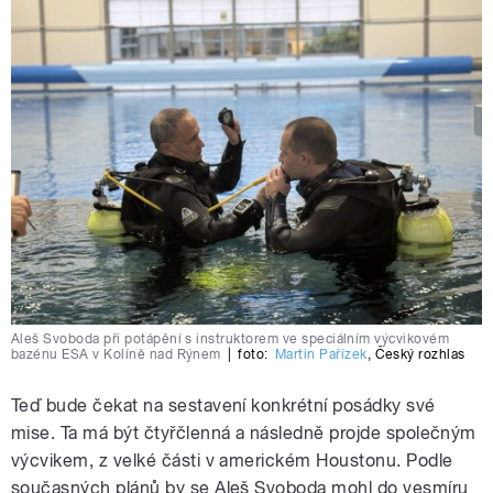
Aleš Svoboda při potápění s instruktorem ve speciálním výcvikovém
bazénu ESA v Kolíně nad Rýnem
|
foto:
Martin Pařízek
,
Český rozhlas
Teď bude čekat na sestavení konkrétní posádky své
mise. Ta má být čtyřčlenná a následně projde společným
výcvikem, z velké části v americkém Houstonu. Podle
současných plánů by se Aleš Svoboda mohl do vesmíru