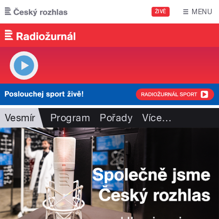
Přejít k hlavnímu obsahu
MENU
ŽIVĚ
Vesmír
Program
Pořady
Více
…