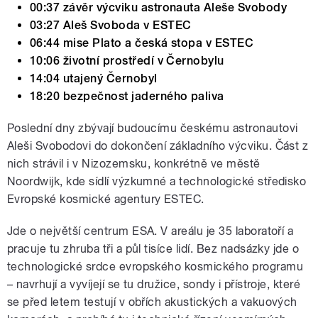
00:37 závěr výcviku astronauta Aleše Svobody
03:27 Aleš Svoboda v ESTEC
06:44 mise Plato a česká stopa v ESTEC
10:06 životní prostředí v Černobylu
14:04 utajený Černobyl
18:20 bezpečnost jaderného paliva
Poslední dny zbývají budoucímu českému astronautovi
Aleši Svobodovi do dokončení základního výcviku. Část z
nich strávil i v Nizozemsku, konkrétně ve městě
Noordwijk, kde sídlí výzkumné a technologické středisko
Evropské kosmické agentury ESTEC.
Jde o největší centrum ESA. V areálu je 35 laboratoří a
pracuje tu zhruba tři a půl tisíce lidí. Bez nadsázky jde o
technologické srdce evropského kosmického programu
– navrhují a vyvíjejí se tu družice, sondy i přístroje, které
se před letem testují v obřích akustických a vakuových