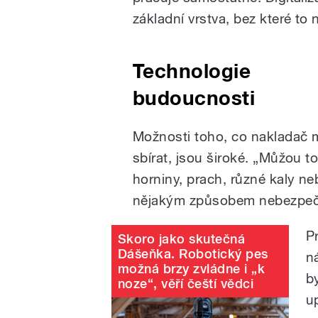
základní vrstva, bez které to 
Technologie
budoucnosti
Možnosti toho, co nakladač
sbírat, jsou široké. „Můžou to
horniny, prach, různé kaly neb
nějakým způsobem nebezpeč
Pr
Skoro jako skutečná
Dášeňka. Robotický pes
n
možná brzy zvládne i „k
b
noze“, věří čeští vědci
u