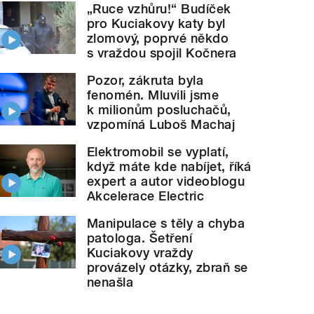
„Ruce vzhůru!“ Budíček
pro Kuciakovy katy byl
zlomový, poprvé někdo
s vraždou spojil Kočnera
Pozor, zákruta byla
fenomén. Mluvili jsme
k milionům posluchačů,
vzpomíná Luboš Machaj
Elektromobil se vyplatí,
když máte kde nabíjet, říká
expert a autor videoblogu
Akcelerace Electric
Manipulace s těly a chyba
patologa. Šetření
Kuciakovy vraždy
provázely otázky, zbraň se
nenašla