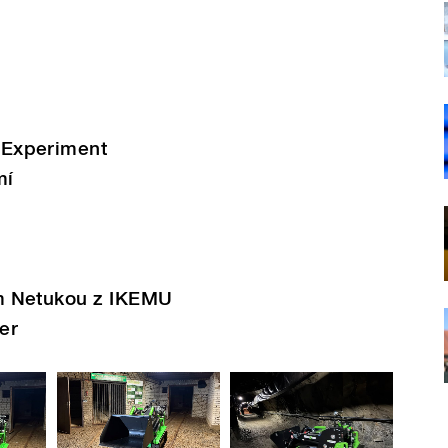
 Experiment
mí
em Netukou z IKEMU
er