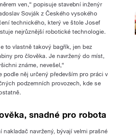
měrem ven,“
popisuje s
tavební inženýr
adoslav
Sovják
z Českého vysokého
čení technického, který ve štole Josef
estuje nejrůznější robotické technologie.
Je to vlastně takový bagřík, jen bez
abiny pro člověka. Je navržený do míst,
všichni známe, nevešel,“
 podle něj určený především pro práci v
ečných podzemních provozech, kde se
ostatně.
ověka, snadné pro robota
í nakladač navržený, bývají velmi prašné