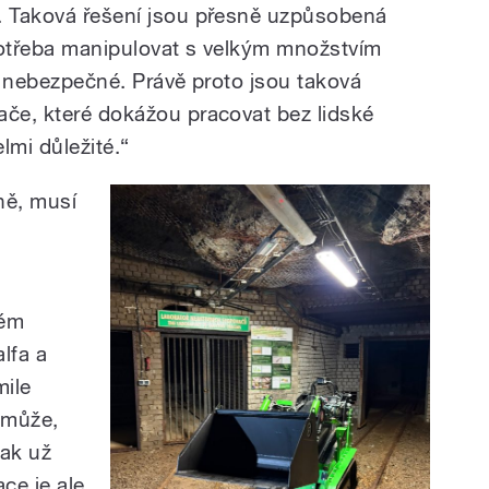
i. Taková řešení jsou přesně uzpůsobená
potřeba manipulovat s velkým množstvím
 i nebezpečné. Právě proto jsou taková
ače, které dokážou pracovat bez lidské
lmi důležité.“
ně, musí
rém
alfa a
mile
 může,
ak už
ce je ale