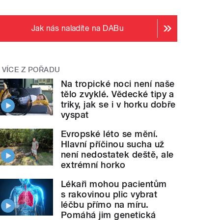
Jak nás naladíte na DABu
VÍCE Z POŘADU
Na tropické noci není naše
tělo zvyklé. Vědecké tipy a
triky, jak se i v horku dobře
vyspat
Evropské léto se mění.
Hlavní příčinou sucha už
není nedostatek deště, ale
extrémní horko
Lékaři mohou pacientům
s rakovinou plic vybrat
léčbu přímo na míru.
Pomáhá jim genetická