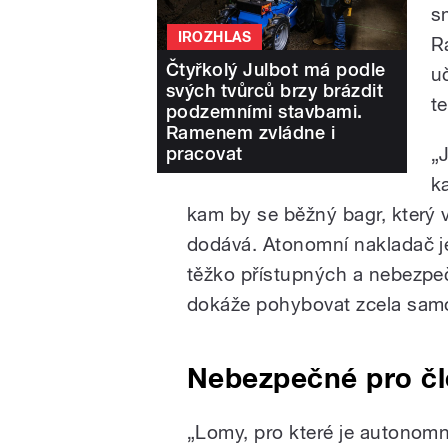
s
IROZHLAS
R
Čtyřkolý Julbot má podle
u
svých tvůrců brzy brázdit
t
podzemními stavbami.
Ramenem zvládne i
pracovat
„
k
kam by se běžný bagr, který 
dodává. Atonomní nakladač je
těžko přístupných a nebezp
dokáže pohybovat zcela sam
Nebezpečné pro čl
„Lomy, pro které je autonomn