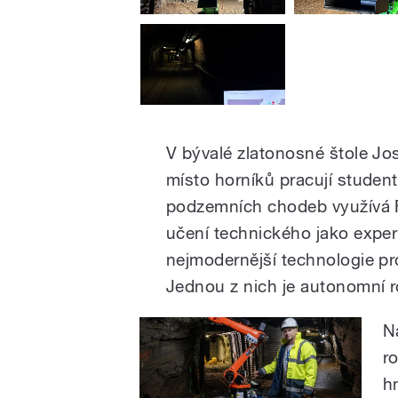
V bývalé zlatonosné štole Jo
místo horníků pracují student
podzemních chodeb využívá 
učení technického jako experi
nejmodernější technologie p
Jednou z nich je autonomní r
N
ro
h