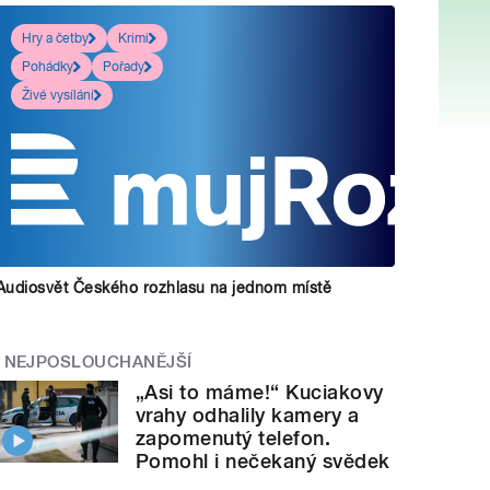
Hry a četby
Krimi
Pohádky
Pořady
Živé vysílání
Audiosvět Českého rozhlasu na jednom místě
NEJPOSLOUCHANĚJŠÍ
„Asi to máme!“ Kuciakovy
vrahy odhalily kamery a
zapomenutý telefon.
Pomohl i nečekaný svědek