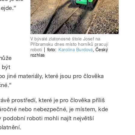
nejde.“
V bývalé zlatonosné štole Josef na
Příbramsku dnes místo horníků pracují
roboti
|
foto:
Karolína Burdová
,
Český
rozhlas
 může
 být
o jiné materiály, které jsou pro člověka
né.
“
ávě prostředí, které je pro člověka příliš
áročné nebo nebezpečné, je místem, kde
y podobní roboti mohli najít největší
platnění.