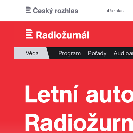
Přejít k hlavnímu obsahu
iRozhlas
Věda
Program
Pořady
Audioa