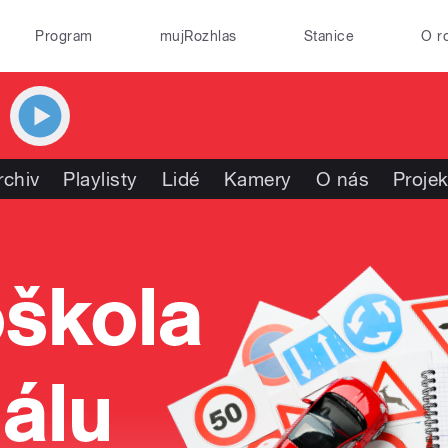
Program
mujRozhlas
Stanice
O r
rchiv
Playlisty
Lidé
Kamery
O nás
Projek