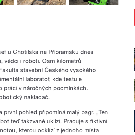
sef u Chotilska na Příbramsku dnes
i, vědci i roboti. Osm kilometrů
Fakulta stavební Českého vysokého
mentální laboratoř, kde testuje
ro práci v náročných podmínkách.
obotický nakladač.
a první pohled připomíná malý bagr.
„Ten
bot teď takzvaně uklízí. Pracuje s fiktivní
motou, kterou odklízí z jednoho místa