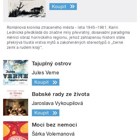
Koupit
Románová kronika ztraceného města - léta 1945–1961. Karin
Lednická předkládá do značné míry převratný, dosavadní paradigma
měnící obraz hornického regionu, jehož zahlazenou historii stále
překrývá tlustá vrstva mýtů a zakořeněných stereotypů o „černé
zemi a rudém kraji“.
Tajuplný ostrov
Jules Verne
Koupit
Babské rady ze života
Jaroslava Vykoupilová
Koupit
Moci bez nemoci
Šárka Volemanová