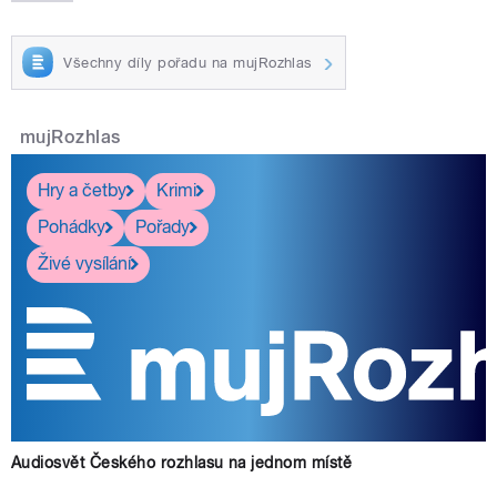
Všechny díly pořadu na mujRozhlas
mujRozhlas
Hry a četby
Krimi
Pohádky
Pořady
Živé vysílání
Audiosvět Českého rozhlasu na jednom místě