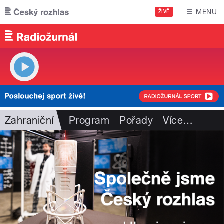
Přejít k hlavnímu obsahu
MENU
ŽIVĚ
Zahraniční
Program
Pořady
Více
…