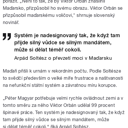
porazit. „Není to tak, že by Viktor Orbán znásilnil
Maďarsko, přizpůsobil ho svému obrazu. Viktor Orbán se
přizpůsobil maďarskému voličovi," shrnuje slovenský
novinář.
Systém je nadesignovaný tak, že když tam
přijde silný vůdce se silným mandátem,
může si dělat téměř cokoli.
Arpád Soltész o převzetí moci v Maďarsku
Maďaři přišli k urnám v rekordním počtu. Podle Soltésze
to svědčí především o velké míře frustrace a naštvanosti
na nefunkční státní systém a závratnou míru korupce.
„Péter Magyar potřebuje velmi rychle ovládnout zemi a v
tomto směru za něho Viktor Orbán udělal 99 procent
špinavé práce. Ten systém je nadesignovaný tak, že když
tam přijde silný vůdce se silným mandátem, může
si dělat téměř cokoli,“ říká Arpád Soltész.