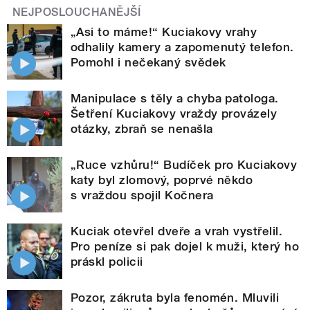
NEJPOSLOUCHANĚJŠÍ
„Asi to máme!“ Kuciakovy vrahy
odhalily kamery a zapomenutý telefon.
Pomohl i nečekaný svědek
Manipulace s těly a chyba patologa.
Šetření Kuciakovy vraždy provázely
otázky, zbraň se nenašla
„Ruce vzhůru!“ Budíček pro Kuciakovy
katy byl zlomový, poprvé někdo
s vraždou spojil Kočnera
Kuciak otevřel dveře a vrah vystřelil.
Pro peníze si pak dojel k muži, který ho
práskl policii
Pozor, zákruta byla fenomén. Mluvili