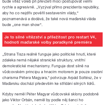
bude vítěz voleb při převzetí moci postupovat velmi
rychle a agresivně. „V
yzýval přímo prezidenta republiky,
aby ho co nejdřív pověřil sestavením vlády,“
poznamenává a dodává, že také nová maďarská vláda
bude „one man show“.
Je to silné vítězství a příležitost pro restart V4,
hodnotí maďarské volby poradkyně premiéra
„Strana Tisza reálně funguje jako politické hnutí, které
zdaleka nemá nějaké stranické struktury, vnitřní
demokratické mechanismy. Funguje dost silně na
vůdcovském principu a hnacím motorem je pouze osobní
charisma Pétera Magyara,“ potvrzuje Arpád Soltész, že v
Maďarsku dochází především ke střídání silných lídrů.
Kdyby neměl Péter Magyar vůdcovské sklony podobně
jako Viktor Orbán, neměl by podle něj šanci ho