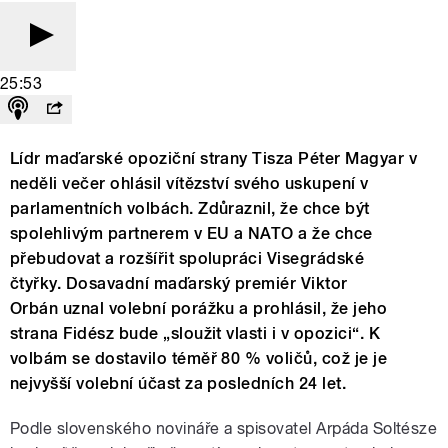
25:53
Lídr maďarské opoziční strany Tisza Péter Magyar v
neděli večer ohlásil vítězství svého uskupení v
parlamentních volbách. Zdůraznil, že chce být
spolehlivým partnerem v EU a NATO a že chce
přebudovat a rozšířit spolupráci Visegrádské
čtyřky. Dosavadní maďarský premiér Viktor
Orbán uznal volební porážku a prohlásil, že jeho
strana Fidész bude „sloužit vlasti i v opozici“. K
volbám se dostavilo téměř 80 % voličů, což je je
nejvyšší volební účast za posledních 24 let.
Podle slovenského novináře a spisovatel Arpáda Soltésze