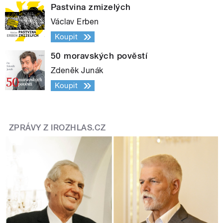
Pastvina zmizelých
Václav Erben
Koupit
50 moravských pověstí
Zdeněk Junák
Koupit
ZPRÁVY Z IROZHLAS.CZ