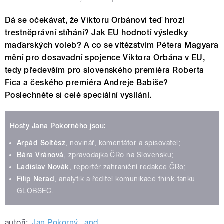
Dá se očekávat, že Viktoru Orbánovi teď hrozí
trestněprávní stíhání?
Jak EU hodnotí výsledky
maďarských voleb? A c
o se vítězstvím Pétera Magyara
mění pro dosavadní spojence Viktora Orbána v EU,
tedy především pro slovenského premiéra Roberta
Fica a českého premiéra Andreje Babiše?
Poslechněte si celé speciální vysílání.
Hosty Jana Pokorného jsou:
Arpád Soltész
, novinář, komentátor a spisovatel;
Bára Vránová
, zpravodajka ČRo na Slovensku;
Ladislav Novák
, reportér zahraniční redakce ČRo;
Filip Nerad
, analytik a ředitel komunikace think-tanku
GLOBSEC.
autoři:
Jan Pokorný
,
and