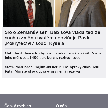
Šlo o Zemanův sen, Babišova vláda teď ze
snah o změnu systému obviňuje Pavla.
‚Pokrytectví,‘ soudí Kysela
Měl zdědit dům u Prahy, ale notářka nenašla závěť. Místo
toho měl dostat 600 tisíc korun, rozhodl soud
Státní fond nedá krajům ani korunu na opravy silnic, řekl
Půta. Ministerstvo dopravy prý nemá rezervu
Český rozhlas
O nás