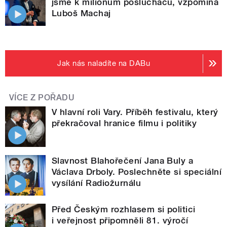
jsme k milionům posluchačů, vzpomíná
Luboš Machaj
Jak nás naladíte na DABu
VÍCE Z POŘADU
V hlavní roli Vary. Příběh festivalu, který
překračoval hranice filmu i politiky
Slavnost Blahořečení Jana Buly a
Václava Drboly. Poslechněte si speciální
vysílání Radiožurnálu
Před Českým rozhlasem si politici
i veřejnost připomněli 81. výročí