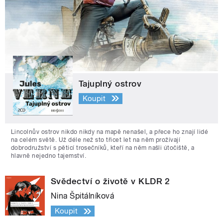
Tajuplný ostrov
Koupit
Lincolnův ostrov nikdo nikdy na mapě nenašel, a přece ho znají lidé
na celém světě. Už déle než sto třicet let na něm prožívají
dobrodružství s pěticí trosečníků, kteří na něm našli útočiště, a
hlavně nejedno tajemství.
Svědectví o životě v KLDR 2
Nina Špitálníková
Koupit