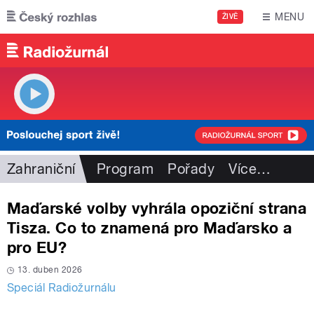
Přejít k hlavnímu obsahu
MENU
ŽIVĚ
Zahraniční
Program
Pořady
Více
…
Maďarské volby vyhrála opoziční strana
Tisza. Co to znamená pro Maďarsko a
pro EU?
13. duben 2026
Speciál Radiožurnálu