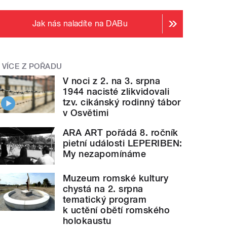
Jak nás naladíte na DABu
VÍCE Z POŘADU
V noci z 2. na 3. srpna
1944 nacisté zlikvidovali
tzv. cikánský rodinný tábor
v Osvětimi
ARA ART pořádá 8. ročník
pietní události LEPERIBEN:
My nezapomínáme
Muzeum romské kultury
chystá na 2. srpna
tematický program
k uctění obětí romského
holokaustu