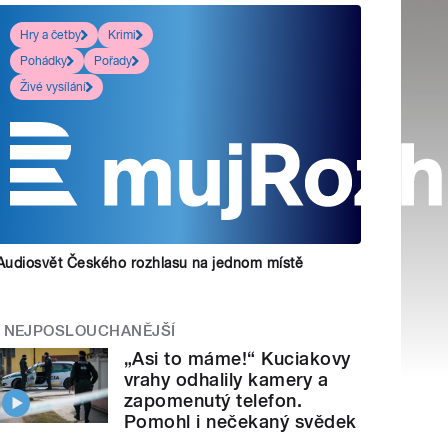
Hry a četby
Krimi
Pohádky
Pořady
Živé vysílání
Audiosvět Českého rozhlasu na jednom místě
NEJPOSLOUCHANĚJŠÍ
„Asi to máme!“ Kuciakovy
vrahy odhalily kamery a
zapomenutý telefon.
Pomohl i nečekaný svědek