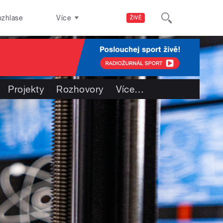
ozhlase
Více
ŽIVĚ
Projekty
Rozhovory
Více
…