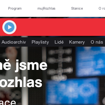
Program
mujRozhlas
Stanice
O r
Audioarchiv
Playlisty
Lidé
Kamery
O nás