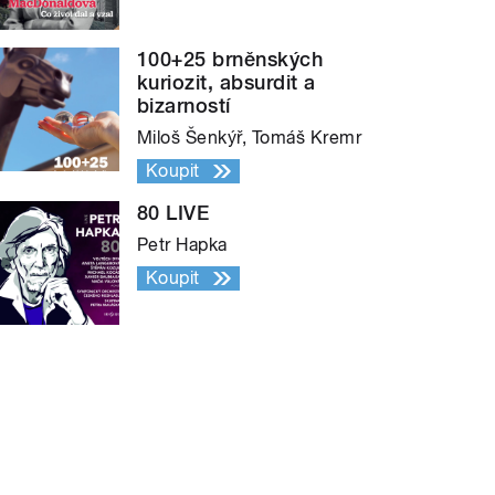
100+25 brněnských
kuriozit, absurdit a
bizarností
Miloš Šenkýř, Tomáš Kremr
Koupit
80 LIVE
Petr Hapka
Koupit