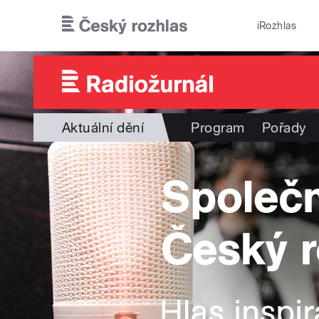
Přejít k hlavnímu obsahu
iRozhlas
Aktuální dění
Program
Pořady