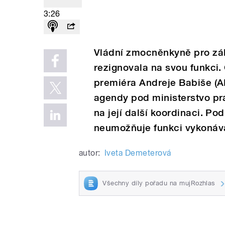
3:26
Vládní zmocněnkyně pro zál
rezignovala na svou funkci
premiéra Andreje Babiše (
agendy pod ministerstvo prá
na její další koordinaci. Po
neumožňuje funkci vykonáva
autor:
Iveta Demeterová
Všechny díly pořadu na mujRozhlas