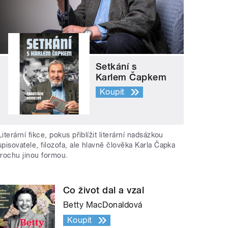
Setkání s
Karlem Čapkem
Koupit
Literární fikce, pokus přiblížit literární nadsázkou
spisovatele, filozofa, ale hlavně člověka Karla Čapka
trochu jinou formou.
Co život dal a vzal
Betty MacDonaldová
Koupit