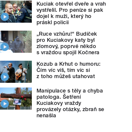
Kuciak otevřel dveře a vrah
vystřelil. Pro peníze si pak
dojel k muži, který ho
práskl policii
„Ruce vzhůru!“ Budíček
pro Kuciakovy katy byl
zlomový, poprvé někdo
s vraždou spojil Kočnera
Kozub a Krhut o humoru:
Čím víc víš, tím víc si
z toho můžeš utahovat
Manipulace s těly a chyba
patologa. Šetření
Kuciakovy vraždy
provázely otázky, zbraň se
nenašla