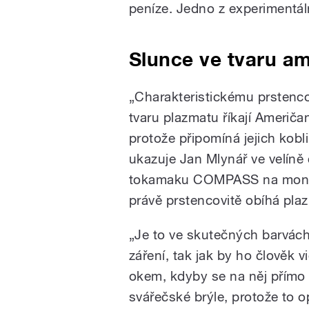
peníze. Jedno z experimentáln
Slunce ve tvaru am
„
Charakteristickému prsten
tvaru plazmatu říkají Američa
protože připomíná jejich kobli
ukazuje Jan Mlynář ve velíně
tokamaku COMPASS na monit
právě prstencovitě obíhá pla
„
Je to ve skutečných barvách
záření, tak jak by ho člověk v
okem, kdyby se na něj přímo 
svářečské brýle, protože to o