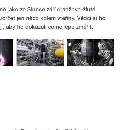
ě jako ze Slunce září oranžovo-žluté
držet jen něco kolem vteřiny. Vědci si ho
, aby ho dokázali co nejlépe změřit.