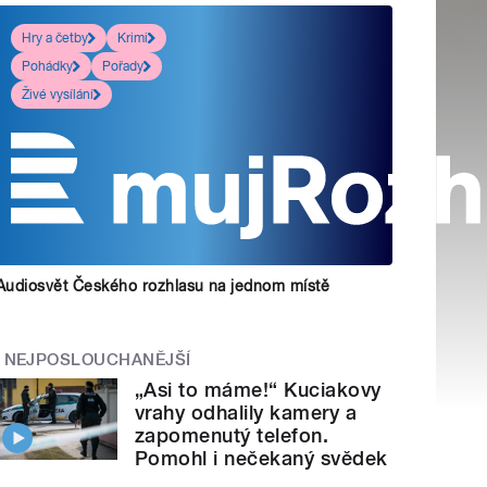
Hry a četby
Krimi
Pohádky
Pořady
Živé vysílání
Audiosvět Českého rozhlasu na jednom místě
NEJPOSLOUCHANĚJŠÍ
„Asi to máme!“ Kuciakovy
vrahy odhalily kamery a
zapomenutý telefon.
Pomohl i nečekaný svědek