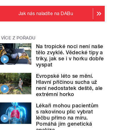
Jak nás naladíte na DABu
VÍCE Z POŘADU
Na tropické noci není naše
tělo zvyklé. Vědecké tipy a
triky, jak se i v horku dobře
vyspat
Evropské léto se mění.
Hlavní příčinou sucha už
není nedostatek deště, ale
extrémní horko
Lékaři mohou pacientům
s rakovinou plic vybrat
léčbu přímo na míru.
Pomáhá jim genetická
analýza