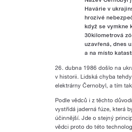
Havárie v ukrajin
hrozivé nebezpeč
když se vymkne k
30kilometrová zó
uzavřená, dnes už
a na místo katast
26. dubna 1986 došlo na ukra
v historii. Lidská chyba tehd
elektrárny Černobyl, a tím také
Podle vědců i z těchto důvod
vystřídá jaderná fúze, která 
účinnější. Jde o stejný princ
vědci proto do této technolog