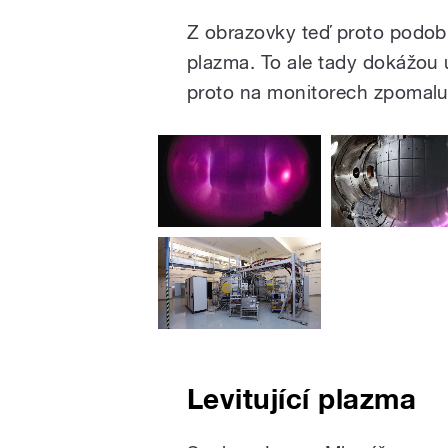
Z obrazovky teď proto podobn
plazma. To ale tady dokážou u
proto na monitorech zpomalují
Levitující plazma