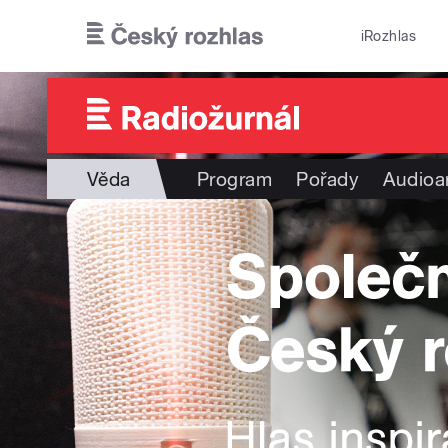
Přejít k hlavnímu obsahu
iRozhlas
Věda
Program
Pořady
Audioa