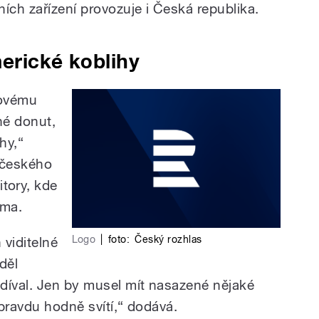
ích zařízení provozuje i Česká republika.
erické koblihy
covému
né donut,
hy,“
 českého
ory, kde
zma.
Logo
|
foto:
Český rozhlas
 viditelné
iděl
díval. Jen by musel mít nasazené nějaké
pravdu hodně svítí,“ dodává.