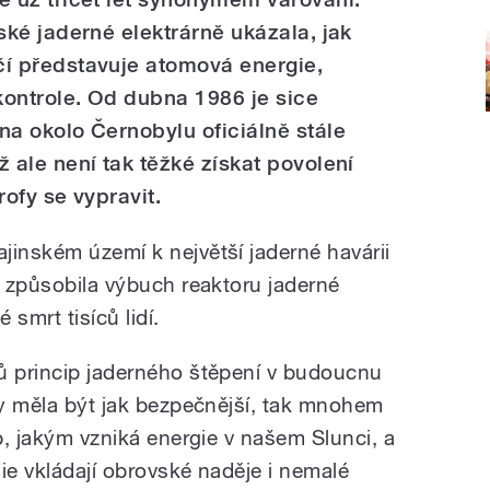
ské jaderné elektrárně ukázala, jak
í představuje atomová energie,
ontrole. Od dubna 1986 je sice
na okolo Černobylu oficiálně stále
 ale není tak těžké získat povolení
rofy se vypravit.
jinském území k největší jaderné havárii
y způsobila výbuch reaktoru jaderné
 smrt tisíců lidí.
ů princip jaderného štěpení v budoucnu
by měla být jak bezpečnější, tak mnohem
ip, jakým vzniká energie v našem Slunci, a
ie vkládají obrovské naděje i nemalé