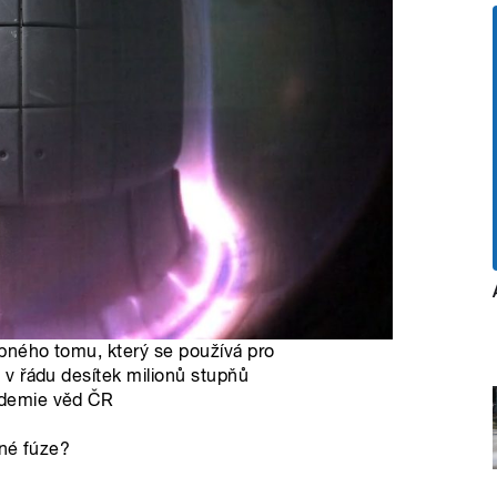
dobného tomu, který se používá pro
y v řádu desítek milionů stupňů
kademie věd ČR
rné fúze?