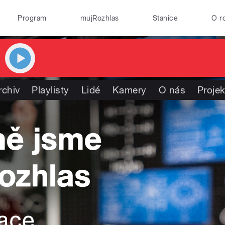
Program
mujRozhlas
Stanice
O r
rchiv
Playlisty
Lidé
Kamery
O nás
Projek