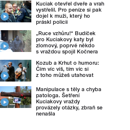
Kuciak otevřel dveře a vrah
vystřelil. Pro peníze si pak
dojel k muži, který ho
práskl policii
„Ruce vzhůru!“ Budíček
pro Kuciakovy katy byl
zlomový, poprvé někdo
s vraždou spojil Kočnera
Kozub a Krhut o humoru:
Čím víc víš, tím víc si
z toho můžeš utahovat
Manipulace s těly a chyba
patologa. Šetření
Kuciakovy vraždy
provázely otázky, zbraň se
nenašla