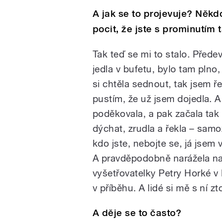
A jak se to projevuje? Někd
pocit, že jste s prominutím
Tak teď se mi to stalo. Přede
jedla v bufetu, bylo tam plno,
si chtěla sednout, tak jsem řek
pustím, že už jsem dojedla. 
poděkovala, a pak začala tak
dýchat, zrudla a řekla – samo
kdo jste, nebojte se, já jsem 
A pravděpodobně narážela n
vyšetřovatelky Petry Horké v 
v příběhu. A lidé si mě s ní zt
A děje se to často?