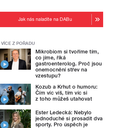
Jak nás naladíte na DABu
VÍCE Z POŘADU
Mikrobiom si tvoříme tím,
co jíme, říká
gastroenterolog. Proč jsou
onemocnění střev na
vzestupu?
Kozub a Krhut o humoru:
Čím víc víš, tím víc si
z toho můžeš utahovat
Ester Ledecká: Nebylo
jednoduché si prosadit dva
sporty. Pro úspěch je