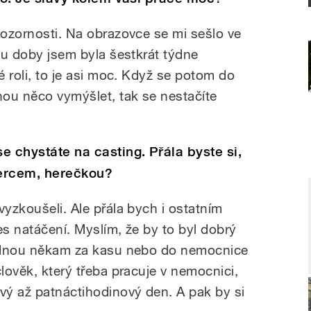
pozornosti. Na obrazovce se mi sešlo ve
dnu doby jsem byla šestkrát týdne
é roli, to je asi moc. Když se potom do
nou něco vymýšlet, tak se nestačíte
e chystáte na casting. Přála byste si,
hercem, herečkou?
vyzkoušeli. Ale přála bych i ostatním
es natáčení. Myslím, že by to byl dobrý
 sednou někam za kasu nebo do nemocnice
člověk, který třeba pracuje v nemocnici,
ový až patnáctihodinový den. A pak by si