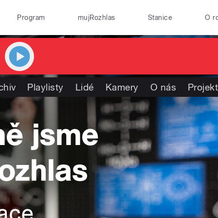
Program
mujRozhlas
Stanice
O r
chiv
Playlisty
Lidé
Kamery
O nás
Projek