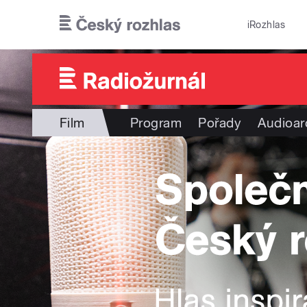
Přejít k hlavnímu obsahu
iRozhlas
Film
Program
Pořady
Audioar