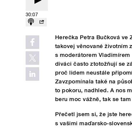
30:07
Herečka Petra Bučková ve Zl
takovej věnované životním 
s moderátorem Vladimírem Kr
diváci často ztotožňují se z
proč lidem neustále připomí
Zavzpomínala také na působ
to pokoru, nadhled. A nos m
beru moc vážně, tak se tam r
Přečetl jsem si, že jste her
s vašimi maďarsko-slovens