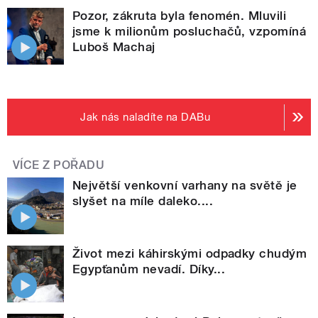
Pozor, zákruta byla fenomén. Mluvili
jsme k milionům posluchačů, vzpomíná
Luboš Machaj
Jak nás naladíte na DABu
VÍCE Z POŘADU
Největší venkovní varhany na světě je
slyšet na míle daleko....
Život mezi káhirskými odpadky chudým
Egypťanům nevadí. Díky...