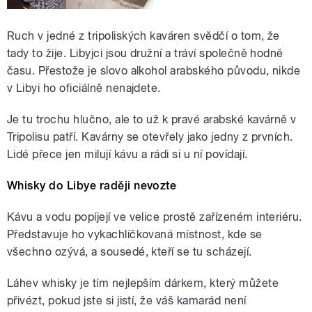
Ruch v jedné z tripoliských kaváren svědčí o tom, že
tady to žije. Libyjci jsou družní a tráví společně hodně
času. Přestože je slovo alkohol arabského původu, nikde
v Libyi ho oficiálně nenajdete.
Je tu trochu hlučno, ale to už k pravé arabské kavárně v
Tripolisu patří. Kavárny se otevřely jako jedny z prvních.
Lidé přece jen milují kávu a rádi si u ní povídají.
Whisky do Libye raději nevozte
Kávu a vodu popíjejí ve velice prostě zařízeném interiéru.
Představuje ho vykachlíčkovaná místnost, kde se
všechno ozývá, a sousedé, kteří se tu scházejí.
Láhev whisky je tím nejlepším dárkem, který můžete
přivézt, pokud jste si jistí, že váš kamarád není