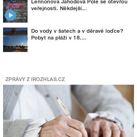
Lennonova Jahodová Pole se otevřou
veřejnosti. Někdejší...
Do vody v šatech a v děravé loďce?
Pobyt na pláži v 18....
ZPRÁVY Z IROZHLAS.CZ