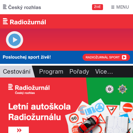
Přejít k hlavnímu obsahu
MENU
ŽIVĚ
Cestování
Program
Pořady
Více
…