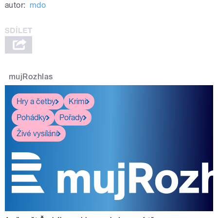
autor:
mdo
mujRozhlas
Hry a četby
Krimi
Pohádky
Pořady
Živé vysílání