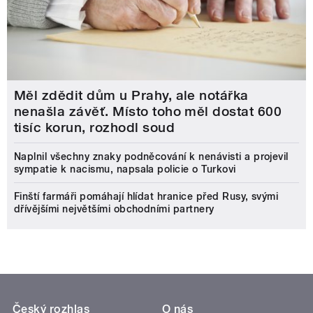
Měl zdědit dům u Prahy, ale notářka
nenašla závěť. Místo toho měl dostat 600
tisíc korun, rozhodl soud
Naplnil všechny znaky podněcování k nenávisti a projevil
sympatie k nacismu, napsala policie o Turkovi
Finští farmáři pomáhají hlídat hranice před Rusy, svými
dřívějšími největšími obchodními partnery
Český rozhlas
O nás