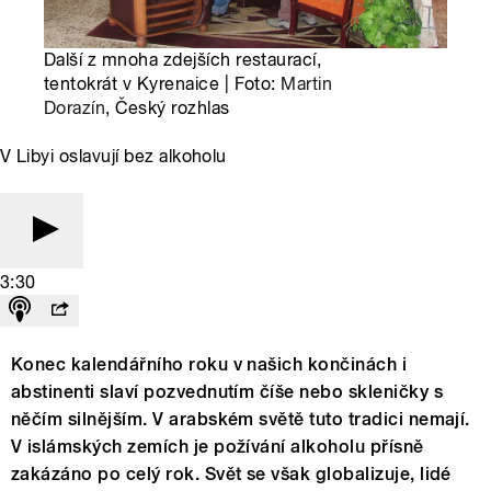
Další z mnoha zdejších restaurací,
tentokrát v Kyrenaice | Foto:
Martin
Dorazín
, Český rozhlas
V Libyi oslavují bez alkoholu
3:30
Konec kalendářního roku v našich končinách i
abstinenti slaví pozvednutím číše nebo skleničky s
něčím silnějším. V arabském světě tuto tradici nemají.
V islámských zemích je požívání alkoholu přísně
zakázáno po celý rok. Svět se však globalizuje, lidé