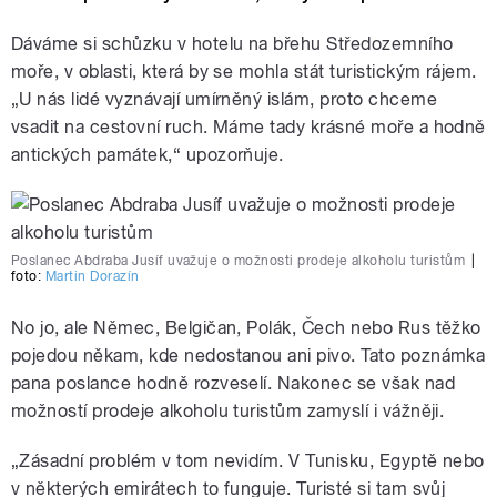
Dáváme si schůzku v hotelu na břehu Středozemního
moře, v oblasti, která by se mohla stát turistickým rájem.
„U nás lidé vyznávají umírněný islám, proto chceme
vsadit na cestovní ruch. Máme tady krásné moře a hodně
antických památek,“ upozorňuje.
Poslanec Abdraba Jusíf uvažuje o možnosti prodeje alkoholu turistům
|
foto:
Martin Dorazín
No jo, ale Němec, Belgičan, Polák, Čech nebo Rus těžko
pojedou někam, kde nedostanou ani pivo. Tato poznámka
pana poslance hodně rozveselí. Nakonec se však nad
možností prodeje alkoholu turistům zamyslí i vážněji.
„Zásadní problém v tom nevidím. V Tunisku, Egyptě nebo
v některých emirátech to funguje. Turisté si tam svůj