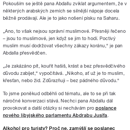
Pokouším se ještě pana Abdallu zviklat argumentem, že v
některých arabských zemích se silnější nápoje docela
běžně prodávají. Ale je to jako nošení písku na Saharu.
„Ano, to však nejsou správní muslimové. Přesněji řečeno
– jsou to muslimové, jen když se jim to hodí. Poctivý
muslim musí dodržovat všechny zákazy koránu,“ je pan
Abdalla přesvědčen.
„Je zakázáno pít, kouřit hašiš, krást a bez přesvědčivého
důvodu zabíjet,“ vypočítává. „Nikoho, ať už je to muslim,
křesťan, nebo žid. Zdůrazňuji – bez pádného důvodu.“
To jsme poněkud odběhli od tématu, ale to se při tak
náročné konverzaci stává. Nechci pana Abdallu dál
provokovat a další otázky si nechávám pro
poslance
nového libyjského parlamentu Abdrabu Jusífa
.
Alkohol pro turisty? Proč ne, zamýšlí se poslanec