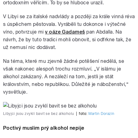
ortodoxním věřícím. To by se hluboce urazil.
V Libyi se za italské nadvlády a později za krále vinná réva
s úspěchem pěstovala. Vyráběli tu dokonce i výtečné
víno, potvrzuje mi
v oáze Gadameš
pan Abdalla. Na
návrh, že by tuto tradici mohli obnovit, si odfrkne tak, že
už nemusí nic dodávat.
Na téma, které mu zjevně žádné potěšení nedělá, se
však nakonec alespoň trochu rozmluví. „V islámu je
alkohol zakázaný. A nezáleží na tom, jestli je stát
královstvím, nebo republikou. Důležité je náboženství,“
vysvětluje.
Libyjci jsou zvyklí bavit se bez alkoholu
|
foto:
Martin Dorazín
Poctivý muslim prý alkohol nepije