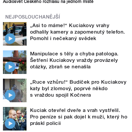
Audiosvět Českého rozhlasu na jednom místě
NEJPOSLOUCHANĚJŠÍ
„Asi to máme!“ Kuciakovy vrahy
odhalily kamery a zapomenutý telefon.
Pomohl i nečekaný svědek
Manipulace s těly a chyba patologa.
Šetření Kuciakovy vraždy provázely
otázky, zbraň se nenašla
„Ruce vzhůru!“ Budíček pro Kuciakovy
katy byl zlomový, poprvé někdo
s vraždou spojil Kočnera
Kuciak otevřel dveře a vrah vystřelil.
Pro peníze si pak dojel k muži, který ho
práskl policii