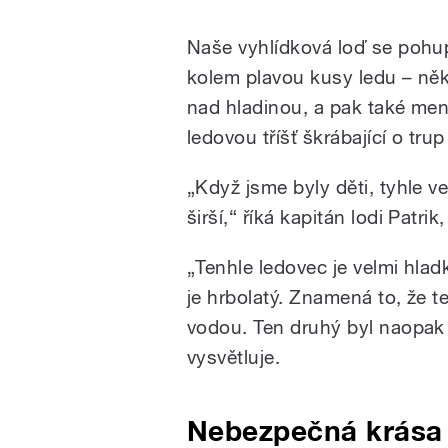
Naše vyhlídková loď se pohu
kolem plavou kusy ledu – něk
nad hladinou, a pak také menš
ledovou tříšť škrábající o trup 
„Když jsme byly děti, tyhle ve
širší,“ říká kapitán lodi Patri
„Tenhle ledovec je velmi hladk
je hrbolatý. Znamená to, že t
vodou. Ten druhý byl naopak
vysvětluje.
Nebezpečná krása