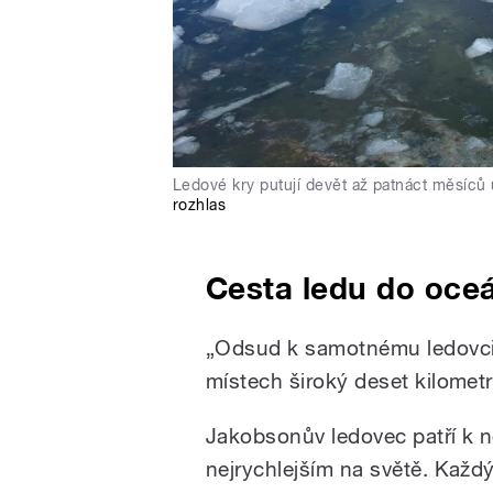
Ledové kry putují devět až patnáct měsíců ús
rozhlas
Cesta ledu do oce
„Odsud k samotnému ledovci j
místech široký deset kilometr
Jakobsonův ledovec patří k n
nejrychlejším na světě. Každ