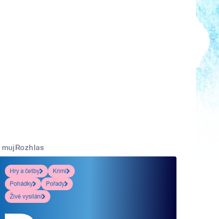
mujRozhlas
Hry a četby
Krimi
Pohádky
Pořady
Živé vysílání