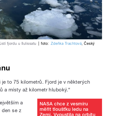
tí fjordu u Ilulissatu
|
foto:
Zdeňka Trachtová
,
Český
ánu
e to 75 kilometrů. Fjord je v některých
ů a místy až kilometr hluboký.“
ejvětším a
NASA chce z vesmíru
měřit tloušťku ledu na
ý den se z
Zemi. Vypustila na orbitu