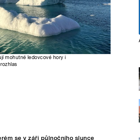
jí mohutné ledovcové hory i
 rozhlas
terém se v záři půlnočního slunce