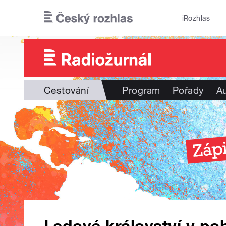
Přejít k hlavnímu obsahu
iRozhlas
Cestování
Program
Pořady
Au