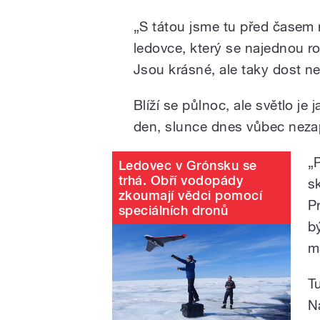
„S tátou jsme tu před časem r
ledovce, který se najednou ro
Jsou krásné, ale taky dost n
Blíží se půlnoc, ale světlo je
den, slunce dnes vůbec neza
„
Ledovec v Grónsku se
trhá. Obří vodopády
s
zkoumají vědci pomocí
P
speciálních dronů
b
m
T
N