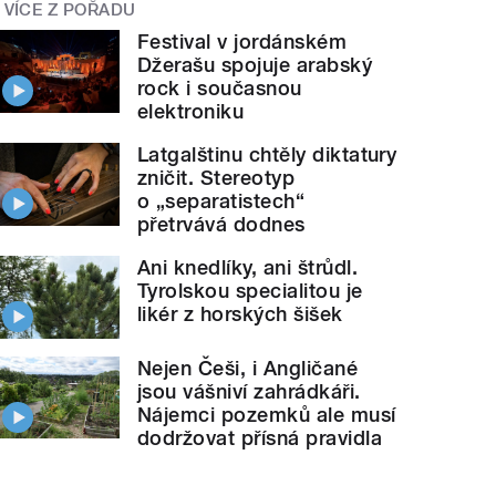
VÍCE Z POŘADU
Festival v jordánském
Džerašu spojuje arabský
rock i současnou
elektroniku
Latgalštinu chtěly diktatury
zničit. Stereotyp
o „separatistech“
přetrvává dodnes
Ani knedlíky, ani štrůdl.
Tyrolskou specialitou je
likér z horských šišek
Nejen Češi, i Angličané
jsou vášniví zahrádkáři.
Nájemci pozemků ale musí
dodržovat přísná pravidla