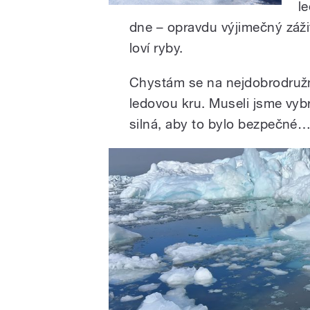
l
dne – opravdu výjimečný zážit
loví ryby.
Chystám se na nejdobrodružně
ledovou kru. Museli jsme vybr
silná, aby to bylo bezpečné… 