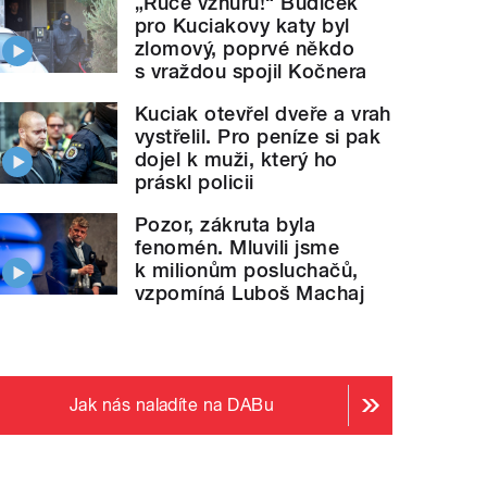
„Ruce vzhůru!“ Budíček
pro Kuciakovy katy byl
zlomový, poprvé někdo
s vraždou spojil Kočnera
Kuciak otevřel dveře a vrah
vystřelil. Pro peníze si pak
dojel k muži, který ho
práskl policii
Pozor, zákruta byla
fenomén. Mluvili jsme
k milionům posluchačů,
vzpomíná Luboš Machaj
Jak nás naladíte na DABu