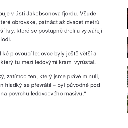
puje v ústí Jakobsonova fjordu. Všude
teré obrovské, patnáct až dvacet metrů
í kry, které se postupně drolí a vytvářejí
lodi.
liké plovoucí ledovce byly ještě větší a
k, který tu mezi ledovými krami vyrůstal.
ý, zatímco ten, který jsme právě minuli,
en hladký se převrátil – byl původně pod
 na povrchu ledovcového masivu,“