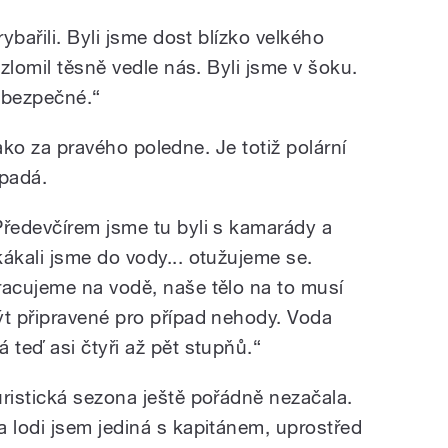
ybařili. Byli jsme dost blízko velkého
zlomil těsně vedle nás. Byli jsme v šoku.
ebezpečné.“
 jako za pravého poledne. Je totiž polární
padá.
Předevčírem jsme tu byli s kamarády a
kákali jsme do vody... otužujeme se.
racujeme na vodě, naše tělo na to musí
ýt připravené pro případ nehody. Voda
á teď asi čtyři až pět stupňů.“
uristická sezona ještě pořádně nezačala.
a lodi jsem jediná s kapitánem, uprostřed