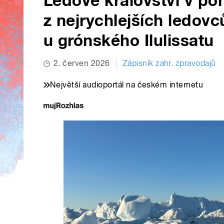
Ledové království v po
z nejrychlejších ledovců
u grónského Ilulissatu
2. červen 2026
Zápisník zahr. zpravodajů
Největší audioportál na českém internetu