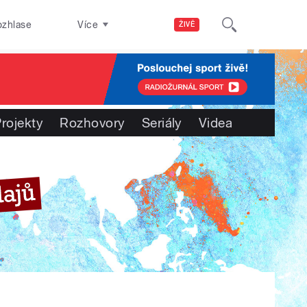
ozhlase
Více
ŽIVĚ
rojekty
Rozhovory
Seriály
Videa