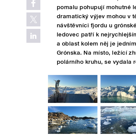
pomalu pohupují mohutné le
dramatický výjev mohou v t
návštěvníci fjordu u grónsk
ledovec patří k nejrychlejš
a oblast kolem něj je jedním
Grónska. Na místo, ležící z
polárního kruhu, se vydala