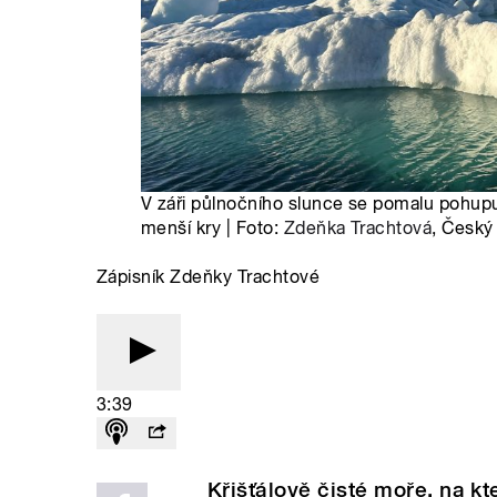
V záři půlnočního slunce se pomalu pohupu
menší kry | Foto:
Zdeňka Trachtová
, Český
Zápisník Zdeňky Trachtové
3:39
Křišťálově čisté moře, na k