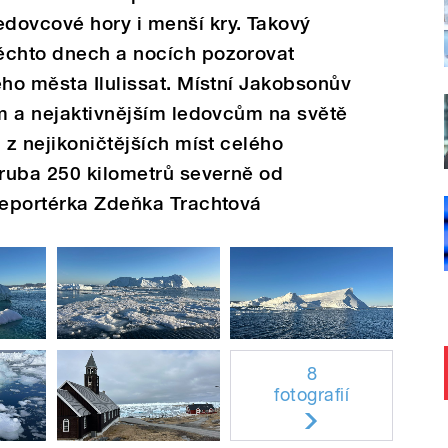
dovcové hory i menší kry. Takový
ěchto dnech a nocích pozorovat
ého města Ilulissat. Místní Jakobsonův
ím a nejaktivnějším ledovcům na světě
 z nejikoničtějších míst celého
hruba 250 kilometrů severně od
 reportérka Zdeňka Trachtová
8
fotografií