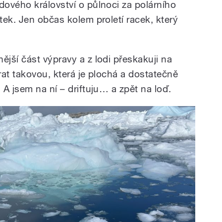
edového království o půlnoci za polárního
ek. Jen občas kolem proletí racek, který
jší část výpravy a z lodi přeskakuji na
at takovou, která je plochá a dostatečně
A jsem na ní – driftuju… a zpět na loď.