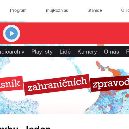
Program
mujRozhlas
Stanice
O r
dioarchiv
Playlisty
Lidé
Kamery
O nás
P