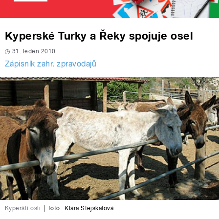
Kyperské Turky a Řeky spojuje osel
31. leden 2010
Zápisník zahr. zpravodajů
Kyperští osli
|
foto:
Klára Stejskalová