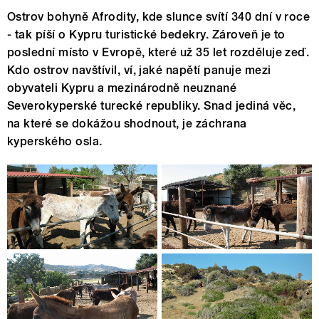
Ostrov bohyně Afrodity, kde slunce svítí 340 dní v roce
- tak píší o Kypru turistické bedekry. Zároveň je to
poslední místo v Evropě, které už 35 let rozděluje zeď.
Kdo ostrov navštívil, ví, jaké napětí panuje mezi
obyvateli Kypru a mezinárodně neuznané
Severokyperské turecké republiky. Snad jediná věc,
na které se dokážou shodnout, je záchrana
kyperského osla.