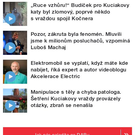
„Ruce vzhůru!“ Budíček pro Kuciakovy
katy byl zlomový, poprvé někdo
s vraždou spojil Kočnera
Pozor, zákruta byla fenomén. Mluvili
jsme k milionům posluchačů, vzpomíná
Luboš Machaj
Elektromobil se vyplatí, když máte kde
nabíjet, říká expert a autor videoblogu
Akcelerace Electric
Manipulace s těly a chyba patologa.
Šetření Kuciakovy vraždy provázely
otázky, zbraň se nenašla