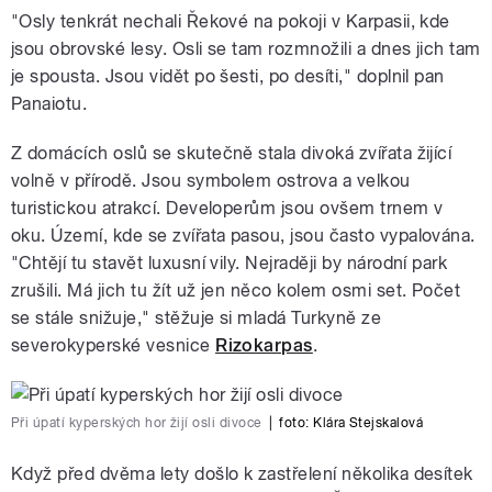
"Osly tenkrát nechali Řekové na pokoji v Karpasii, kde
jsou obrovské lesy. Osli se tam rozmnožili a dnes jich tam
je spousta. Jsou vidět po šesti, po desíti," doplnil pan
Panaiotu.
Z domácích oslů se skutečně stala divoká zvířata žijící
volně v přírodě. Jsou symbolem ostrova a velkou
turistickou atrakcí. Developerům jsou ovšem trnem v
oku. Území, kde se zvířata pasou, jsou často vypalována.
"Chtějí tu stavět luxusní vily. Nejraději by národní park
zrušili. Má jich tu žít už jen něco kolem osmi set. Počet
se stále snižuje," stěžuje si mladá Turkyně ze
severokyperské vesnice
Rizokarpas
.
Při úpatí kyperských hor žijí osli divoce
|
foto:
Klára Stejskalová
Když před dvěma lety došlo k zastřelení několika desítek