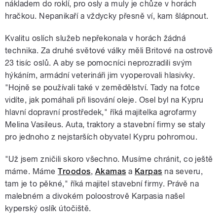
nákladem do roklí, pro osly a muly je chůze v horách
hračkou. Nepanikaří a vždycky přesně ví, kam šlápnout.
Kvalitu oslích služeb nepřekonala v horách žádná
technika. Za druhé světové války měli Britové na ostrově
23 tisíc oslů. A aby se pomocníci neprozradili svým
hýkáním, armádní veterináři jim vyoperovali hlasivky.
"Hojně se používali také v zemědělství. Tady na fotce
vidíte, jak pomáhali při lisování oleje. Osel byl na Kypru
hlavní dopravní prostředek," říká majitelka agrofarmy
Melina Vasileus. Auta, traktory a stavební firmy se staly
pro jednoho z nejstarších obyvatel Kypru pohromou.
"Už jsem zničili skoro všechno. Musíme chránit, co ještě
máme. Máme
Troodos
,
Akamas
a
Karpas
na severu,
tam je to pěkné," říká majitel stavební firmy. Právě na
malebném a divokém poloostrově Karpasia našel
kyperský oslík útočiště.