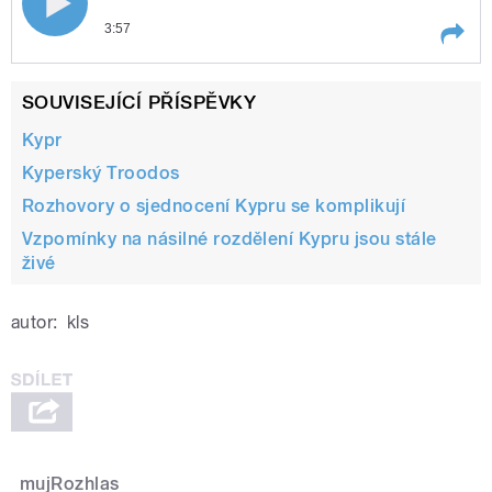
3:57
Play /
osel
Kyperské Turky a Řeky spojuje
SOUVISEJÍCÍ PŘÍSPĚVKY
Kypr
Kyperský Troodos
Rozhovory o sjednocení Kypru se komplikují
Vzpomínky na násilné rozdělení Kypru jsou stále
živé
pause
autor:
kls
mujRozhlas