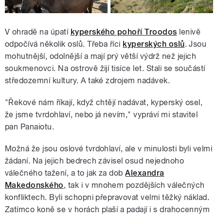
V ohradě na úpatí
kyperského pohoří Troodos
lenivě
odpočívá několik oslů. Třeba říci
kyperských oslů
. Jsou
mohutnější, odolnější a mají prý větší výdrž než jejich
soukmenovci. Na ostrově žijí tisíce let. Stali se součástí
středozemní kultury. A také zdrojem nadávek.
"Řekové nám říkají, když chtějí nadávat, kyperský osel,
že jsme tvrdohlaví, nebo já nevím," vypráví mi stavitel
pan Panaiotu.
Možná že jsou oslové tvrdohlaví, ale v minulosti byli velmi
žádaní. Na jejich bedrech závisel osud nejednoho
válečného tažení, a to jak za dob
Alexandra
Makedonského
, tak i v mnohem pozdějších válečných
konfliktech. Byli schopni přepravovat velmi těžký náklad.
Zatímco koně se v horách plaší a padají i s drahocenným