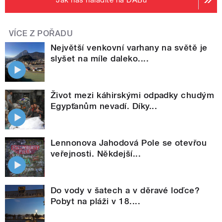
Jak nás naladíte na DABu
VÍCE Z POŘADU
Největší venkovní varhany na světě je
slyšet na míle daleko....
Život mezi káhirskými odpadky chudým
Egypťanům nevadí. Díky...
Lennonova Jahodová Pole se otevřou
veřejnosti. Někdejší...
Do vody v šatech a v děravé loďce?
Pobyt na pláži v 18....