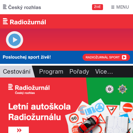
Přejít k hlavnímu obsahu
MENU
ŽIVĚ
Cestování
Program
Pořady
Více
…