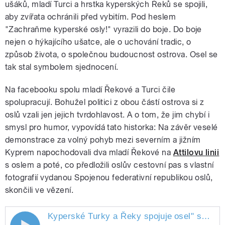
ušáků, mladí Turci a hrstka kyperských Řeků se spojili,
aby zvířata ochránili před vybitím. Pod heslem
"Zachraňme kyperské osly!" vyrazili do boje. Do boje
nejen o hýkajícího ušatce, ale o uchování tradic, o
způsob života, o společnou budoucnost ostrova. Osel se
tak stal symbolem sjednocení.
Na facebooku spolu mladí Řekové a Turci čile
spolupracují. Bohužel politici z obou částí ostrova si z
oslů vzali jen jejich tvrdohlavost. A o tom, že jim chybí i
smysl pro humor, vypovídá tato historka: Na závěr veselé
demonstrace za volný pohyb mezi severním a jižním
Kyprem napochodovali dva mladí Řekové na
Attilovu linii
s oslem a poté, co předložili oslův cestovní pas s vlastní
fotografií vydanou Spojenou federativní republikou oslů,
skončili ve vězení.
Kyperské Turky a Řeky spojuje
osel
" style="">