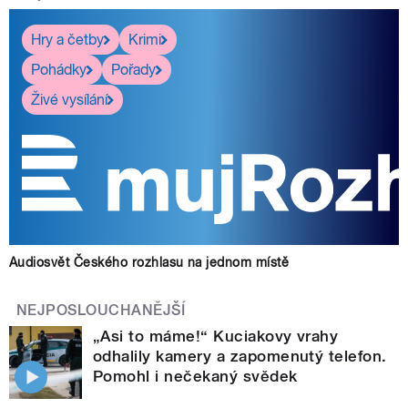
Hry a četby
Krimi
Pohádky
Pořady
Živé vysílání
Audiosvět Českého rozhlasu na jednom místě
NEJPOSLOUCHANĚJŠÍ
„Asi to máme!“ Kuciakovy vrahy
odhalily kamery a zapomenutý telefon.
Pomohl i nečekaný svědek