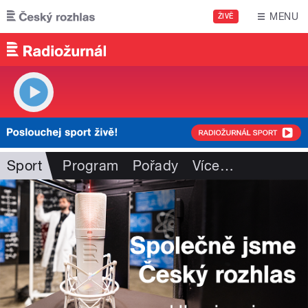
Přejít k hlavnímu obsahu
MENU
ŽIVĚ
Sport
Program
Pořady
Více
…