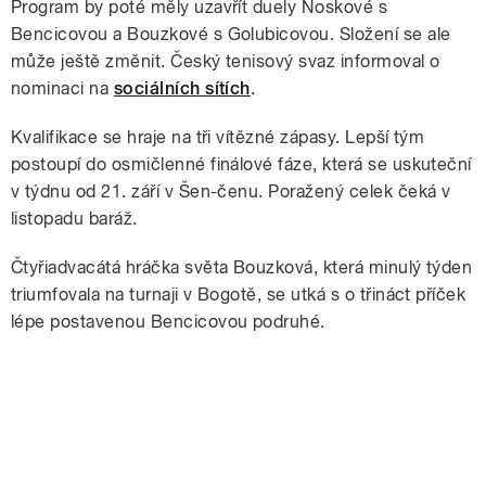
Program by poté měly uzavřít duely Noskové s
Bencicovou a Bouzkové s Golubicovou. Složení se ale
může ještě změnit. Český tenisový svaz informoval o
nominaci na
sociálních sítích
.
Kvalifikace se hraje na tři vítězné zápasy. Lepší tým
postoupí do osmičlenné finálové fáze, která se uskuteční
v týdnu od 21. září v Šen-čenu. Poražený celek čeká v
listopadu baráž.
Čtyřiadvacátá hráčka světa Bouzková, která minulý týden
triumfovala na turnaji v Bogotě, se utká s o třináct příček
lépe postavenou Bencicovou podruhé.