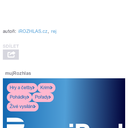
autoři:
iROZHLAS.cz
,
rej
mujRozhlas
Hry a četby
Krimi
Pohádky
Pořady
Živé vysílání