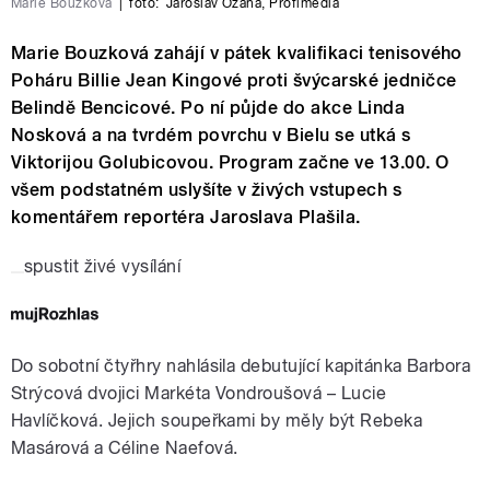
Marie Bouzková
|
foto:
Jaroslav Ožana
,
Profimedia
Marie Bouzková zahájí v pátek kvalifikaci tenisového
Poháru Billie Jean Kingové proti švýcarské jedničce
Belindě Bencicové. Po ní půjde do akce Linda
Nosková a na tvrdém povrchu v Bielu se utká s
Viktorijou Golubicovou. Program začne ve 13.00. O
všem podstatném uslyšíte v živých vstupech s
komentářem reportéra Jaroslava Plašila.
spustit živé vysílání
Do sobotní čtyřhry nahlásila debutující kapitánka Barbora
Strýcová dvojici Markéta Vondroušová – Lucie
Havlíčková. Jejich soupeřkami by měly být Rebeka
Masárová a Céline Naefová.