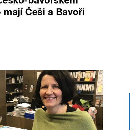
 v česko-bavorském
 mají Češi a Bavoři