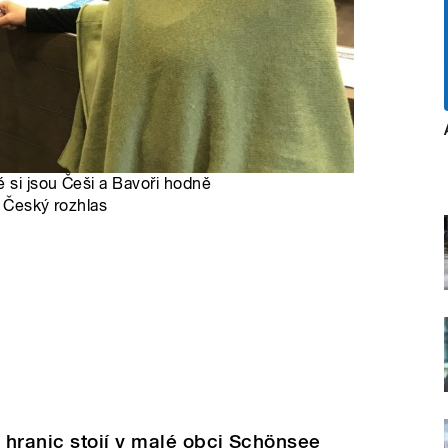
é si jsou Češi a Bavoři hodně
, Český rozhlas
 hranic stojí v malé obci Schönsee