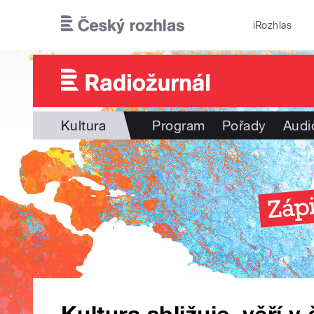
Přejít k hlavnímu obsahu
iRozhlas
Kultura
Program
Pořady
Audi