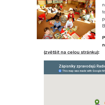
n
t
p
B
P
n
(
zvětšit na celou stránku
):