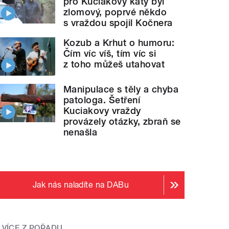
pro Kuciakovy katy byl
zlomový, poprvé někdo
s vraždou spojil Kočnera
Kozub a Krhut o humoru:
Čím víc víš, tím víc si
z toho můžeš utahovat
Manipulace s těly a chyba
patologa. Šetření
Kuciakovy vraždy
provázely otázky, zbraň se
nenašla
Jak nás naladíte na DABu
VÍCE Z POŘADU