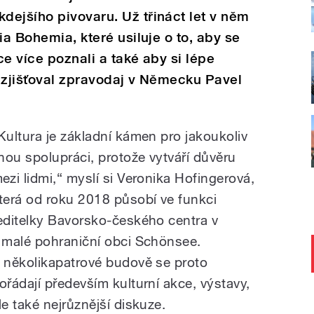
ejšího pivovaru. Už třináct let v něm
ia Bohemia, které usiluje o to, aby se
e více poznali a také aby si lépe
í, zjišťoval zpravodaj v Německu Pavel
Kultura je základní kámen pro jakoukoliv
inou spolupráci, protože vytváří důvěru
ezi lidmi,“ myslí si Veronika Hofingerová,
terá od roku 2018 působí ve funkci
editelky Bavorsko-českého centra v
 malé pohraniční obci Schönsee.
 několikapatrové budově se proto
ořádají především kulturní akce, výstavy,
le také nejrůznější diskuze.