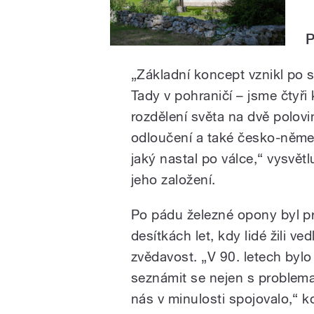
P
„Základní koncept vznikl po 
Tady v pohraničí – jsme čtyři k
rozdělení světa na dvě poloviny
odloučení a také česko-němec
jaký nastal po válce,“ vysvětl
jeho založení.
Po pádu železné opony byl prý
desítkách let, kdy lidé žili v
zvědavost. „V 90. letech bylo
seznámit se nejen s problemat
nás v minulosti spojovalo,“ k