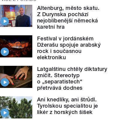
Altenburg, město skatu.
Z Durynska pochází
nejoblíbenější německá
karetní hra
Festival v jordánském
Džerašu spojuje arabský
rock i současnou
elektroniku
Latgalštinu chtěly diktatury
zničit. Stereotyp
o „separatistech“
přetrvává dodnes
Ani knedlíky, ani štrůdl.
Tyrolskou specialitou je
likér z horských šišek