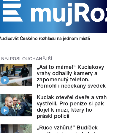
Audiosvět Českého rozhlasu na jednom místě
NEJPOSLOUCHANĚJŠÍ
„Asi to máme!“ Kuciakovy
vrahy odhalily kamery a
zapomenutý telefon.
Pomohl i nečekaný svědek
Kuciak otevřel dveře a vrah
vystřelil. Pro peníze si pak
dojel k muži, který ho
práskl policii
„Ruce vzhůru!“ Budíček