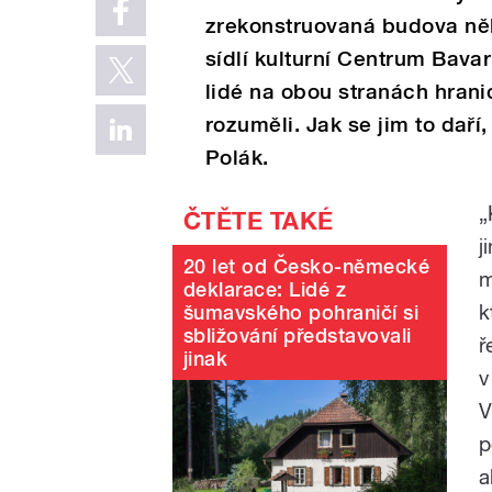
zrekonstruovaná budova někd
sídlí kulturní Centrum Bavar
lidé na obou stranách hranic
rozuměli. Jak se jim to dař
Polák.
„
j
20 let od Česko-německé
m
deklarace: Lidé z
k
šumavského pohraničí si
sbližování představovali
ř
jinak
v
V
p
a