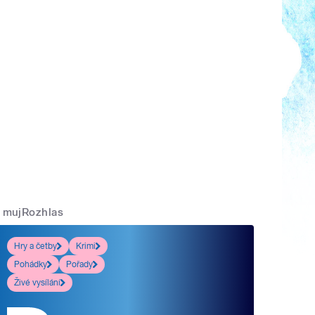
mujRozhlas
Hry a četby
Krimi
Pohádky
Pořady
Živé vysílání