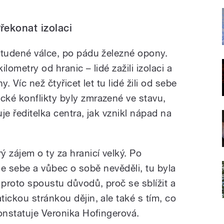
řekonat izolaci
studené válce, po pádu železné opony.
ilometry od hranic – lidé zažili izolaci a
. Víc než čtyřicet let tu lidé žili od sebe
ké konflikty byly zmrazené ve stavu,
uje ředitelka centra, jak vznikl nápad na
 zájem o ty za hranicí velký. Po
edle sebe a vůbec o sobě nevěděli, tu byla
 proto spoustu důvodů, proč se sblížit a
ickou stránkou dějin, ale také s tím, co
onstatuje Veronika Hofingerová.