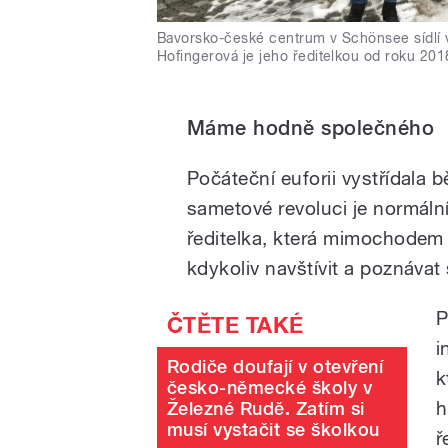
Bavorsko-české centrum v Schönsee sídlí 
Hofingerová je jeho ředitelkou od roku 201
Máme hodně společného
Počáteční euforii vystřídala 
sametové revoluci je normální
ředitelka, která mimochodem 
kdykoliv navštívit a poznávat 
P
i
Rodiče doufají v otevření
k
česko-německé školy v
h
Železné Rudě. Zatím si
musí vystačit se školkou
ř