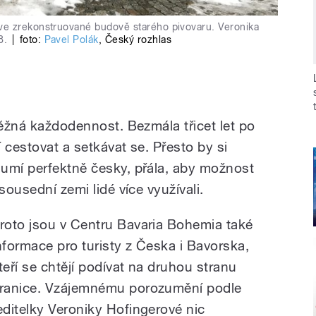
ve zrekonstruované budově starého pivovaru. Veronika
8.
|
foto:
Pavel Polák
,
Český rozhlas
běžná každodennost. Bezmála třicet let po
 cestovat a setkávat se. Přesto by si
umí perfektně česky, přála, aby možnost
sousední zemi lidé více využívali.
roto jsou v Centru Bavaria Bohemia také
nformace pro turisty z Česka i Bavorska,
teří se chtějí podívat na druhou stranu
ranice. Vzájemnému porozumění podle
editelky Veroniky Hofingerové nic