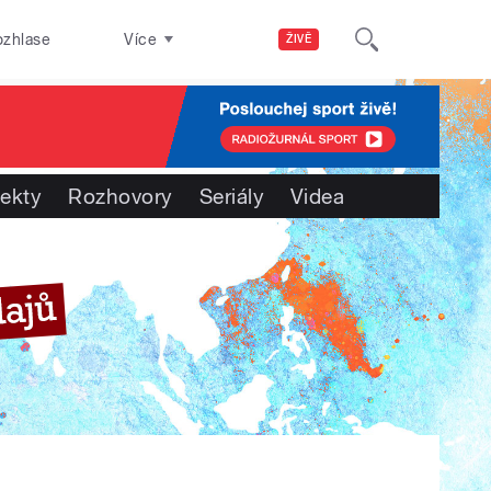
ozhlase
Více
ŽIVĚ
jekty
Rozhovory
Seriály
Videa