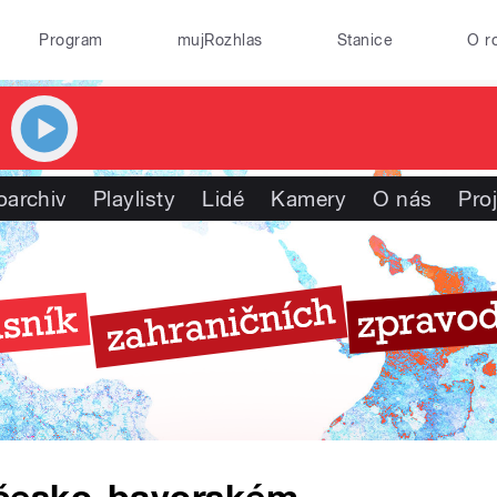
Program
mujRozhlas
Stanice
O r
oarchiv
Playlisty
Lidé
Kamery
O nás
Pro