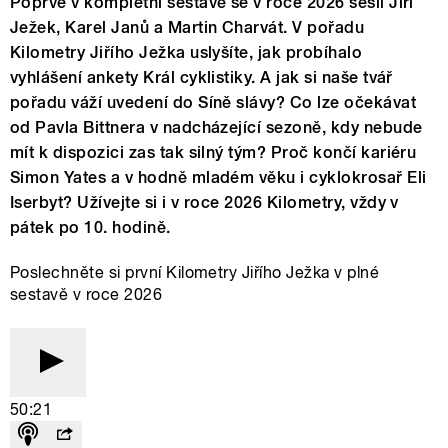
Poprvé v kompletní sestavě se v roce 2026 sešli Jiří
Ježek, Karel Janů a Martin Charvát. V pořadu
Kilometry Jiřího Ježka uslyšíte, jak probíhalo
vyhlášení ankety Král cyklistiky. A jak si naše tvář
pořadu váží uvedení do Síně slávy? Co lze očekávat
od Pavla Bittnera v nadcházející sezoně, kdy nebude
mít k dispozici zas tak silný tým? Proč končí kariéru
Simon Yates a v hodně mladém věku i cyklokrosař Eli
Iserbyt? Užívejte si i v roce 2026 Kilometry, vždy v
pátek po 10. hodině.
Poslechněte si první Kilometry Jiřího Ježka v plné
sestavě v roce 2026
50:21