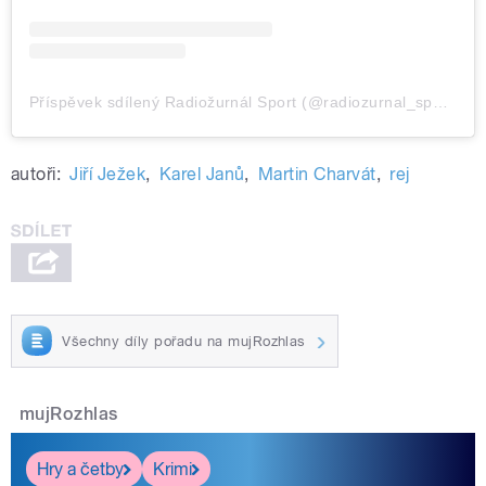
Příspěvek sdílený Radiožurnál Sport (@radiozurnal_sport)
autoři:
Jiří Ježek
,
Karel Janů
,
Martin Charvát
,
rej
Všechny díly pořadu na mujRozhlas
mujRozhlas
Hry a četby
Krimi