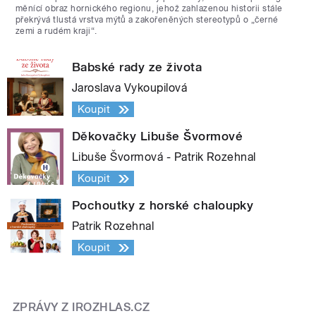
měnící obraz hornického regionu, jehož zahlazenou historii stále
překrývá tlustá vrstva mýtů a zakořeněných stereotypů o „černé
zemi a rudém kraji“.
Babské rady ze života
Jaroslava Vykoupilová
Koupit
Děkovačky Libuše Švormové
Libuše Švormová - Patrik Rozehnal
Koupit
Pochoutky z horské chaloupky
Patrik Rozehnal
Koupit
ZPRÁVY Z IROZHLAS.CZ