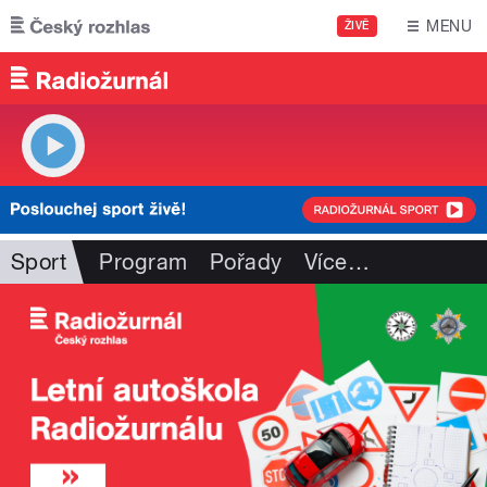
Přejít k hlavnímu obsahu
MENU
ŽIVĚ
Sport
Program
Pořady
Více
…