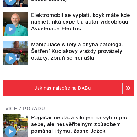
Elektromobil se vyplatí, když máte kde
nabíjet, říká expert a autor videoblogu
Akcelerace Electric
Manipulace s těly a chyba patologa.
Šetření Kuciakovy vraždy provázely
otázky, zbraň se nenašla
Jak nás naladíte na DABu
VÍCE Z POŘADU
Pogačar neplácá sílu jen na výhru pro
sebe, ale neuvěřitelným způsobem
pomáhal i týmu, žasne Ježek