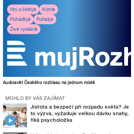
Hry a četby
Krimi
Pohádky
Pořady
Živé vysílání
Audiosvět Českého rozhlasu na jednom místě
MOHLO BY VÁS ZAJÍMAT
Jistota a bezpečí při rozpadu světa? Je
to výzva, vyžaduje velkou dávku snahy,
říká psycholožka