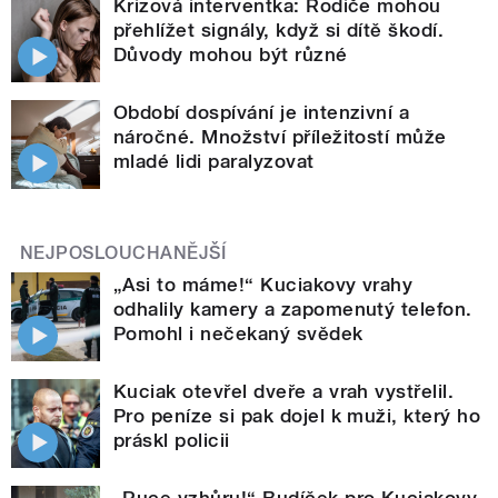
Krizová interventka: Rodiče mohou
přehlížet signály, když si dítě škodí.
Důvody mohou být různé
Období dospívání je intenzivní a
náročné. Množství příležitostí může
mladé lidi paralyzovat
NEJPOSLOUCHANĚJŠÍ
„Asi to máme!“ Kuciakovy vrahy
odhalily kamery a zapomenutý telefon.
Pomohl i nečekaný svědek
Kuciak otevřel dveře a vrah vystřelil.
Pro peníze si pak dojel k muži, který ho
práskl policii