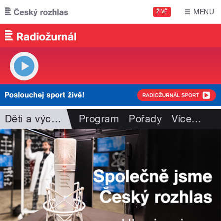
Přejít k hlavnímu obsahu
MENU
ŽIVĚ
Děti a výchova
Program
Pořady
Více
…