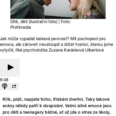
Dítě, děti (ilustrační foto) | Foto:
Profimedia
Jak může vypadat laskavá pevnost? Mít pochopení pro
emoce, ale zároveň neustoupit a držet hranici, kterou jsme
vytyčili, říká psycholožka Zuzana Karásková Ulbertová
9:48
Křik, pláč, napjaté ticho, třískání dveřmi. Taky takové
scény někdy patří k dospívání. Velmi silné emoce jsou
pro děti a teenagery běžné, ať už jde o stres ze školy,