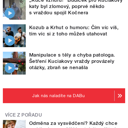
„Ruce vzhůru!“ Budíček pro Kuciakovy
katy byl zlomový, poprvé někdo
s vraždou spojil Kočnera
Kozub a Krhut o humoru: Čím víc víš,
tím víc si z toho můžeš utahovat
Manipulace s těly a chyba patologa.
Šetření Kuciakovy vraždy provázely
otázky, zbraň se nenašla
Jak nás naladíte na DABu
VÍCE Z POŘADU
Odměna za vysvědčení? Každý chce