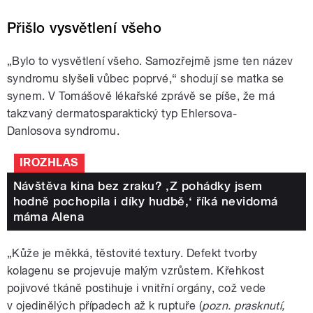
Přišlo vysvětlení všeho
„Bylo to vysvětlení všeho. Samozřejmě jsme ten název
syndromu slyšeli vůbec poprvé,“ shodují se matka se
synem. V Tomášově lékařské zprávě se píše, že má
takzvaný dermatosparaktický typ Ehlersova-
Danlosova syndromu.
IROZHLAS
Návštěva kina bez zraku? ‚Z pohádky jsem
hodně pochopila i díky hudbě,‘ říká nevidomá
máma Alena
„Kůže je měkká, těstovité textury. Defekt tvorby
kolagenu se projevuje malým vzrůstem. Křehkost
pojivové tkáně postihuje i vnitřní orgány, což vede
v ojedinělých případech až k ruptuře (
pozn. prasknutí,