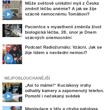
Může světově unikátní myš z Česka
změnit léčbu anémie? A jak se žije
vzácně nemocnému Tomášovi?
Pacientce s myasthenií změnila život
biologická léčba. 28. únor je Dnem
vzácných onemocnění
Podcast Radiožurnálu: Vzácní. Jak se
žije lidem s nevšední nemocí?
NEJPOSLOUCHANĚJŠÍ
„Asi to máme!“ Kuciakovy vrahy
odhalily kamery a zapomenutý telefon.
Pomohl i nečekaný svědek
Manipulace s těly a chyba patologa.