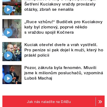
Šetření Kuciakovy vraždy provázely
otázky, zbraň se nenašla
„Ruce vzhůru!“ Budíček pro Kuciakovy
katy byl zlomový, poprvé někdo
s vraždou spojil Kočnera
Kuciak otevřel dveře a vrah vystřelil.
Pro peníze si pak dojel k muži, který ho
práskl policii
Pozor, zákruta byla fenomén. Mluvili
jsme k milionům posluchačů, vzpomíná
Luboš Machaj
Jak nás naladíte na DABu