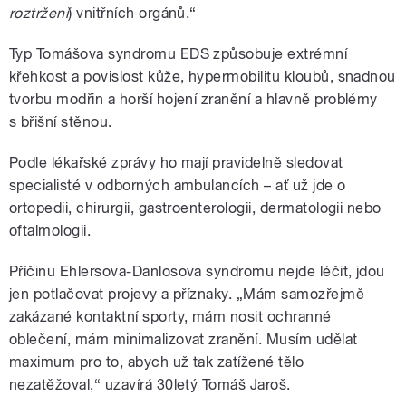
roztržení
) vnitřních orgánů.“
Typ Tomášova syndromu EDS způsobuje extrémní
křehkost a povislost kůže, hypermobilitu kloubů, snadnou
tvorbu modřin a horší hojení zranění a hlavně problémy
s břišní stěnou.
Podle lékařské zprávy ho mají pravidelně sledovat
specialisté v odborných ambulancích – ať už jde o
ortopedii, chirurgii, gastroenterologii, dermatologii nebo
oftalmologii.
Příčinu Ehlersova-Danlosova syndromu nejde léčit, jdou
jen potlačovat projevy a příznaky. „Mám samozřejmě
zakázané kontaktní sporty, mám nosit ochranné
oblečení, mám minimalizovat zranění. Musím udělat
maximum pro to, abych už tak zatížené tělo
nezatěžoval,“ uzavírá 30letý Tomáš Jaroš.