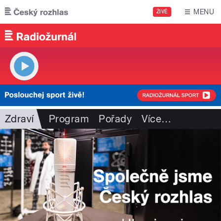
Přejít k hlavnímu obsahu
MENU
ŽIVĚ
Zdraví
Program
Pořady
Více
…