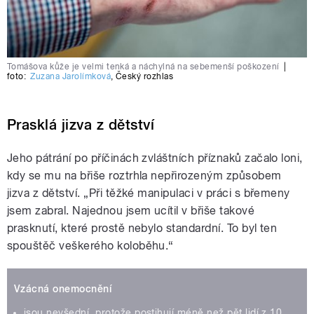
Tomášova kůže je velmi tenká a náchylná na sebemenší poškození
|
foto:
Zuzana Jarolímková
,
Český rozhlas
Prasklá jizva z dětství
Jeho pátrání po příčinách zvláštních příznaků začalo loni,
kdy se mu na břiše roztrhla nepřirozeným způsobem
jizva z dětství. „Při těžké manipulaci v práci s břemeny
jsem zabral. Najednou jsem ucítil v břiše takové
prasknutí, které prostě nebylo standardní. To byl ten
spouštěč veškerého koloběhu.“
Vzácná onemocnění
jsou nevšední, protože postihují méně než pět lidí z 10