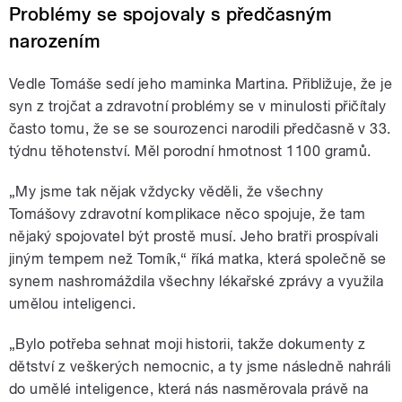
Problémy se spojovaly s předčasným
narozením
Vedle Tomáše sedí jeho maminka Martina. Přibližuje, že je
syn z trojčat a zdravotní problémy se v minulosti přičítaly
často tomu, že se se sourozenci narodili předčasně v 33.
týdnu těhotenství. Měl porodní hmotnost 1100 gramů.
„My jsme tak nějak vždycky věděli, že všechny
Tomášovy zdravotní komplikace něco spojuje, že tam
nějaký spojovatel být prostě musí. Jeho bratři prospívali
jiným tempem než Tomík,“ říká matka, která společně se
synem nashromáždila všechny lékařské zprávy a využila
umělou inteligenci.
„Bylo potřeba sehnat moji historii, takže dokumenty z
dětství z veškerých nemocnic, a ty jsme následně nahráli
do umělé inteligence, která nás nasměrovala právě na