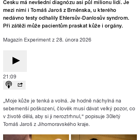
Česku má nevšední diagnózu asi půl milionu lidí. Je
mezi nimi i Tomáš Jaroš z Brněnska, u kterého
nedávno testy odhalily Ehlersův-Danlosův syndrom.
Při zátěži může pacientům praskat kůže i orgány.
Magazín Experiment z 28. února 2026
21:09
„Moje kůže je tenká a volná. Je hodně náchylná na
sebemenší poškození, člověk musí dávat velký pozor, co
v životě dělá, aby si ji neroztrhnul,“ popisuje 30letý
Tomáš Jaroš z Jihomoravského kraje.