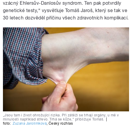
vzácný Ehlersův-Danlosův syndrom. Ten pak potvrdily
genetické testy,“ vysvětluje Tomáš Jaroš, který se tak ve
30 letech dozvěděl příčinu všech zdravotních komplikací.
„Jsou tam i život ohrožující rizika. Při zátěži se trhají orgány, u mě v
minulosti například střevo. Trhá se kůže,“ přibližuje Tomáš.
|
foto:
Zuzana Jarolímková
,
Český rozhlas