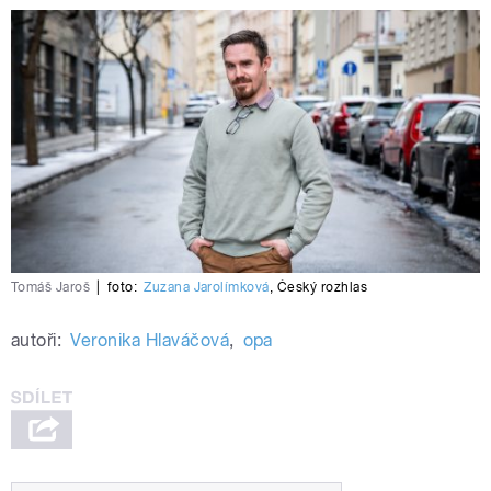
Tomáš Jaroš
|
foto:
Zuzana Jarolímková
,
Český rozhlas
autoři:
Veronika Hlaváčová
,
opa