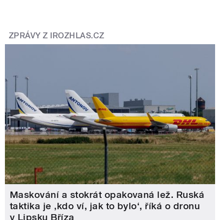
ZPRÁVY Z IROZHLAS.CZ
Maskování a stokrát opakovaná lež. Ruská
taktika je ‚kdo ví, jak to bylo‘, říká o dronu
v Lipsku Bříza