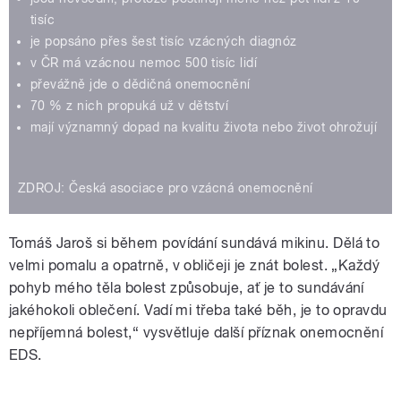
tisíc
je popsáno přes šest tisíc vzácných diagnóz
v ČR má vzácnou nemoc 500 tisíc lidí
převážně jde o dědičná onemocnění
70 % z nich propuká už v dětství
mají významný dopad na kvalitu života nebo život ohrožují
ZDROJ: Česká asociace pro vzácná onemocnění
Tomáš Jaroš si během povídání sundává mikinu. Dělá to
velmi pomalu a opatrně, v obličeji je znát bolest. „Každý
pohyb mého těla bolest způsobuje, ať je to sundávání
jakéhokoli oblečení. Vadí mi třeba také běh, je to opravdu
nepříjemná bolest,“ vysvětluje další příznak onemocnění
EDS.