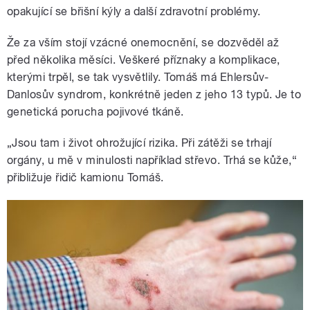
opakující se břišní kýly a další zdravotní problémy.
Že za vším stojí vzácné onemocnění, se dozvěděl až
před několika měsíci. Veškeré příznaky a komplikace,
kterými trpěl, se tak vysvětlily. Tomáš má Ehlersův-
Danlosův syndrom, konkrétně jeden z jeho 13 typů. Je to
genetická porucha pojivové tkáně.
„Jsou tam i život ohrožující rizika. Při zátěži se trhají
orgány, u mě v minulosti například střevo. Trhá se kůže,“
přibližuje řidič kamionu Tomáš.