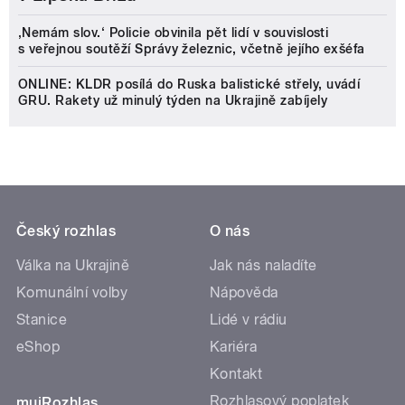
‚Nemám slov.‘ Policie obvinila pět lidí v souvislosti
s veřejnou soutěží Správy železnic, včetně jejího exšéfa
ONLINE: KLDR posílá do Ruska balistické střely, uvádí
GRU. Rakety už minulý týden na Ukrajině zabíjely
Český rozhlas
O nás
Válka na Ukrajině
Jak nás naladíte
Komunální volby
Nápověda
Stanice
Lidé v rádiu
eShop
Kariéra
Kontakt
Rozhlasový poplatek
mujRozhlas