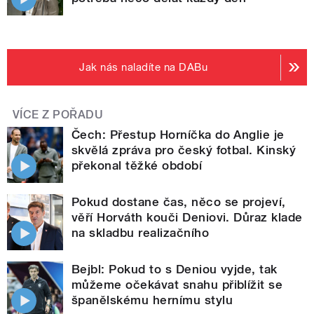
Jak nás naladíte na DABu
VÍCE Z POŘADU
Čech: Přestup Horníčka do Anglie je
skvělá zpráva pro český fotbal. Kinský
překonal těžké období
Pokud dostane čas, něco se projeví,
věří Horváth kouči Deniovi. Důraz klade
na skladbu realizačního
Bejbl: Pokud to s Deniou vyjde, tak
můžeme očekávat snahu přiblížit se
španělskému hernímu stylu