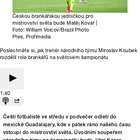
Českou brankářskou jedničkou pro
mistrovství světa bude Matěj Kovář |
Foto: William Volcov/Brazil Photo
Pres, Profimedia
Poslechněte si, jak trenér národního týmu Miroslav Koubek
rozdělil role brankářů na světovém šampionátu
1:40
Čeští fotbalisté ve středu v podvečer odletí do
mexické Guadalajary, kde v pátek ráno našeho času
vstoupí do mistrovství světa. Úvodním soupeřem