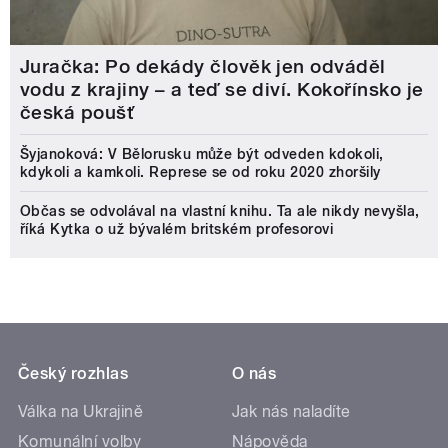
Juračka: Po dekády člověk jen odváděl
vodu z krajiny – a teď se diví. Kokořínsko je
česká poušť
Šyjanoková: V Bělorusku může být odveden kdokoli,
kdykoli a kamkoli. Represe se od roku 2020 zhoršily
Občas se odvolával na vlastní knihu. Ta ale nikdy nevyšla,
říká Kytka o už bývalém britském profesorovi
Český rozhlas
O nás
Válka na Ukrajině
Jak nás naladíte
Komunální volby
Nápověda