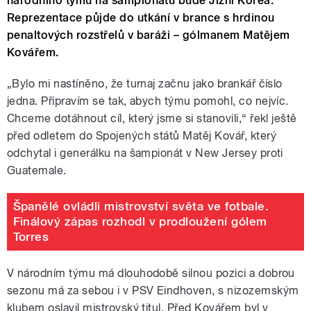
národního týmu na šampionátu bude Jižní Korea.
Reprezentace půjde do utkání v brance s hrdinou
penaltových rozstřelů v baráži – gólmanem Matějem
Kovářem.
„Bylo mi nastíněno, že turnaj začnu jako brankář číslo
jedna. Připravím se tak, abych týmu pomohl, co nejvíc.
Chceme dotáhnout cíl, který jsme si stanovili,“ řekl ještě
před odletem do Spojených států Matěj Kovář, který
odchytal i generálku na šampionát v New Jersey proti
Guatemale.
Španělé ovládli mistrovství světa ve fotbale.
Finálový zápas rozhodl v prodloužení gólem
Torres
V národním týmu má dlouhodobě silnou pozici a dobrou
sezonu má za sebou i v PSV Eindhoven, s nizozemským
klubem oslavil mistrovský titul. Před Kovářem byl v