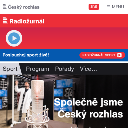
Přejít k hlavnímu obsahu
MENU
ŽIVĚ
Sport
Program
Pořady
Více
…