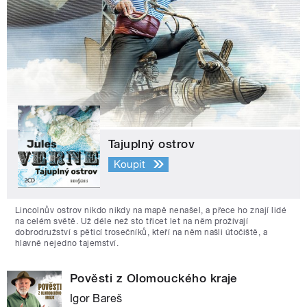
Tajuplný ostrov
Koupit
Lincolnův ostrov nikdo nikdy na mapě nenašel, a přece ho znají lidé
na celém světě. Už déle než sto třicet let na něm prožívají
dobrodružství s pěticí trosečníků, kteří na něm našli útočiště, a
hlavně nejedno tajemství.
Pověsti z Olomouckého kraje
Igor Bareš