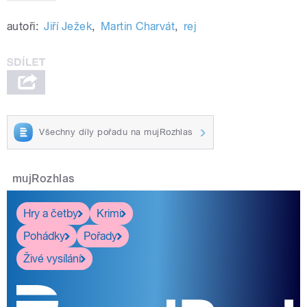
autoři:
Jiří Ježek
,
Martin Charvát
,
rej
Všechny díly pořadu na mujRozhlas
mujRozhlas
Hry a četby
Krimi
Pohádky
Pořady
Živé vysílání