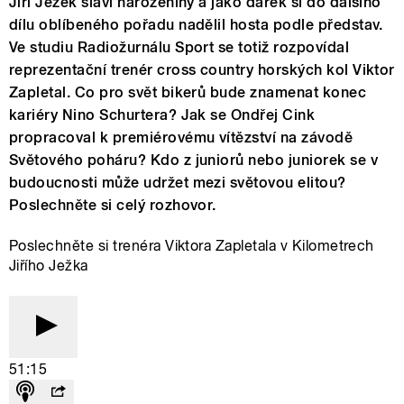
Jiří Ježek slaví narozeniny a jako dárek si do dalšího
dílu oblíbeného pořadu nadělil hosta podle představ.
Ve studiu Radiožurnálu Sport se totiž rozpovídal
reprezentační trenér cross country horských kol Viktor
Zapletal. Co pro svět bikerů bude znamenat konec
kariéry Nino Schurtera? Jak se Ondřej Cink
propracoval k premiérovému vítězství na závodě
Světového poháru? Kdo z juniorů nebo juniorek se v
budoucnosti může udržet mezi světovou elitou?
Poslechněte si celý rozhovor.
Poslechněte si trenéra Viktora Zapletala v Kilometrech
Jiřího Ježka
51:15