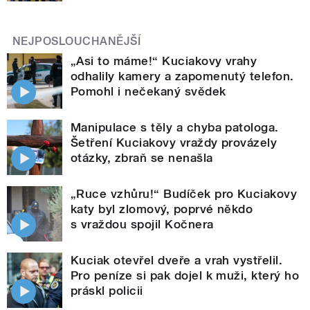
NEJPOSLOUCHANĚJŠÍ
„Asi to máme!“ Kuciakovy vrahy
odhalily kamery a zapomenutý telefon.
Pomohl i nečekaný svědek
Manipulace s těly a chyba patologa.
Šetření Kuciakovy vraždy provázely
otázky, zbraň se nenašla
„Ruce vzhůru!“ Budíček pro Kuciakovy
katy byl zlomový, poprvé někdo
s vraždou spojil Kočnera
Kuciak otevřel dveře a vrah vystřelil.
Pro peníze si pak dojel k muži, který ho
práskl policii