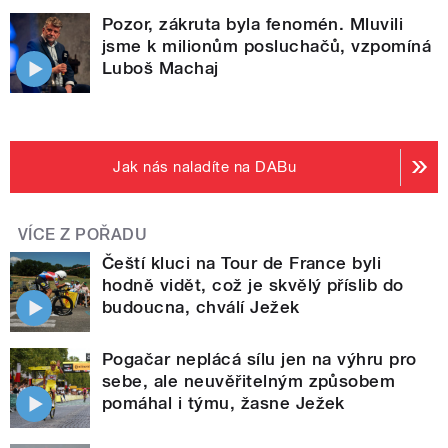
Pozor, zákruta byla fenomén. Mluvili
jsme k milionům posluchačů, vzpomíná
Luboš Machaj
Jak nás naladíte na DABu
VÍCE Z POŘADU
Čeští kluci na Tour de France byli
hodně vidět, což je skvělý příslib do
budoucna, chválí Ježek
Pogačar neplácá sílu jen na výhru pro
sebe, ale neuvěřitelným způsobem
pomáhal i týmu, žasne Ježek