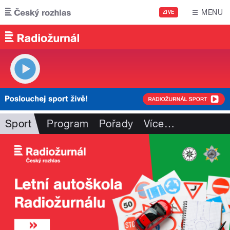
Přejít k hlavnímu obsahu
MENU
ŽIVĚ
Sport
Program
Pořady
Více
…