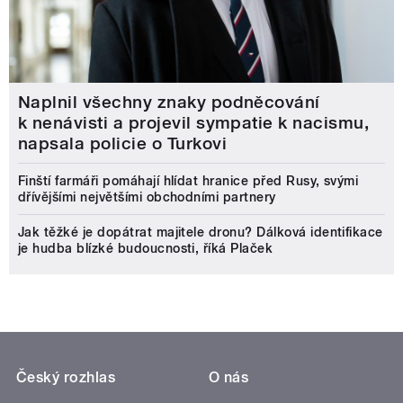
Naplnil všechny znaky podněcování
k nenávisti a projevil sympatie k nacismu,
napsala policie o Turkovi
Finští farmáři pomáhají hlídat hranice před Rusy, svými
dřívějšími největšími obchodními partnery
Jak těžké je dopátrat majitele dronu? Dálková identifikace
je hudba blízké budoucnosti, říká Plaček
Český rozhlas
O nás