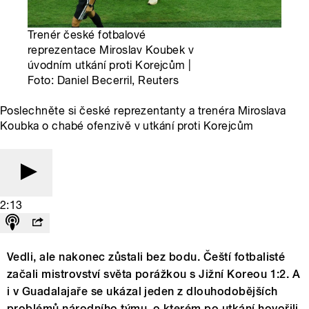
Trenér české fotbalové
reprezentace Miroslav Koubek v
úvodním utkání proti Korejcům |
Foto: Daniel Becerril, Reuters
Poslechněte si české reprezentanty a trenéra Miroslava
Koubka o chabé ofenzivě v utkání proti Korejcům
2:13
Vedli, ale nakonec zůstali bez bodu. Čeští fotbalisté
začali mistrovství světa porážkou s Jižní Koreou 1:2. A
i v Guadalajaře se ukázal jeden z dlouhodobějších
problémů národního týmu, o kterém po utkání hovořili