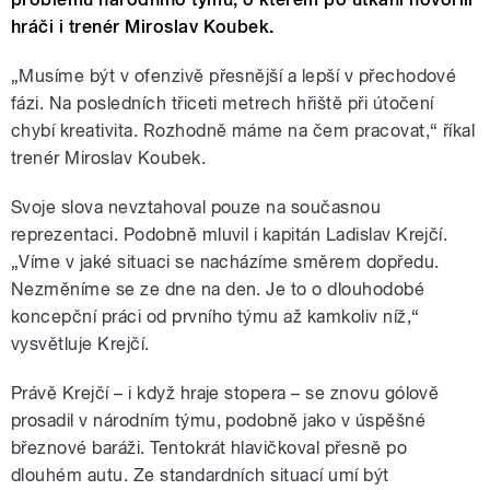
hráči i trenér Miroslav Koubek.
„Musíme být v ofenzivě přesnější a lepší v přechodové
fázi. Na posledních třiceti metrech hřiště při útočení
chybí kreativita. Rozhodně máme na čem pracovat,“ říkal
trenér Miroslav Koubek.
Svoje slova nevztahoval pouze na současnou
reprezentaci. Podobně mluvil i kapitán Ladislav Krejčí.
„Víme v jaké situaci se nacházíme směrem dopředu.
Nezměníme se ze dne na den. Je to o dlouhodobé
koncepční práci od prvního týmu až kamkoliv níž,“
vysvětluje Krejčí.
Právě Krejčí – i když hraje stopera – se znovu gólově
prosadil v národním týmu, podobně jako v úspěšné
březnové baráži. Tentokrát hlavičkoval přesně po
dlouhém autu. Ze standardních situací umí být