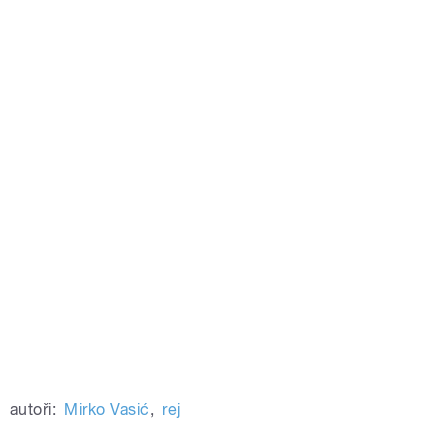
autoři:
Mirko Vasić
,
rej