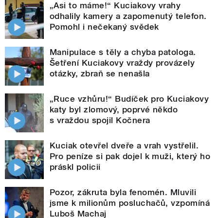
„Asi to máme!“ Kuciakovy vrahy
odhalily kamery a zapomenutý telefon.
Pomohl i nečekaný svědek
Manipulace s těly a chyba patologa.
Šetření Kuciakovy vraždy provázely
otázky, zbraň se nenašla
„Ruce vzhůru!“ Budíček pro Kuciakovy
katy byl zlomový, poprvé někdo
s vraždou spojil Kočnera
Kuciak otevřel dveře a vrah vystřelil.
Pro peníze si pak dojel k muži, který ho
práskl policii
Pozor, zákruta byla fenomén. Mluvili
jsme k milionům posluchačů, vzpomíná
Luboš Machaj