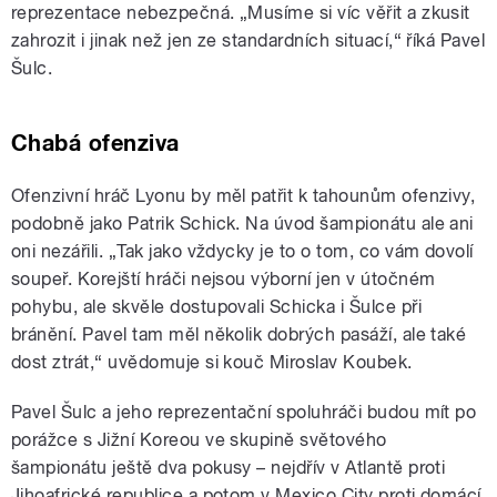
reprezentace nebezpečná. „Musíme si víc věřit a zkusit
zahrozit i jinak než jen ze standardních situací,“ říká Pavel
Šulc.
Chabá ofenziva
Ofenzivní hráč Lyonu by měl patřit k tahounům ofenzivy,
podobně jako Patrik Schick. Na úvod šampionátu ale ani
oni nezářili. „Tak jako vždycky je to o tom, co vám dovolí
soupeř. Korejští hráči nejsou výborní jen v útočném
pohybu, ale skvěle dostupovali Schicka i Šulce při
bránění. Pavel tam měl několik dobrých pasáží, ale také
dost ztrát,“ uvědomuje si kouč Miroslav Koubek.
Pavel Šulc a jeho reprezentační spoluhráči budou mít po
porážce s Jižní Koreou ve skupině světového
šampionátu ještě dva pokusy – nejdřív v Atlantě proti
Jihoafrické republice a potom v Mexico City proti domácí