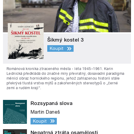
Šikmý kostel 3
Koupit
Románová kronika ztraceného města - léta 1945–1961. Karin
Lednická předkládá do značné míry převratný, dosavadní paradigma
měnící obraz hornického regionu, jehož zahlazenou historii stále
překrývá tlustá vrstva mýtů a zakořeněných stereotypů o „černé
zemi a rudém kraji“.
Rozsypaná slova
Martin Daneš
Koupit
Nepatrná ztráta osamělosti