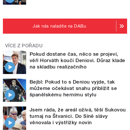
Jak nás naladíte na DABu
VÍCE Z POŘADU
Pokud dostane čas, něco se projeví,
věří Horváth kouči Deniovi. Důraz klade
na skladbu realizačního
Bejbl: Pokud to s Deniou vyjde, tak
můžeme očekávat snahu přiblížit se
španělskému hernímu stylu
Jsem ráda, že areál ožívá, těší Sukovou
turnaj na Štvanici. Do Síně slávy
věnovala i výstřižky novin