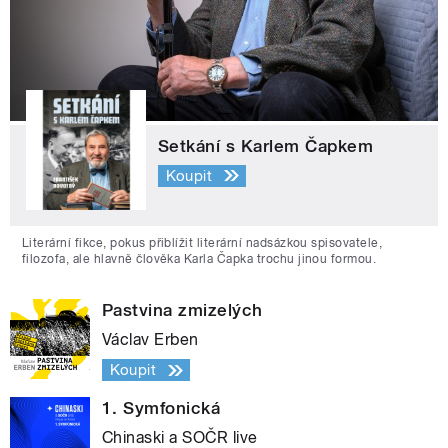
Setkání s Karlem Čapkem
Koupit
Literární fikce, pokus přiblížit literární nadsázkou spisovatele,
filozofa, ale hlavně člověka Karla Čapka trochu jinou formou.
Pastvina zmizelých
Václav Erben
Koupit
1. Symfonická
Chinaski a SOČR live