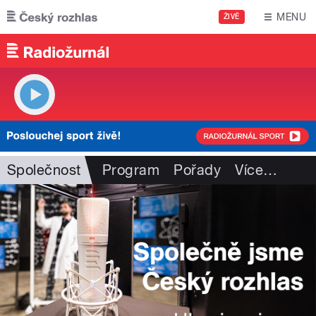
Přejít k hlavnímu obsahu
MENU
ŽIVĚ
Společnost
Program
Pořady
Více
…