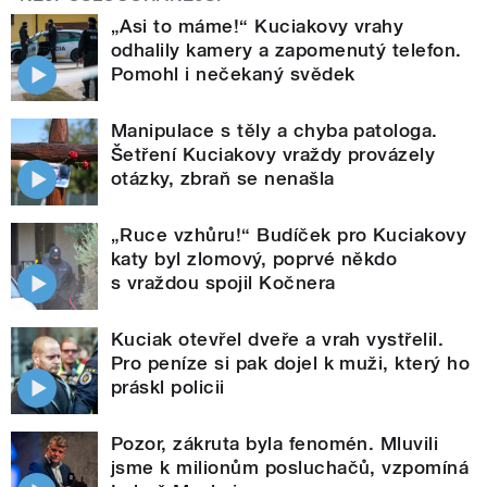
„Asi to máme!“ Kuciakovy vrahy
odhalily kamery a zapomenutý telefon.
Pomohl i nečekaný svědek
Manipulace s těly a chyba patologa.
Šetření Kuciakovy vraždy provázely
otázky, zbraň se nenašla
„Ruce vzhůru!“ Budíček pro Kuciakovy
katy byl zlomový, poprvé někdo
s vraždou spojil Kočnera
Kuciak otevřel dveře a vrah vystřelil.
Pro peníze si pak dojel k muži, který ho
práskl policii
Pozor, zákruta byla fenomén. Mluvili
jsme k milionům posluchačů, vzpomíná