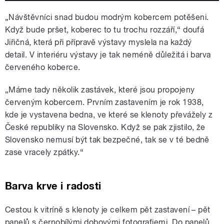
„Návštěvníci snad budou modrým kobercem potěšeni.
Když bude pršet, koberec to tu trochu rozzáří,“ doufá
Jiřičná, která při přípravě výstavy myslela na každý
detail. V interiéru výstavy je tak neméně důležitá i barva
červeného koberce.
„Máme tady několik zastávek, které jsou propojeny
červeným kobercem. Prvním zastavením je rok 1938,
kde je vystavena bedna, ve které se klenoty převážely z
České republiky na Slovensko. Když se pak zjistilo, že
Slovensko nemusí být tak bezpečné, tak se v té bedně
zase vracely zpátky.“
Barva krve i radosti
Cestou k vitríně s klenoty je celkem pět zastavení – pět
panelů s černobílými dobovými fotografiemi. Do panelů