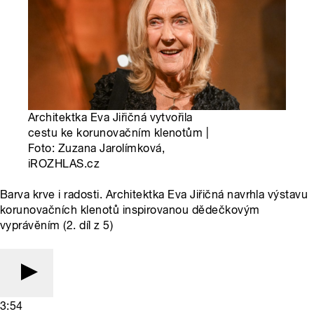
Architektka Eva Jiřičná vytvořila
cestu ke korunovačním klenotům |
Foto: Zuzana Jarolímková,
iROZHLAS.cz
Barva krve i radosti. Architektka Eva Jiřičná navrhla výstavu
korunovačních klenotů inspirovanou dědečkovým
vyprávěním (2. díl z 5)
3:54