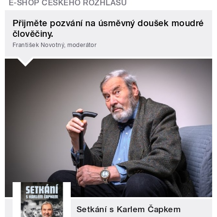
E-SHOP ČESKÉHO ROZHLASU
Přijměte pozvání na úsměvný doušek moudré
člověčiny.
František Novotný, moderátor
Setkání s Karlem Čapkem