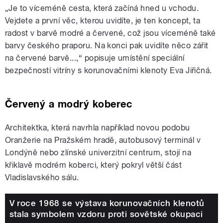
„Je to víceméně cesta, která začíná hned u vchodu.
Vejdete a první věc, kterou uvidíte, je ten koncept, ta
radost v barvě modré a červené, což jsou víceméně také
barvy českého praporu. Na konci pak uvidíte něco zářit
na červené barvě...,“ popisuje umístění speciální
bezpečností vitríny s korunovačními klenoty Eva Jiřičná.
Červený a modrý koberec
Architektka, která navrhla například novou podobu
Oranžerie na Pražském hradě, autobusový terminál v
Londýně nebo zlínské univerzitní centrum, stojí na
křiklavě modrém koberci, který pokryl větší část
Vladislavského sálu.
V roce 1968 se výstava korunovačních klenotů
stala symbolem vzdoru proti sovětské okupaci