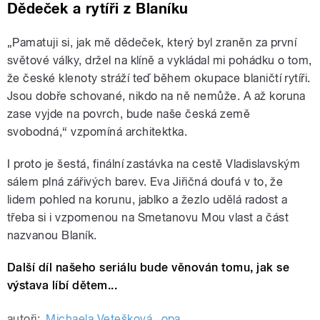
Dědeček a rytíři z Blaníku
„Pamatuji si, jak mě dědeček, který byl zraněn za první
světové války, držel na klíně a vykládal mi pohádku o tom,
že české klenoty stráží teď během okupace blaničtí rytíři.
Jsou dobře schované, nikdo na ně nemůže. A až koruna
zase vyjde na povrch, bude naše česká země
svobodná,“ vzpomíná architektka.
I proto je šestá, finální zastávka na cestě Vladislavským
sálem plná zářivých barev. Eva Jiřičná doufá v to, že
lidem pohled na korunu, jablko a žezlo udělá radost a
třeba si i vzpomenou na Smetanovu Mou vlast a část
nazvanou Blaník.
Další díl našeho seriálu bude věnován tomu, jak se
výstava líbí dětem...
autoři:
Michaela Vetešková
,
opa