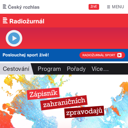
Přejít k hlavnímu obsahu
MENU
ŽIVĚ
Cestování
Program
Pořady
Více
…