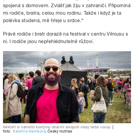
spojená s domovem. Zvlášť jak žiju v zahraničí. Připomíná
mi rodiče, bratra, celou mou rodinu. Takže i když je ta
polévka studená, mě hřeje u srdce.“
Právě rodiče i bratr dorazili na festival v centru Vilniusu s
ní. I rodiče jsou nepřehlédnutelně růžoví.
Někteří si namísto kostýmu obarvili alespoň vlasy nebo vousy
|
foto:
Kateřina Havlíková
,
Český rozhlas