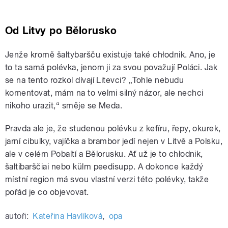
Od Litvy po Bělorusko
Jenže kromě šaltybaršču existuje také chłodnik. Ano, je
to ta samá polévka, jenom ji za svou považují Poláci. Jak
se na tento rozkol dívají Litevci? „Tohle nebudu
komentovat, mám na to velmi silný názor, ale nechci
nikoho urazit,“ směje se Meda.
Pravda ale je, že studenou polévku z kefíru, řepy, okurek,
jarní cibulky, vajíčka a brambor jedí nejen v Litvě a Polsku,
ale v celém Pobaltí a Bělorusku. Ať už je to chłodnik,
šaltibarščiai nebo külm peedisupp. A dokonce každý
místní region má svou vlastní verzi této polévky, takže
pořád je co objevovat.
autoři:
Kateřina Havlíková
,
opa