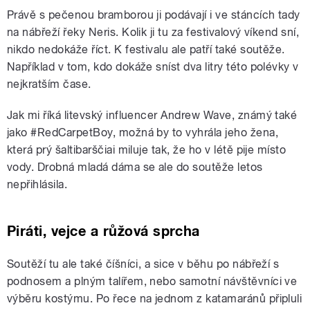
Právě s pečenou bramborou ji podávají i ve stáncích tady
na nábřeží řeky Neris. Kolik ji tu za festivalový víkend sní,
nikdo nedokáže říct. K festivalu ale patří také soutěže.
Například v tom, kdo dokáže sníst dva litry této polévky v
nejkratším čase.
Jak mi říká litevský influencer Andrew Wave, známý také
jako #RedCarpetBoy, možná by to vyhrála jeho žena,
která prý šaltibarščiai miluje tak, že ho v létě pije místo
vody. Drobná mladá dáma se ale do soutěže letos
nepřihlásila.
Piráti, vejce a růžová sprcha
Soutěží tu ale také číšníci, a sice v běhu po nábřeží s
podnosem a plným talířem, nebo samotní návštěvníci ve
výběru kostýmu. Po řece na jednom z katamaránů připluli