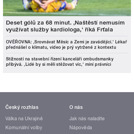
Deset gólů za 68 minut. ,Naštěstí nemusím
využívat služby kardiologa,‘ říká Frťala
OVĚŘOVNA: ‚Srovnávat Měsíc a Zemi je zavádějící.‘ Lékař
přednášel o klimatu, video je prý vytržené z kontextu
Stížností na stavební řízení kanceláři ombudsmanky
přibývá. ‚Lidé by si měli stěžovat víc,‘ míní právníci
Český rozhlas
O nás
Válka na Ukrajině
Jak nás naladíte
Komunální volby
Nápověda