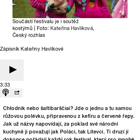
Součástí festivalu je i soutěž
kostýmů | Foto:
Kateřina Havlíková
,
Český rozhlas
Zápisník Kateřiny Havlíkové
3:33
Chłodnik nebo šaltibarščiai? Jde o jednu a tu samou
růžovou polévku, připravenou z kefíru a červené řepy.
Jak už názvy napovídají, za poklad své národní
kuchyně ji považují jak Poláci, tak Litevci. Ti druzí jí
dokonce pořádají každý rok festival, který pro mnohé