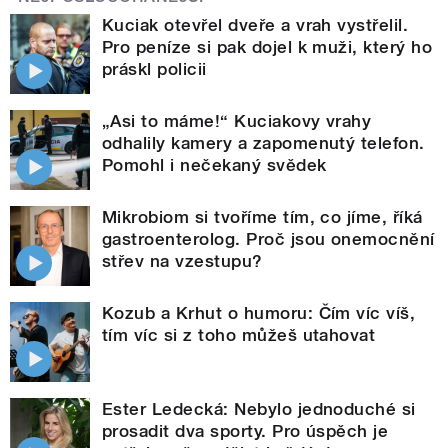
Kuciak otevřel dveře a vrah vystřelil.
Pro peníze si pak dojel k muži, který ho
práskl policii
„Asi to máme!“ Kuciakovy vrahy
odhalily kamery a zapomenutý telefon.
Pomohl i nečekaný svědek
Mikrobiom si tvoříme tím, co jíme, říká
gastroenterolog. Proč jsou onemocnění
střev na vzestupu?
Kozub a Krhut o humoru: Čím víc víš,
tím víc si z toho můžeš utahovat
Ester Ledecká: Nebylo jednoduché si
prosadit dva sporty. Pro úspěch je