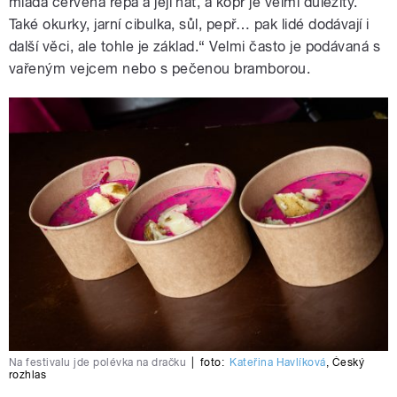
mladá červená řepa a její nať, a kopr je velmi důležitý.
Také okurky, jarní cibulka, sůl, pepř… pak lidé dodávají i
další věci, ale tohle je základ.“ Velmi často je podávaná s
vařeným vejcem nebo s pečenou bramborou.
Na festivalu jde polévka na dračku
|
foto:
Kateřina Havlíková
,
Český
rozhlas