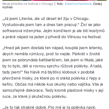
Meda přiletěla na festival z Chicaga
|
foto:
Kateřina Havlíková
,
Český
rozhlas
„Já jsem Litevka, ale už deset let žiju v Chicagu.
Vystudovala jsem tam a dnes tam pracuji.“ Živí se jako
softwarová inženýrka. Jejím koníčkem je ale šití kostýmů
a právě nápad na jeden ji přivedl do Vilniusu na festival.
„Hned jak jsem dostala ten nápad, koupila jsem letenky,
abych neměla výmluvy, proč to nejde. Párkrát v životě
jsem se pobryndala šaltibarščem, tak jsem si říkala, jaké
by to bylo, dát si rovnou sprchu růžové polévky. A tadá,
tady jsem!“ Na hlavě má blyštivý klobouk v podobě
převržené misky, ze které po ní stéká polévka z řepy a
kefíru. Občas má někde kus okurky nebo vajíčka. Vše je
samozřejmě dekorace. Tedy kromě plastové misky v její
ruce, ze které jí skutečnou polévku.
„Je to tak strašně dobré. Pro mě je ta polévka navíc