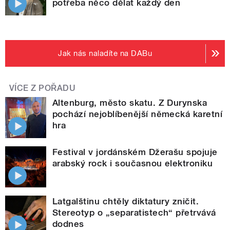
potřeba něco dělat každý den
Jak nás naladíte na DABu
VÍCE Z POŘADU
Altenburg, město skatu. Z Durynska
pochází nejoblíbenější německá karetní
hra
Festival v jordánském Džerašu spojuje
arabský rock i současnou elektroniku
Latgalštinu chtěly diktatury zničit.
Stereotyp o „separatistech“ přetrvává
dodnes