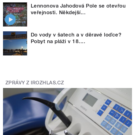
Lennonova Jahodová Pole se otevřou
veřejnosti. Někdejší...
Do vody v šatech a v děravé loďce?
Pobyt na pláži v 18....
ZPRÁVY Z IROZHLAS.CZ