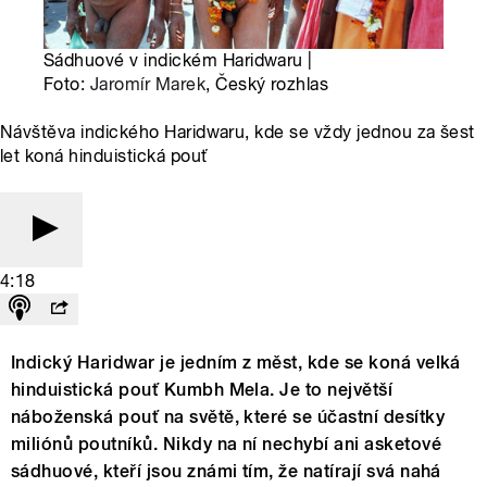
Sádhuové v indickém Haridwaru |
Foto:
Jaromír Marek
, Český rozhlas
Návštěva indického Haridwaru, kde se vždy jednou za šest
let koná hinduistická pouť
4:18
Indický Haridwar je jedním z měst, kde se koná velká
hinduistická pouť Kumbh Mela. Je to největší
náboženská pouť na světě, které se účastní desítky
miliónů poutníků. Nikdy na ní nechybí ani asketové
sádhuové, kteří jsou známi tím, že natírají svá nahá