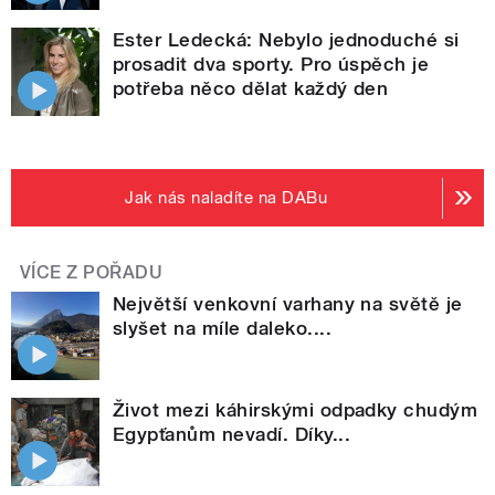
Ester Ledecká: Nebylo jednoduché si
prosadit dva sporty. Pro úspěch je
potřeba něco dělat každý den
Jak nás naladíte na DABu
VÍCE Z POŘADU
Největší venkovní varhany na světě je
slyšet na míle daleko....
Život mezi káhirskými odpadky chudým
Egypťanům nevadí. Díky...