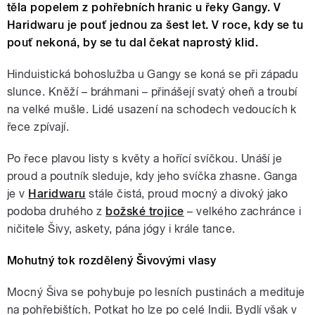
těla popelem z pohřebních hranic u řeky Gangy. V
Haridwaru je pouť jednou za šest let. V roce, kdy se tu
pouť nekoná, by se tu dal čekat naprostý klid.
Hinduistická bohoslužba u Gangy se koná se při západu
slunce. Kněží – bráhmani – přinášejí svatý oheň a troubí
na velké mušle. Lidé usazení na schodech vedoucích k
řece zpívají.
Po řece plavou listy s květy a hořící svíčkou. Unáší je
proud a poutník sleduje, kdy jeho svíčka zhasne. Ganga
je v
Haridwaru
stále čistá, proud mocný a divoký jako
podoba druhého z
božské trojice
– velkého zachránce i
ničitele Šivy, askety, pána jógy i krále tance.
Mohutný tok rozdělený Šivovými vlasy
Mocný Šiva se pohybuje po lesních pustinách a medituje
na pohřebištích. Potkat ho lze po celé Indii. Bydlí však v