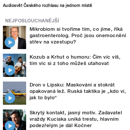
Audiosvět Českého rozhlasu na jednom místě
NEJPOSLOUCHANĚJŠÍ
Mikrobiom si tvoříme tím, co jíme, říká
gastroenterolog. Proč jsou onemocnění
střev na vzestupu?
Kozub a Krhut o humoru: Čím víc víš,
tím víc si z toho můžeš utahovat
Dron v Lipsku: Maskování a stokrát
opakovaná lež. Ruská taktika je „kdo ví,
jak to bylo“
Skrytý kontakt, jasný motiv. Zadavatel
vraždy Kuciaka uniká trestu, hlavním
podezřelým je dál Kočner