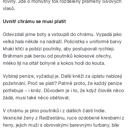
roviny. Jde o mohutný tok rozdělený prameny Šivových
vlasů.
Uvnitř chrámu se musí platit
Odevzdali jsme boty a vstoupili do chrámu. Vypadá jako
velká hala někde na nádraží. Policistka v uniformě barvy
khaki křičí a pobízí poutníky, aby postupovali rychleji.
Bráhmani pak berou od poutníků kokosové ořechy,
mléko lijí na oltář bohyně a kokos hodí do kouta.
Vybírají peníze, vyžadují je. Další kněží za úplatu nabízejí
požehnání. Proč se platí? Patrně proto, že každý peníze
potřebuje – i kněz. Důvodem je i to, že když člověk něco
žádá, musí také něco obětovat.
V chrámu je plno poutníků i z dalších částí Indie.
Vesnické ženy z Radžestánu, ruce ozdobené kresbami z
heny, jejich muži s obrovskými barevnými turbany, bíle