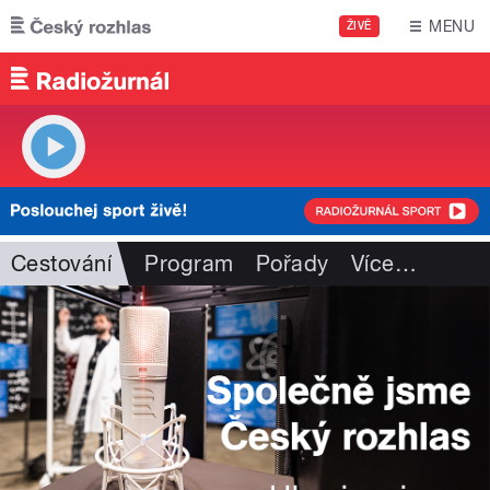
Přejít k hlavnímu obsahu
MENU
ŽIVĚ
Cestování
Program
Pořady
Více
…