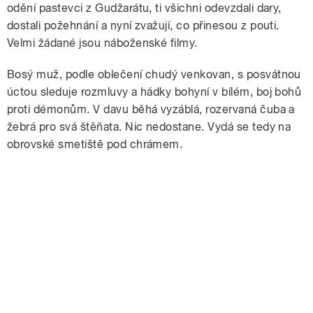
odění pastevci z Gudžarátu, ti všichni odevzdali dary,
dostali požehnání a nyní zvažují, co přinesou z pouti.
Velmi žádané jsou náboženské filmy.
Bosý muž, podle oblečení chudý venkovan, s posvátnou
úctou sleduje rozmluvy a hádky bohyní v bílém, boj bohů
proti démonům. V davu běhá vyzáblá, rozervaná čuba a
žebrá pro svá štěňata. Nic nedostane. Vydá se tedy na
obrovské smetiště pod chrámem.