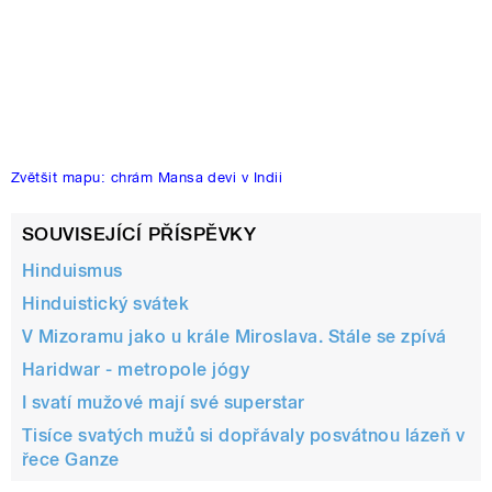
Zvětšit mapu: chrám Mansa devi v Indii
SOUVISEJÍCÍ PŘÍSPĚVKY
Hinduismus
Hinduistický svátek
V Mizoramu jako u krále Miroslava. Stále se zpívá
Haridwar - metropole jógy
I svatí mužové mají své superstar
Tisíce svatých mužů si dopřávaly posvátnou lázeň v
řece Ganze