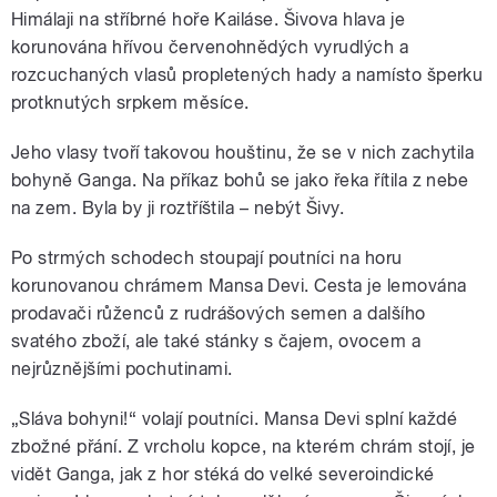
Himálaji na stříbrné hoře Kailáse. Šivova hlava je
korunována hřívou červenohnědých vyrudlých a
rozcuchaných vlasů propletených hady a namísto šperku
protknutých srpkem měsíce.
Jeho vlasy tvoří takovou houštinu, že se v nich zachytila
bohyně Ganga. Na příkaz bohů se jako řeka řítila z nebe
na zem. Byla by ji roztříštila – nebýt Šivy.
Po strmých schodech stoupají poutníci na horu
korunovanou chrámem Mansa Devi. Cesta je lemována
prodavači růženců z rudrášových semen a dalšího
svatého zboží, ale také stánky s čajem, ovocem a
nejrůznějšími pochutinami.
„Sláva bohyni!“ volají poutníci. Mansa Devi splní každé
zbožné přání. Z vrcholu kopce, na kterém chrám stojí, je
vidět Ganga, jak z hor stéká do velké severoindické