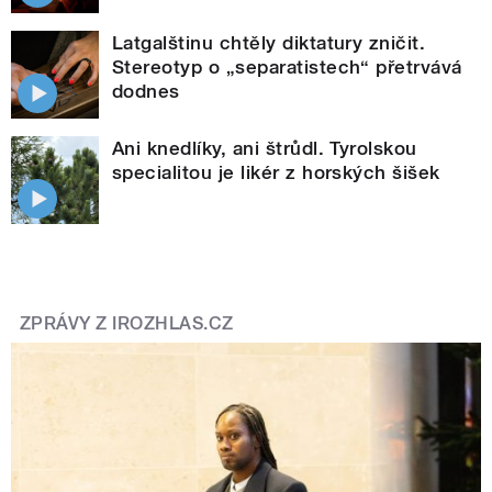
Latgalštinu chtěly diktatury zničit.
Stereotyp o „separatistech“ přetrvává
dodnes
Ani knedlíky, ani štrůdl. Tyrolskou
specialitou je likér z horských šišek
ZPRÁVY Z IROZHLAS.CZ