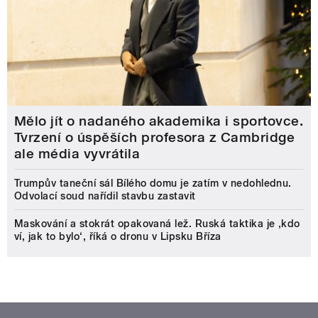
Mělo jít o nadaného akademika i sportovce.
Tvrzení o úspěších profesora z Cambridge
ale média vyvrátila
Trumpův taneční sál Bílého domu je zatím v nedohlednu.
Odvolací soud nařídil stavbu zastavit
Maskování a stokrát opakovaná lež. Ruská taktika je ‚kdo
ví, jak to bylo‘, říká o dronu v Lipsku Bříza