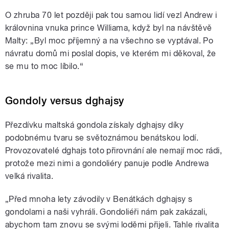
O zhruba 70 let později pak tou samou lidí vezl Andrew i
královnina vnuka prince Williama, když byl na návštěvě
Malty: „Byl moc příjemný a na všechno se vyptával. Po
návratu domů mi poslal dopis, ve kterém mi děkoval, že
se mu to moc líbilo.“
Gondoly versus dghajsy
Přezdívku maltská gondola získaly dghajsy díky
podobnému tvaru se světoznámou benátskou lodí.
Provozovatelé dghajs toto přirovnání ale nemají moc rádi,
protože mezi nimi a gondoliéry panuje podle Andrewa
velká rivalita.
„Před mnoha lety závodily v Benátkách dghajsy s
gondolami a naši vyhráli. Gondoliéři nám pak zakázali,
abychom tam znovu se svými loděmi přijeli. Tahle rivalita