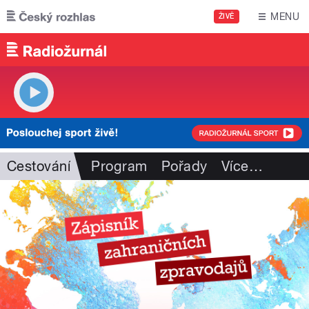
Přejít k hlavnímu obsahu
MENU
ŽIVĚ
Cestování
Program
Pořady
Více
…