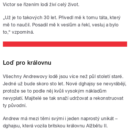
Victor se řízením lodi živí celý život.
„Už je to takových 30 let. Přivedl mě k tomu táta, který
mě to naučil. Posadil mě k veslům a řekl, vesluj a bylo
to,“ vzpomíná.
Loď pro královnu
Všechny Andrewovy lodě jsou více než půl století staré.
Jedné už bude skoro sto let. Nové dghajsy se nevyrábějí,
protože se to podle něj kvůli vysokým nákladům
nevyplatí. Majitelé se tak snaží udržovat a rekonstruovat
ty původní.
Andrew má mezi těmi svými i jeden naprostý unikát –
dghajsu, která vozila britskou královnu Alžbětu II.