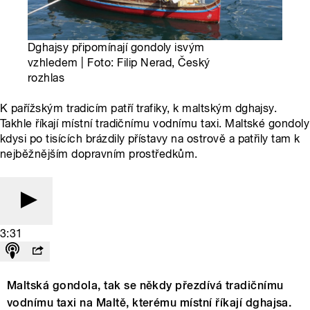
Dghajsy připomínají gondoly isvým
vzhledem | Foto: Filip Nerad, Český
rozhlas
K pařížským tradicím patří trafiky, k maltským dghajsy.
Takhle říkají místní tradičnímu vodnímu taxi. Maltské gondoly
kdysi po tisících brázdily přístavy na ostrově a patřily tam k
nejběžnějším dopravním prostředkům.
3:31
Maltská gondola, tak se někdy přezdívá tradičnímu
vodnímu taxi na Maltě, kterému místní říkají dghajsa.