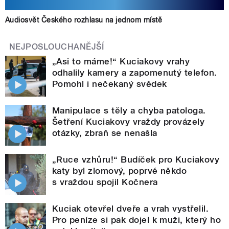
Audiosvět Českého rozhlasu na jednom místě
NEJPOSLOUCHANĚJŠÍ
„Asi to máme!“ Kuciakovy vrahy
odhalily kamery a zapomenutý telefon.
Pomohl i nečekaný svědek
Manipulace s těly a chyba patologa.
Šetření Kuciakovy vraždy provázely
otázky, zbraň se nenašla
„Ruce vzhůru!“ Budíček pro Kuciakovy
katy byl zlomový, poprvé někdo
s vraždou spojil Kočnera
Kuciak otevřel dveře a vrah vystřelil.
Pro peníze si pak dojel k muži, který ho