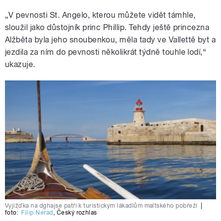
„V pevnosti St. Angelo, kterou můžete vidět támhle,
sloužil jako důstojník princ Phillip. Tehdy ještě princezna
Alžběta byla jeho snoubenkou, měla tady ve Vallettě byt a
jezdila za ním do pevnosti několikrát týdně touhle lodí,“
ukazuje.
Vyjížďka na dghajse patří k turistickým lákadlům maltského pobřeží
|
foto:
Filip Nerad
,
Český rozhlas