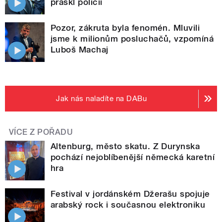
práskl policii
Pozor, zákruta byla fenomén. Mluvili
jsme k milionům posluchačů, vzpomíná
Luboš Machaj
Jak nás naladíte na DABu
VÍCE Z POŘADU
Altenburg, město skatu. Z Durynska
pochází nejoblíbenější německá karetní
hra
Festival v jordánském Džerašu spojuje
arabský rock i současnou elektroniku