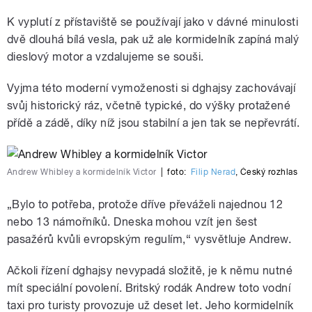
K vyplutí z přístaviště se používají jako v dávné minulosti
dvě dlouhá bílá vesla, pak už ale kormidelník zapíná malý
dieslový motor a vzdalujeme se souši.
Vyjma této moderní vymoženosti si dghajsy zachovávají
svůj historický ráz, včetně typické, do výšky protažené
přídě a zádě, díky níž jsou stabilní a jen tak se nepřevrátí.
Andrew Whibley a kormidelník Victor
|
foto:
Filip Nerad
,
Český rozhlas
„Bylo to potřeba, protože dříve převáželi najednou 12
nebo 13 námořníků. Dneska mohou vzít jen šest
pasažérů kvůli evropským regulím,“ vysvětluje Andrew.
Ačkoli řízení dghajsy nevypadá složitě, je k němu nutné
mít speciální povolení. Britský rodák Andrew toto vodní
taxi pro turisty provozuje už deset let. Jeho kormidelník