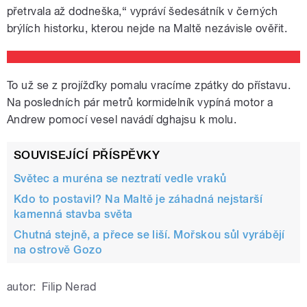
přetrvala až dodneška,“ vypráví šedesátník v černých
brýlích historku, kterou nejde na Maltě nezávisle ověřit.
To už se z projížďky pomalu vracíme zpátky do přístavu.
Na posledních pár metrů kormidelník vypíná motor a
Andrew pomocí vesel navádí dghajsu k molu.
SOUVISEJÍCÍ PŘÍSPĚVKY
Světec a muréna se neztratí vedle vraků
Kdo to postavil? Na Maltě je záhadná nejstarší
kamenná stavba světa
Chutná stejně, a přece se liší. Mořskou sůl vyrábějí
na ostrově Gozo
autor:
Filip Nerad