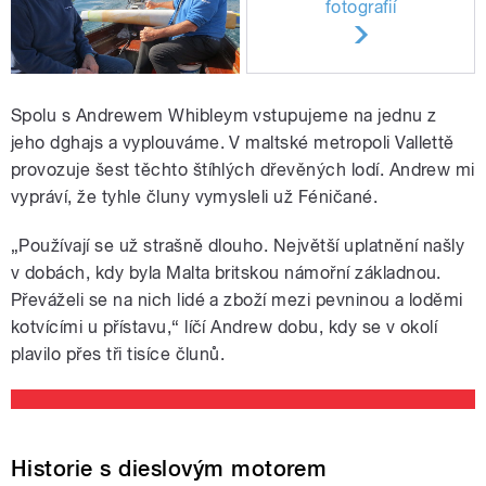
fotografií
Spolu s Andrewem Whibleym vstupujeme na jednu z
jeho dghajs a vyplouváme. V maltské metropoli Vallettě
provozuje šest těchto štíhlých dřevěných lodí. Andrew mi
vypráví, že tyhle čluny vymysleli už Féničané.
„Používají se už strašně dlouho. Největší uplatnění našly
v dobách, kdy byla Malta britskou námořní základnou.
Převáželi se na nich lidé a zboží mezi pevninou a loděmi
kotvícími u přístavu,“ líčí Andrew dobu, kdy se v okolí
plavilo přes tři tisíce člunů.
Historie s dieslovým motorem