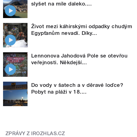
slyšet na míle daleko....
Život mezi káhirskými odpadky chudým
Egypťanům nevadí. Díky...
Lennonova Jahodová Pole se otevřou
veřejnosti. Někdejší...
Do vody v šatech a v děravé loďce?
Pobyt na pláži v 18....
ZPRÁVY Z IROZHLAS.CZ