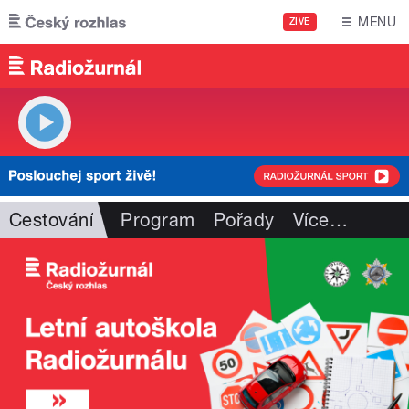
Přejít k hlavnímu obsahu
MENU
ŽIVĚ
Cestování
Program
Pořady
Více
…