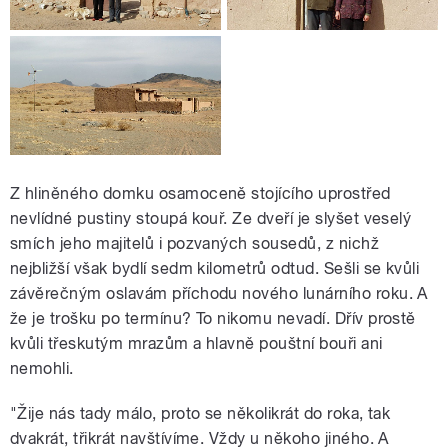
Z hliněného domku osamoceně stojícího uprostřed
nevlídné pustiny stoupá kouř. Ze dveří je slyšet veselý
smích jeho majitelů i pozvaných sousedů, z nichž
nejbližší však bydlí sedm kilometrů odtud. Sešli se kvůli
závěrečným oslavám příchodu nového lunárního roku. A
že je trošku po termínu? To nikomu nevadí. Dřív prostě
kvůli třeskutým mrazům a hlavně pouštní bouři ani
nemohli.
"Žije nás tady málo, proto se několikrát do roka, tak
dvakrát, třikrát navštívíme. Vždy u někoho jiného. A