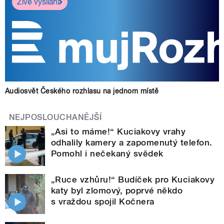
Živé vysílání
Audiosvět Českého rozhlasu na jednom místě
NEJPOSLOUCHANĚJŠÍ
„Asi to máme!“ Kuciakovy vrahy
odhalily kamery a zapomenutý telefon.
Pomohl i nečekaný svědek
„Ruce vzhůru!“ Budíček pro Kuciakovy
katy byl zlomový, poprvé někdo
s vraždou spojil Kočnera