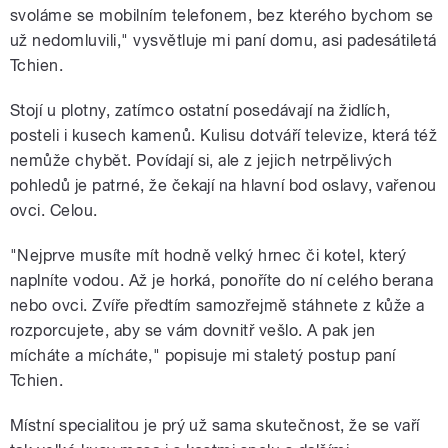
svoláme se mobilním telefonem, bez kterého bychom se
už nedomluvili," vysvětluje mi paní domu, asi padesátiletá
Tchien.
Stojí u plotny, zatímco ostatní posedávají na židlích,
posteli i kusech kamenů. Kulisu dotváří televize, která též
nemůže chybět. Povídají si, ale z jejich netrpělivých
pohledů je patrné, že čekají na hlavní bod oslavy, vařenou
ovci. Celou.
"Nejprve musíte mít hodně velký hrnec či kotel, který
naplníte vodou. Až je horká, ponoříte do ní celého berana
nebo ovci. Zvíře předtím samozřejmě stáhnete z kůže a
rozporcujete, aby se vám dovnitř vešlo. A pak jen
mícháte a mícháte," popisuje mi staletý postup paní
Tchien.
Místní specialitou je prý už sama skutečnost, že se vaří