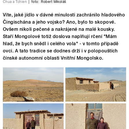
Chua a Tchien
|
foto:
Robert Mikoláš
Víte, jaké jídlo v dávné minulosti zachránilo hladového
Čingischána a jeho vojsko? Ano, bylo to skopové.
Ovšem nikoli pečené a nakrájené na malé kousky.
Staří Mongolové totiž doslova naplňují rčení "Mám
hlad, že bych snědl i celého vola" - v tomto případě
ovci. A tato tradice se dodnes drží i v polopouštích
čínské autonomní oblasti Vnitřní Mongolsko.