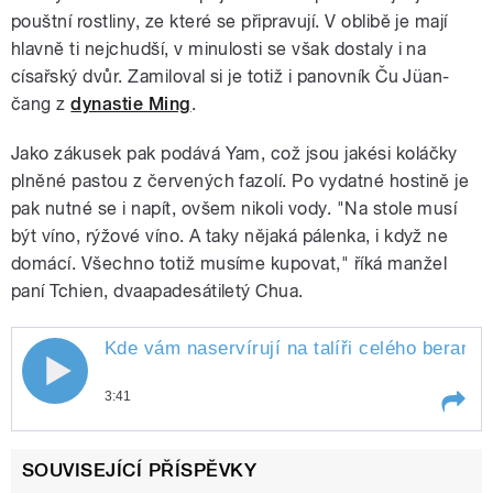
pouštní rostliny, ze které se připravují. V oblibě je mají
hlavně ti nejchudší, v minulosti se však dostaly i na
císařský dvůr. Zamiloval si je totiž i panovník Ču Jüan-
čang z
dynastie Ming
.
Jako zákusek pak podává Yam, což jsou jakési koláčky
plněné pastou z červených fazolí. Po vydatné hostině je
pak nutné se i napít, ovšem nikoli vody. "Na stole musí
být víno, rýžové víno. A taky nějaká pálenka, i když ne
domácí. Všechno totiž musíme kupovat," říká manžel
paní Tchien, dvaapadesátiletý Chua.
Kde vám naservírují na talíři celého berana
3:41
Play /
poušti
Kde vám naservírují na talíři celého
SOUVISEJÍCÍ PŘÍSPĚVKY
berana? V