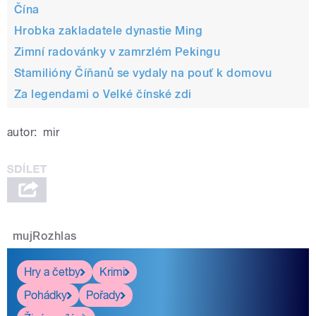
Čína
Hrobka zakladatele dynastie Ming
Zimní radovánky v zamrzlém Pekingu
Stamilióny Číňanů se vydaly na pouť k domovu
Za legendami o Velké čínské zdi
pause
autor:
mir
mujRozhlas
Hry a četby
Krimi
Pohádky
Pořady