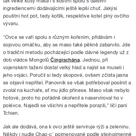
tak velké kusy masa i s kostmi spolu s dalšími
ingrediencemi dodávajícími ještě lepší chuť. Jakýsi
pouštní hot pot, tedy kotlík, respektive kotel plný ovčího
vývaru.
"Ovce se vaří spolu s různým kořením, přidávám i
sojovou omáčku, aby se maso také pěkně zabarvilo. Jde
o tradiční metodu pocházející podle dávné legendy už z
dob vládce Mongolů
Čingischána
. Jednou, při
vojenském tažení dostal velký hlad a najíst se museli i
jeho vojáci. Poručil si tedy skopové, ovšem zčista jasna
se objevil nepřítel. Panovník se však potřeboval posilnit a
zvolal na kuchaře, ať mu jídlo přinese. Maso však nebylo
hotové, proto ho pořádně okořenil a naservíroval ho v
polévce. Najedli se všichni a nepřítele porazili," líčí paní
Tchien.
Jak ale dodává, ona k ovci ještě servíruje rýži a zeleninu.
Někdy i nudle Chao-c' pojmenované podle stejnojmenné