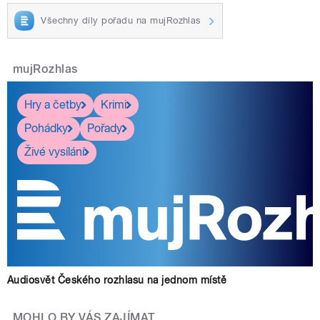
Všechny díly pořadu na mujRozhlas
mujRozhlas
Hry a četby
Krimi
Pohádky
Pořady
Živé vysílání
Audiosvět Českého rozhlasu na jednom místě
MOHLO BY VÁS ZAJÍMAT