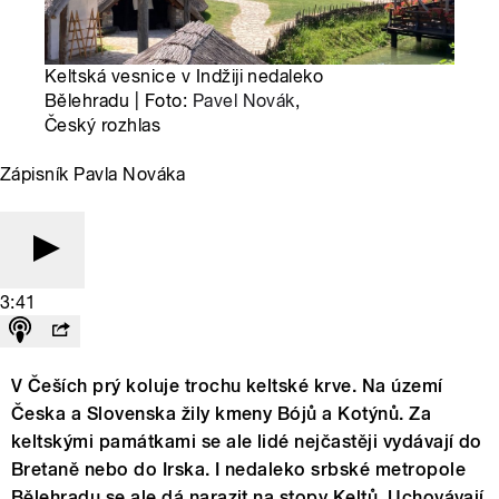
Keltská vesnice v Indžiji nedaleko
Bělehradu | Foto:
Pavel Novák
,
Český rozhlas
Zápisník Pavla Nováka
3:41
V Češích prý koluje trochu keltské krve. Na území
Česka a Slovenska žily kmeny Bójů a Kotýnů. Za
keltskými památkami se ale lidé nejčastěji vydávají do
Bretaně nebo do Irska. I nedaleko srbské metropole
Bělehradu se ale dá narazit na stopy Keltů. Uchovávají