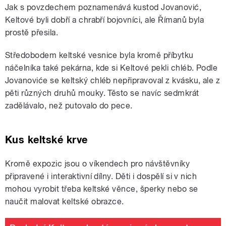
Jak s povzdechem poznamenává kustod Jovanović,
Keltové byli dobří a chrabří bojovníci, ale Římanů byla
prostě přesila.
Středobodem keltské vesnice byla kromě příbytku
náčelníka také pekárna, kde si Keltové pekli chléb. Podle
Jovanoviće se keltský chléb nepřipravoval z kvásku, ale z
pěti různých druhů mouky. Těsto se navíc sedmkrát
zadělávalo, než putovalo do pece.
Kus keltské krve
Kromě expozic jsou o víkendech pro návštěvníky
připravené i interaktivní dílny. Děti i dospělí si v nich
mohou vyrobit třeba keltské věnce, šperky nebo se
naučit malovat keltské obrazce.