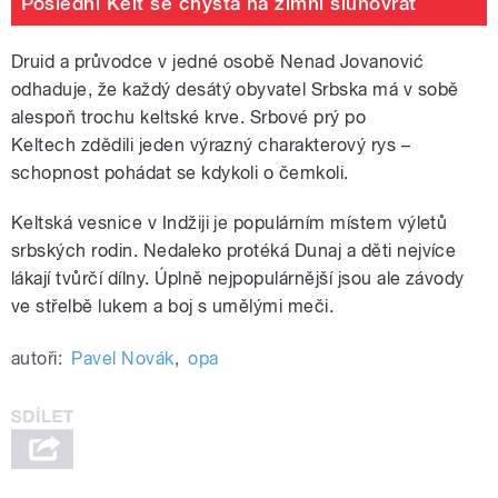
Poslední Kelt se chystá na zimní slunovrat
Druid a průvodce v jedné osobě Nenad Jovanović
odhaduje, že každý desátý obyvatel Srbska má v sobě
alespoň trochu keltské krve. Srbové p
rý po
Keltech
zdědili jeden výrazný charakterový rys –
schopnost pohádat se kdykoli o čemkoli.
Keltská vesnice v Indžiji je populárním místem výletů
srbských rodin. Nedaleko protéká Dunaj a děti nejvíce
lákají tvůrčí dílny. Úplně nejpopulárnější jsou ale závody
ve střelbě lukem a boj s umělými meči.
autoři:
Pavel Novák
,
opa