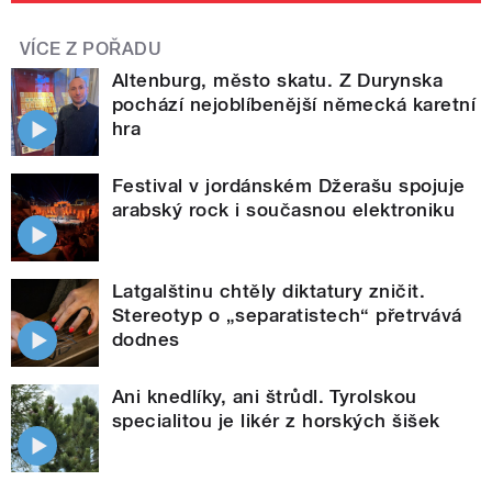
VÍCE Z POŘADU
Altenburg, město skatu. Z Durynska
pochází nejoblíbenější německá karetní
hra
Festival v jordánském Džerašu spojuje
arabský rock i současnou elektroniku
Latgalštinu chtěly diktatury zničit.
Stereotyp o „separatistech“ přetrvává
dodnes
Ani knedlíky, ani štrůdl. Tyrolskou
specialitou je likér z horských šišek