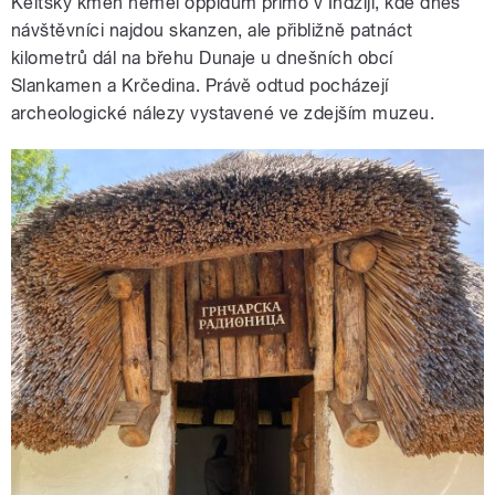
Keltský kmen neměl oppidum přímo v Indžiji, kde dnes
návštěvníci najdou skanzen, ale přibližně patnáct
kilometrů dál na břehu Dunaje u dnešních obcí
Slankamen a Krčedina. Právě odtud pocházejí
archeologické nálezy vystavené ve zdejším muzeu.