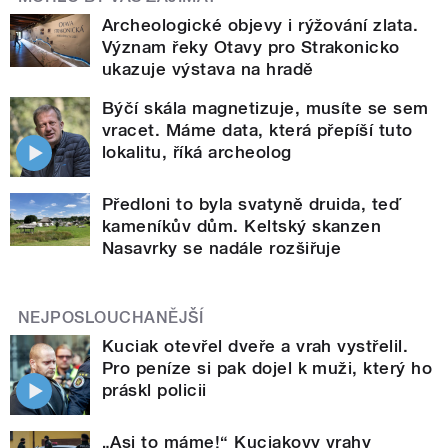
Archeologické objevy i rýžování zlata.
Význam řeky Otavy pro Strakonicko
ukazuje výstava na hradě
Býčí skála magnetizuje, musíte se sem
vracet. Máme data, která přepíší tuto
lokalitu, říká archeolog
Předloni to byla svatyně druida, teď
kameníkův dům. Keltský skanzen
Nasavrky se nadále rozšiřuje
NEJPOSLOUCHANĚJŠÍ
Kuciak otevřel dveře a vrah vystřelil.
Pro peníze si pak dojel k muži, který ho
práskl policii
„Asi to máme!“ Kuciakovy vrahy