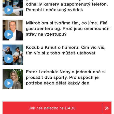
odhalily kamery a zapomenutý telefon.
Pomohl i nečekaný svědek
Mikrobiom si tvoříme tím, co jíme, říká
gastroenterolog. Proč jsou onemocnění
střev na vzestupu?
Kozub a Krhut o humoru: Čím víc víš,
tím víc si z toho můžeš utahovat
Ester Ledecká: Nebylo jednoduché si
prosadit dva sporty. Pro úspěch je
potřeba něco dělat každý den
Jak nás naladíte na DABu