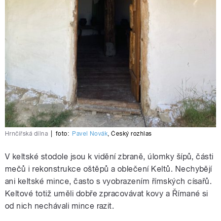
Hrnčířská dílna
|
foto:
Pavel Novák
,
Český rozhlas
V keltské stodole jsou k vidění zbraně, úlomky šípů, části
mečů i rekonstrukce oštěpů a oblečení Keltů. Nechybějí
ani keltské mince, často s vyobrazením římských císařů.
Keltové totiž uměli dobře zpracovávat kovy a Římané si
od nich nechávali mince razit.