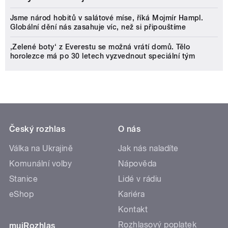
Jsme národ hobitů v salátové míse, říká Mojmír Hampl.
Globální dění nás zasahuje víc, než si připouštíme
‚Zelené boty‘ z Everestu se možná vrátí domů. Tělo
horolezce má po 30 letech vyzvednout speciální tým
Český rozhlas
O nás
Válka na Ukrajině
Jak nás naladíte
Komunální volby
Nápověda
Stanice
Lidé v rádiu
eShop
Kariéra
Kontakt
Rozhlasový poplatek
mujRozhlas