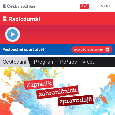
Přejít k hlavnímu obsahu
MENU
ŽIVĚ
Cestování
Program
Pořady
Více
…