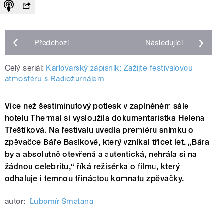
Předchozí
Následující
Celý seriál:
Karlovarský zápisník: Zažijte festivalovou
atmosféru s Radiožurnálem
Více než šestiminutový potlesk v zaplněném sále
hotelu Thermal si vysloužila dokumentaristka Helena
Třeštíková. Na festivalu uvedla premiéru snímku o
zpěvačce Báře Basikové, který vznikal třicet let. „Bára
byla absolutně otevřená a autentická, nehrála si na
žádnou celebritu,“ říká režisérka o filmu, který
odhaluje i temnou třináctou komnatu zpěvačky.
autor:
Ľubomír Smatana