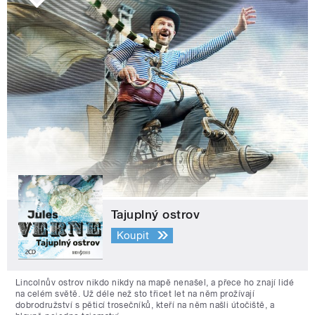
Tajuplný ostrov
Koupit
Lincolnův ostrov nikdo nikdy na mapě nenašel, a přece ho znají lidé
na celém světě. Už déle než sto třicet let na něm prožívají
dobrodružství s pěticí trosečníků, kteří na něm našli útočiště, a