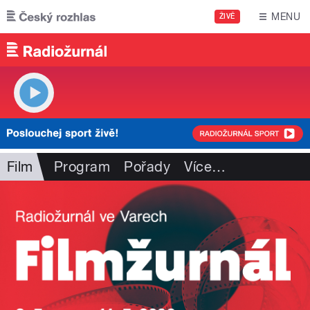
Přejít k hlavnímu obsahu
MENU
ŽIVĚ
Film
Program
Pořady
Více
…