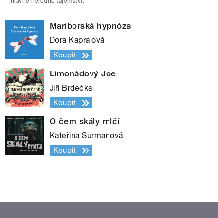
hlavně nejedno tajemství.
Mariborská hypnóza
Dora Kaprálová
Koupit
Limonádový Joe
Jiří Brdečka
Koupit
O čem skály mlčí
Kateřina Surmanová
Koupit