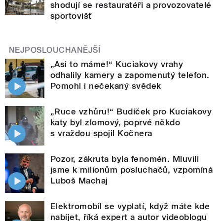
shodují se restauratéři a provozovatelé
sportovišť
NEJPOSLOUCHANĚJŠÍ
„Asi to máme!“ Kuciakovy vrahy
odhalily kamery a zapomenutý telefon.
Pomohl i nečekaný svědek
„Ruce vzhůru!“ Budíček pro Kuciakovy
katy byl zlomový, poprvé někdo
s vraždou spojil Kočnera
Pozor, zákruta byla fenomén. Mluvili
jsme k milionům posluchačů, vzpomíná
Luboš Machaj
Elektromobil se vyplatí, když máte kde
nabíjet, říká expert a autor videoblogu