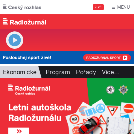
Přejít k hlavnímu obsahu
MENU
ŽIVĚ
Ekonomické
Program
Pořady
Více
…