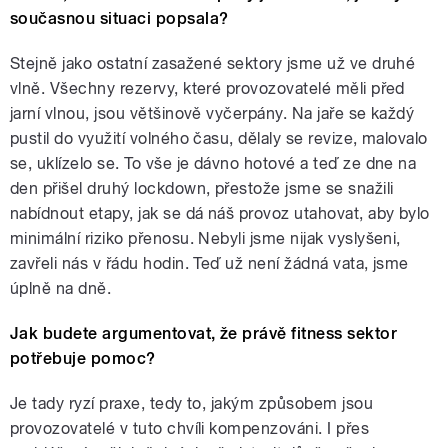
současnou situaci popsala?
Stejně jako ostatní zasažené sektory jsme už ve druhé
vlně. Všechny rezervy, které provozovatelé měli před
jarní vlnou, jsou většinově vyčerpány. Na jaře se každý
pustil do využití volného času, dělaly se revize, malovalo
se, uklízelo se. To vše je dávno hotové a teď ze dne na
den přišel druhý lockdown, přestože jsme se snažili
nabídnout etapy, jak se dá náš provoz utahovat, aby bylo
minimální riziko přenosu. Nebyli jsme nijak vyslyšeni,
zavřeli nás v řádu hodin. Teď už není žádná vata, jsme
úplně na dně.
Jak budete argumentovat, že právě fitness sektor
potřebuje pomoc?
Je tady ryzí praxe, tedy to, jakým způsobem jsou
provozovatelé v tuto chvíli kompenzováni. I přes