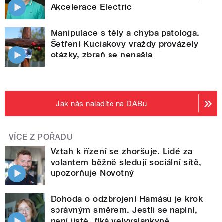
Akcelerace Electric
Manipulace s těly a chyba patologa.
Šetření Kuciakovy vraždy provázely
otázky, zbraň se nenašla
Jak nás naladíte na DABu
VÍCE Z POŘADU
Vztah k řízení se zhoršuje. Lidé za
volantem běžně sledují sociální sítě,
upozorňuje Novotný
Dohoda o odzbrojení Hamásu je krok
správným směrem. Jestli se naplní,
není jisté, říká velvyslankyně