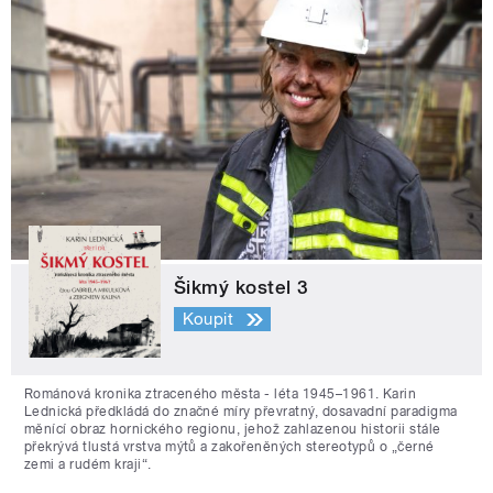
Šikmý kostel 3
Koupit
Románová kronika ztraceného města - léta 1945–1961. Karin
Lednická předkládá do značné míry převratný, dosavadní paradigma
měnící obraz hornického regionu, jehož zahlazenou historii stále
překrývá tlustá vrstva mýtů a zakořeněných stereotypů o „černé
zemi a rudém kraji“.