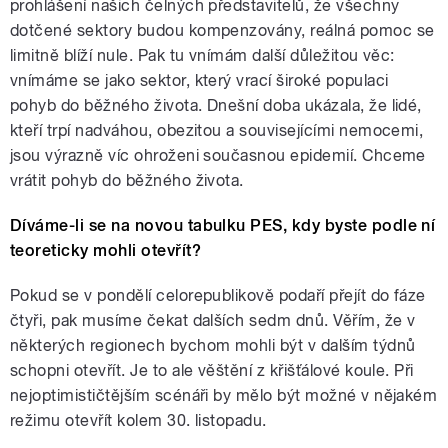
prohlášení našich čelných představitelů, že všechny
dotčené sektory budou kompenzovány, reálná pomoc se
limitně blíží nule. Pak tu vnímám další důležitou věc:
vnímáme se jako sektor, který vrací široké populaci
pohyb do běžného života. Dnešní doba ukázala, že lidé,
kteří trpí nadváhou, obezitou a souvisejícími nemocemi,
jsou výrazně víc ohroženi současnou epidemií. Chceme
vrátit pohyb do běžného života.
Díváme-li se na novou tabulku PES, kdy byste podle ní
teoreticky mohli otevřít?
Pokud se v pondělí celorepublikově podaří přejít do fáze
čtyři, pak musíme čekat dalších sedm dnů. Věřím, že v
některých regionech bychom mohli být v dalším týdnů
schopni otevřít. Je to ale věštění z křišťálové koule. Při
nejoptimističtějším scénáři by mělo být možné v nějakém
režimu otevřít kolem 30. listopadu.