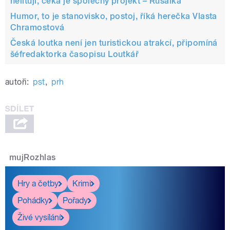
nelitují, čeká je společný projekt – Rusalka
Humor, to je stanovisko, postoj, říká herečka Vlasta
Chramostová
Česká loutka není jen turistickou atrakcí, připomíná
šéfredaktorka časopisu Loutkář
autoři:
pst
,
prh
mujRozhlas
Hry a četby
Krimi
Pohádky
Pořady
Živé vysílání