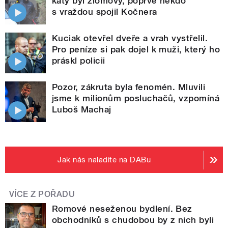
katy byl zlomový, poprvé někdo
s vraždou spojil Kočnera
Kuciak otevřel dveře a vrah vystřelil.
Pro peníze si pak dojel k muži, který ho
práskl policii
Pozor, zákruta byla fenomén. Mluvili
jsme k milionům posluchačů, vzpomíná
Luboš Machaj
Jak nás naladíte na DABu
VÍCE Z POŘADU
Romové neseženou bydlení. Bez
obchodníků s chudobou by z nich byli