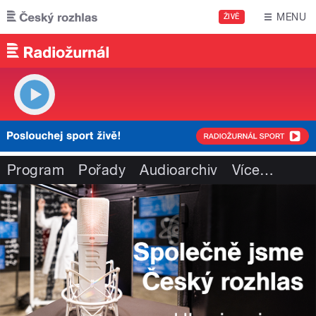
Přejít k hlavnímu obsahu
MENU
ŽIVĚ
Program
Pořady
Audioarchiv
Více
…