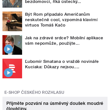
bezdomovci, říká ústecký...
Být Rom připadalo Američanům
neskutečně cool, vzpomíná klavírní
virtuos Tomáš Kačo
Jak na zdravé srdce? Mobilní aplikace
vám nepomůže, použijte...
Ľubomír Smatana o vraždě novináře
Kuciaka: Důkazy nejsou....
E-SHOP ČESKÉHO ROZHLASU
Přijměte pozvání na úsměvný doušek moudré
člověčiny.