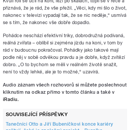
Kvůli roli se učil na koni, lezl po skalách, topil se v řece a
přiznává, že je rád, že vše přežil. „Věci, kdy mi šlo o život,
nakonec v televizi vypadají tak, že se nic neděje,“ usmívá
se s tím, že nakonec vše dobře dopadlo.
Pohádce neschází efektivní triky, dobrodružná podívaná,
reálná zvířata – oblíbil si zejména jízdu na koni, v tom by
rád v budoucnu pokračoval. Pohádky jako takové mají
podle něj v sobě odvěkou pravdu a je dobře, když zvítězí
dobro. „O to bychom se měli v reálném životě snažit,
není to vždy lehké, ale je to možné,“ uzavírá.
Audio záznam všech rozhovorů si můžete poslechnout
kliknutím na odkaz přímo v tomto článku a také v
iRadiu.
SOUVISEJÍCÍ PŘÍSPĚVKY
Tanečníci Otto a Jiří Bubeníčkovi konce kariéry