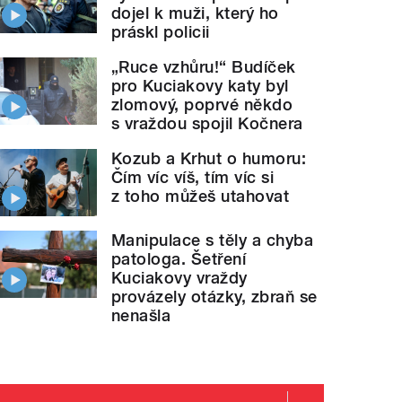
dojel k muži, který ho
práskl policii
„Ruce vzhůru!“ Budíček
pro Kuciakovy katy byl
zlomový, poprvé někdo
s vraždou spojil Kočnera
Kozub a Krhut o humoru:
Čím víc víš, tím víc si
z toho můžeš utahovat
Manipulace s těly a chyba
patologa. Šetření
Kuciakovy vraždy
provázely otázky, zbraň se
nenašla