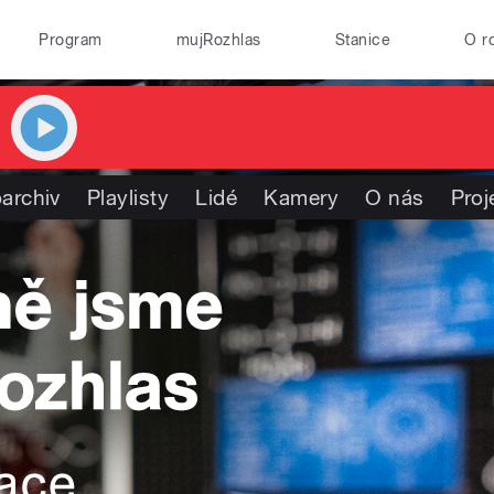
Program
mujRozhlas
Stanice
O r
archiv
Playlisty
Lidé
Kamery
O nás
Proj