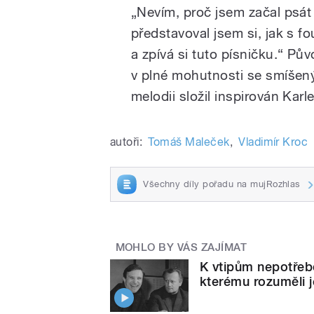
„Nevím, proč jsem začal psát 
představoval jsem si, jak s f
a zpívá si tuto písničku.“ Pů
v plné mohutnosti se smíšeným
melodii složil inspirován Kar
autoři:
Tomáš Maleček
,
Vladimír Kroc
Všechny díly pořadu na mujRozhlas
MOHLO BY VÁS ZAJÍMAT
K vtipům nepotřebo
kterému rozuměli j