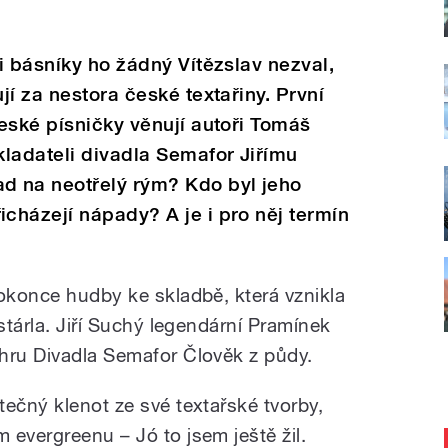
i básníky ho žádný Vítězslav nezval,
í za nestora české textařiny. První
eské písničky věnují autoři Tomáš
ladateli divadla Semafor Jiřímu
d na neotřelý rým? Kdo byl jeho
cházejí nápady? A je i pro něj termín
dokonce hudby ke skladbě, která vznikla
estárla. Jiří Suchý legendární Pramínek
hru Divadla Semafor Člověk z půdy.
ečný klenot ze své textařské tvorby,
 evergreenu – Jó to jsem ještě žil.