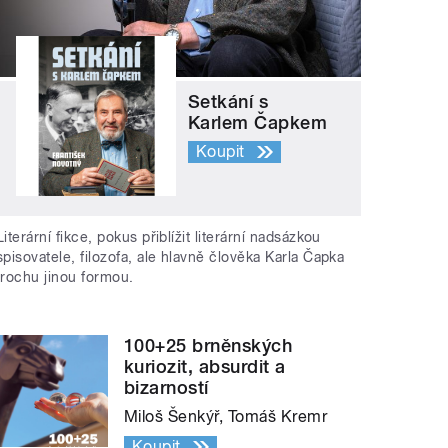
Setkání s
Karlem Čapkem
Koupit
Literární fikce, pokus přiblížit literární nadsázkou
spisovatele, filozofa, ale hlavně člověka Karla Čapka
trochu jinou formou.
100+25 brněnských
kuriozit, absurdit a
bizarností
Miloš Šenkýř, Tomáš Kremr
Koupit