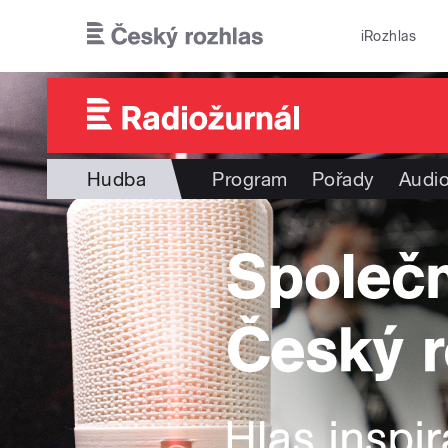
Přejít k hlavnímu obsahu
iRozhlas
Hudba
Program
Pořady
Audio