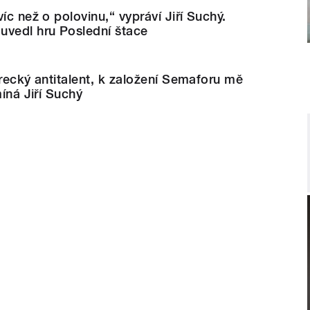
íc než o polovinu,“ vypráví Jiří Suchý.
uvedl hru Poslední štace
erecký antitalent, k založení Semaforu mě
míná Jiří Suchý