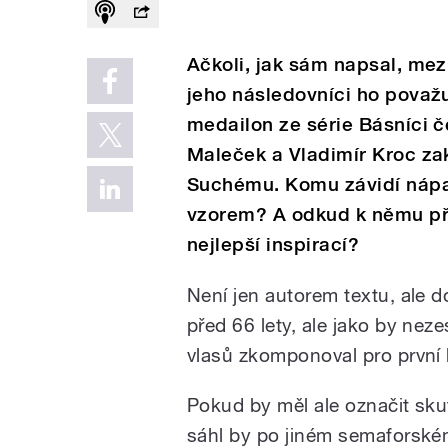
Ačkoli, jak sám napsal, mez
jeho následovníci ho považuj
medailon ze série Básníci č
Maleček a Vladimír Kroc zak
Suchému. Komu závidí nápa
vzorem? A odkud k němu při
nejlepší inspirací?
Není jen autorem textu, ale 
před 66 lety, ale jako by nez
vlasů zkomponoval pro první 
Pokud by měl ale označit skut
sáhl by po jiném semaforském