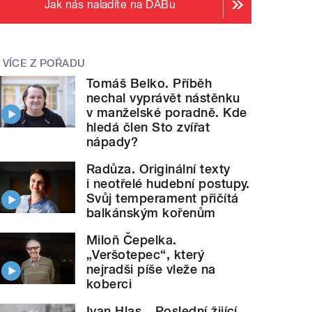
Jak nás naladíte na DABu
VÍCE Z POŘADU
Tomáš Belko. Příběh
nechal vyprávět nástěnku
v manželské poradně. Kde
hledá člen Sto zvířat
nápady?
Radůza. Originální texty
i neotřelé hudební postupy.
Svůj temperament přičítá
balkánským kořenům
Miloň Čepelka.
„Veršotepec“, který
nejradši píše vleže na
koberci
Ivan Hlas. „Poslední žijící