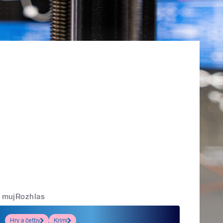
mujRozhlas
Hry a četby
Krimi