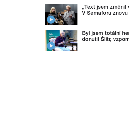
„Text jsem změnil v
V Semaforu znovu 
Byl jsem totální h
donutil Šlitr, vzpo