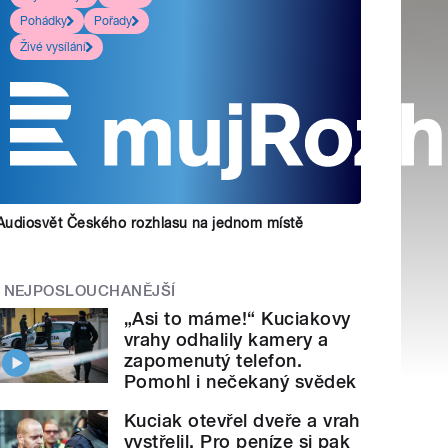
Pohádky
Pořady
Živé vysílání
Audiosvět Českého rozhlasu na jednom místě
NEJPOSLOUCHANĚJŠÍ
„Asi to máme!“ Kuciakovy
vrahy odhalily kamery a
zapomenutý telefon.
Pomohl i nečekaný svědek
Kuciak otevřel dveře a vrah
vystřelil. Pro peníze si pak