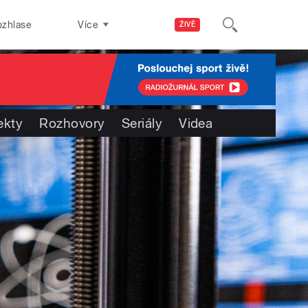
ozhlase
Více
ŽIVĚ
ekty
Rozhovory
Seriály
Videa