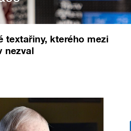
é textařiny, kterého mezi
v nezval