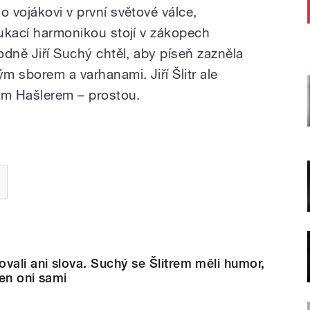
o vojákovi v první světové válce,
oukací harmonikou stojí v zákopech
vodně Jiří Suchý chtěl, aby píseň zazněla
 sborem a varhanami. Jiří Šlitr ale
lem Hašlerem – prostou.
vali ani slova. Suchý se Šlitrem měli humor,
en oni sami