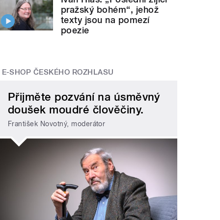
pražský bohém“, jehož
texty jsou na pomezí
poezie
E-SHOP ČESKÉHO ROZHLASU
Přijměte pozvání na úsměvný
doušek moudré člověčiny.
František Novotný, moderátor