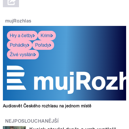
mujRozhlas
Hry a četby
Krimi
Pohádky
Pořady
Živé vysílání
Audiosvět Českého rozhlasu na jednom místě
NEJPOSLOUCHANĚJŠÍ