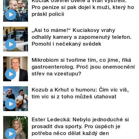
Kuciak otevřel dveře a vrah vystřelil.
Pro peníze si pak dojel k muži, který ho
práskl policii
„Asi to máme!“ Kuciakovy vrahy
odhalily kamery a zapomenutý telefon.
Pomohl i nečekaný svědek
Mikrobiom si tvoříme tím, co jíme, říká
gastroenterolog. Proč jsou onemocnění
střev na vzestupu?
Kozub a Krhut o humoru: Čím víc víš,
tím víc si z toho můžeš utahovat
Ester Ledecká: Nebylo jednoduché si
prosadit dva sporty. Pro úspěch je
potřeba něco dělat každý den