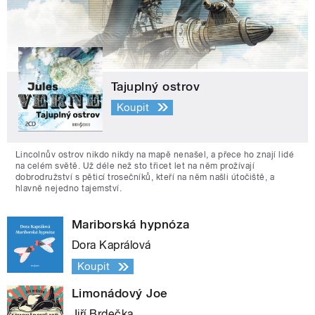
Tajuplný ostrov
Koupit
Lincolnův ostrov nikdo nikdy na mapě nenašel, a přece ho znají lidé
na celém světě. Už déle než sto třicet let na něm prožívají
dobrodružství s pěticí trosečníků, kteří na něm našli útočiště, a
hlavně nejedno tajemství.
Mariborská hypnóza
Dora Kaprálová
Koupit
Limonádový Joe
Jiří Brdečka