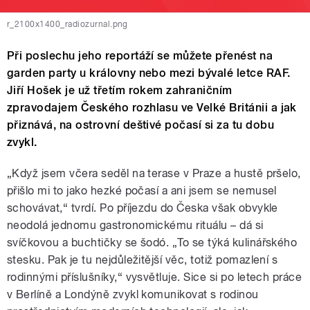
r_2100x1400_radiozurnal.png
Při poslechu jeho reportáží se můžete přenést na
garden party u královny nebo mezi bývalé letce RAF.
Jiří Hošek je už třetím rokem zahraničním
zpravodajem Českého rozhlasu ve Velké Británii a jak
přiznává, na ostrovní deštivé počasí si za tu dobu
zvykl.
„Když jsem včera seděl na terase v Praze a hustě pršelo,
přišlo mi to jako hezké počasí a ani jsem se nemusel
schovávat,“ tvrdí. Po příjezdu do Česka však obvykle
neodolá jednomu gastronomickému rituálu – dá si
svíčkovou a buchtičky se šodó. „To se týká kulinářského
stesku. Pak je tu nejdůležitější věc, totiž pomazlení s
rodinnými příslušníky,“ vysvětluje. Sice si po letech práce
v Berlíně a Londýně zvykl komunikovat s rodinou