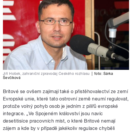
Jiří Hošek, zahraniční zpravodaj Českého rozhlasu
|
foto:
Šárka
Ševčíková
Britové se ovšem zajímají také o přistěhovalectví ze zemí
Evropské unie, které tato ostrovní země neumí regulovat,
protože volný pohyb osob je jedním z pilířů evropské
integrace. „Ve Spojeném království jsou navíc
desetitisíce pracovních míst, o které Britové nemají
zájem a kde by v případě jakékoliv regulace chyběli