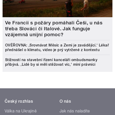
Ve Francii s požáry pomáhali Češi, u nás
třeba Slováci či Italové. Jak funguje
vzájemná unijní pomoc?
OVĚŘOVNA: ‚Srovnávat Měsíc a Zemi je zavádějící.‘ Lékař
přednášel o klimatu, video je prý vytržené z kontextu
Stížností na stavební řízení kanceláři ombudsmanky
přibývá. ‚Lidé by si měli stěžovat víc,‘ míní právníci
Český rozhlas
O nás
Válka na Ukrajině
Jak nás naladíte