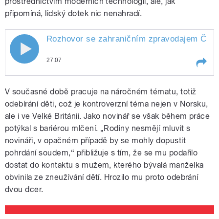
prostřednictvím moderních technologií, ale, jak
připomíná, lidský dotek nic nenahradí.
Rozhovor se zahraničním zpravodajem Českéh
27:07
Play /
Výborná.
Rozhovor se zahraničním
V současné době pracuje na náročném tématu, totiž
zpravodajem Českého rozhlasu v
Londýně Jiřím Hoškem o otázce
odebírání děti, což je kontroverzní téma nejen v Norsku,
odebírání dětí britskými úřady,
ale i ve Velké Británii. Jako novinář se však během práce
uprchlících mířících do Spojeného
potýkal s bariérou mlčení. „Rodiny nesmějí mluvit s
království a také o tom, jací jsou
Britové. Moderuje Lucie
novináři, v opačném případě by se mohly dopustit
pohrdání soudem,“ přibližuje s tím, že se mu podařilo
dostat do kontaktu s mužem, kterého bývalá manželka
obvinila ze zneužívání dětí. Hrozilo mu proto odebrání
pause
dvou dcer.