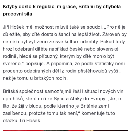
Kdyby došlo k regulaci migrace, Británii by chyběla
pracovní síla
Jiří Hošek měl možnost mluvit také se soudci. „Pro ně je
důležité, aby dítě dostalo šanci na lepší život. Zároveň by
nemělo být vytrženo ze své kulturní identity. Pokud tedy
hrozí odebrání dítěte například české nebo slovenské
rodině, hledá se příbuzný, kterým by dítě mohlo být
svěřeno,“ popisuje. A připomíná, že podle statistiky není
procento odebíraných dětí z rodin přistěhovalců vyšší,
než je tomu u britských rodin.
Britská společnost samozřejmě řeší i situaci nových vln
uprchlíků, které míří ze Sýrie a Afriky do Evropy. „Je jim
líto, že žijí v bludu, podle kterého je Británie zemí
zaslíbenou, protože tomu tak není,“ komentuje tuto
otázku Jiří Hošek.