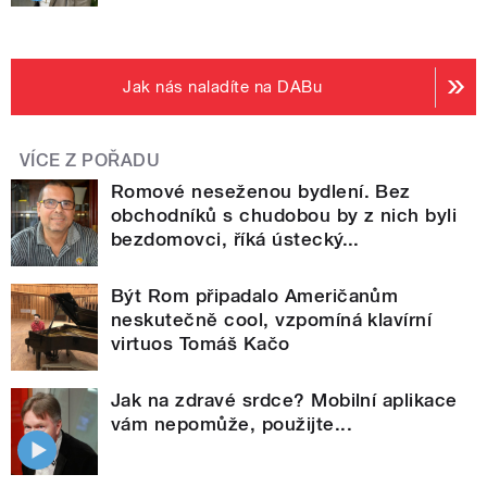
Jak nás naladíte na DABu
VÍCE Z POŘADU
Romové neseženou bydlení. Bez
obchodníků s chudobou by z nich byli
bezdomovci, říká ústecký...
Být Rom připadalo Američanům
neskutečně cool, vzpomíná klavírní
virtuos Tomáš Kačo
Jak na zdravé srdce? Mobilní aplikace
vám nepomůže, použijte...