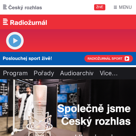
Přejít k hlavnímu obsahu
MENU
ŽIVĚ
Program
Pořady
Audioarchiv
Více
…