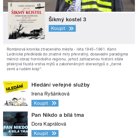
Šikmý kostel 3
Koupit
Románová kronika ztraceného města - léta 1945–1961. Karin
Lednická předkládá do značné míry převratný, dosavadní paradigma
měnící obraz hornického regionu, jehož zahlazenou historii stále
překrývá tlustá vrstva mýtů a zakořeněných stereotypů o „černé
zemi a rudém kraji“.
Hledání veřejné služby
Irena Ryšánková
Koupit
Pan Nikdo a bílá tma
Dora Kaprálová
Koupit