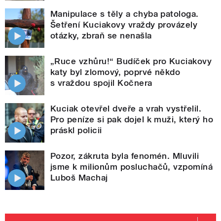
Manipulace s těly a chyba patologa.
Šetření Kuciakovy vraždy provázely
otázky, zbraň se nenašla
„Ruce vzhůru!“ Budíček pro Kuciakovy
katy byl zlomový, poprvé někdo
s vraždou spojil Kočnera
Kuciak otevřel dveře a vrah vystřelil.
Pro peníze si pak dojel k muži, který ho
práskl policii
Pozor, zákruta byla fenomén. Mluvili
jsme k milionům posluchačů, vzpomíná
Luboš Machaj