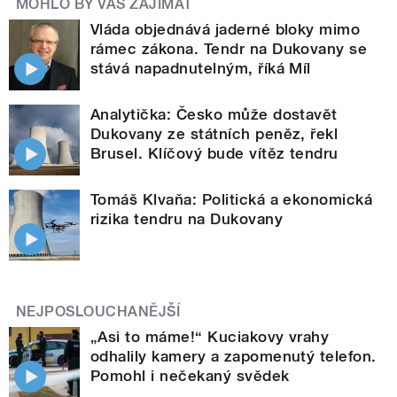
MOHLO BY VÁS ZAJÍMAT
Vláda objednává jaderné bloky mimo
rámec zákona. Tendr na Dukovany se
stává napadnutelným, říká Míl
Analytička: Česko může dostavět
Dukovany ze státních peněz, řekl
Brusel. Klíčový bude vítěz tendru
Tomáš Klvaňa: Politická a ekonomická
rizika tendru na Dukovany
NEJPOSLOUCHANĚJŠÍ
„Asi to máme!“ Kuciakovy vrahy
odhalily kamery a zapomenutý telefon.
Pomohl i nečekaný svědek