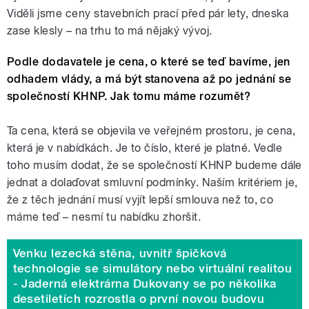
Viděli jsme ceny stavebních prací před pár lety, dneska
zase klesly – na trhu to má nějaký vývoj.
Podle dodavatele je cena, o které se teď bavíme, jen
odhadem vlády, a má být stanovena až po jednání se
společností KHNP. Jak tomu máme rozumět?
Ta cena, která se objevila ve veřejném prostoru, je cena,
která je v nabídkách. Je to číslo, které je platné. Vedle
toho musím dodat, že se společností KHNP budeme dále
jednat a dolaďovat smluvní podmínky. Naším kritériem je,
že z těch jednání musí vyjít lepší smlouva než to, co
máme teď – nesmí tu nabídku zhoršit.
Venku lezecká stěna, uvnitř špičková
technologie se simulátory nebo virtuální realitou
- Jaderná elektrárna Dukovany se po několika
desetiletích rozrostla o první novou budovu