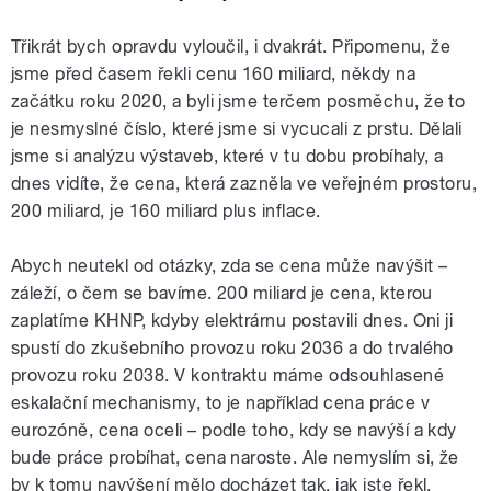
Třikrát bych opravdu vyloučil, i dvakrát. Připomenu, že
jsme před časem řekli cenu 160 miliard, někdy na
začátku roku 2020, a byli jsme terčem posměchu, že to
je nesmyslné číslo, které jsme si vycucali z prstu. Dělali
jsme si analýzu výstaveb, které v tu dobu probíhaly, a
dnes vidíte, že cena, která zazněla ve veřejném prostoru,
200 miliard, je 160 miliard plus inflace.
Abych neutekl od otázky, zda se cena může navýšit –
záleží, o čem se bavíme. 200 miliard je cena, kterou
zaplatíme KHNP, kdyby elektrárnu postavili dnes. Oni ji
spustí do zkušebního provozu roku 2036 a do trvalého
provozu roku 2038. V kontraktu máme odsouhlasené
eskalační mechanismy, to je například cena práce v
eurozóně, cena oceli – podle toho, kdy se navýší a kdy
bude práce probíhat, cena naroste. Ale nemyslím si, že
by k tomu navýšení mělo docházet tak, jak jste řekl.