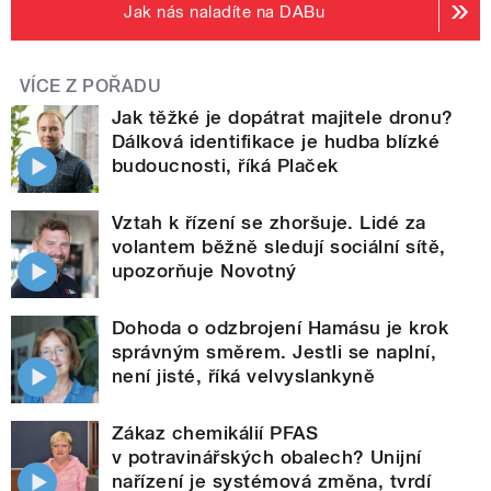
Jak nás naladíte na DABu
VÍCE Z POŘADU
Jak těžké je dopátrat majitele dronu?
Dálková identifikace je hudba blízké
budoucnosti, říká Plaček
Vztah k řízení se zhoršuje. Lidé za
volantem běžně sledují sociální sítě,
upozorňuje Novotný
Dohoda o odzbrojení Hamásu je krok
správným směrem. Jestli se naplní,
není jisté, říká velvyslankyně
Zákaz chemikálií PFAS
v potravinářských obalech? Unijní
nařízení je systémová změna, tvrdí