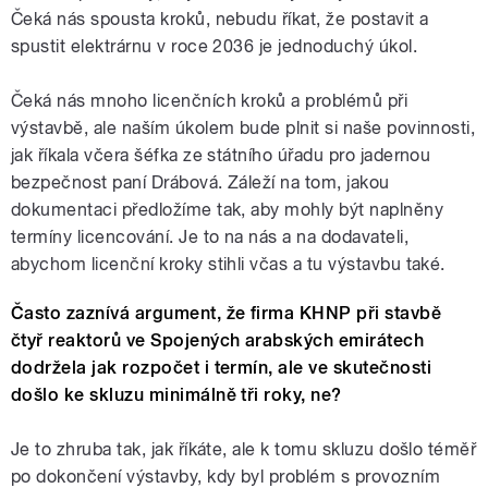
Čeká nás spousta kroků, nebudu říkat, že postavit a
spustit elektrárnu v roce 2036 je jednoduchý úkol.
Čeká nás mnoho
licenčních kroků a problémů při
výstavbě, ale naším úkolem bude plnit si naše povinnosti,
jak říkala včera šéfka ze státního úřadu pro jadernou
bezpečnost paní Drábová. Záleží na tom, jakou
dokumentaci předložíme tak, aby mohly být naplněny
termíny licencování. Je to na nás a na dodavateli,
abychom licenční kroky stihli včas a tu výstavbu také.
Často zaznívá argument, že firma KHNP při stavbě
čtyř reaktorů ve Spojených arabských emirátech
dodržela jak rozpočet i termín, ale ve skutečnosti
došlo ke skluzu minimálně tři roky, ne?
Je to zhruba tak, jak říkáte, ale k tomu skluzu došlo téměř
po dokončení výstavby, kdy byl problém s provozním