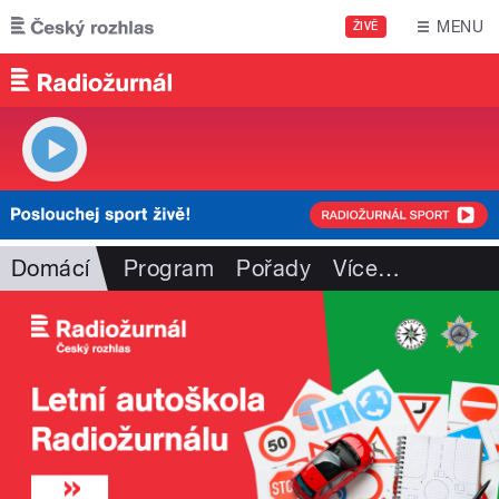
Přejít k hlavnímu obsahu
MENU
ŽIVĚ
Domácí
Program
Pořady
Více
…