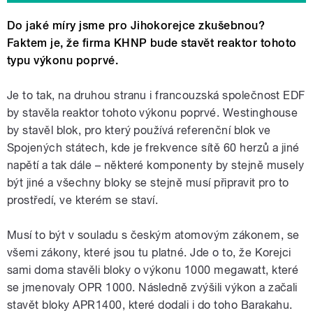
Do jaké míry jsme pro Jihokorejce zkušebnou?
Faktem je, že firma KHNP bude stavět reaktor tohoto
typu výkonu poprvé.
Je to tak, na druhou stranu i francouzská společnost EDF
by stavěla reaktor tohoto výkonu poprvé. Westinghouse
by stavěl blok, pro který používá referenční blok ve
Spojených státech, kde je frekvence sítě 60 herzů a jiné
napětí a tak dále – některé komponenty by stejně musely
být jiné a všechny bloky se stejně musí připravit pro to
prostředí, ve kterém se staví.
Musí to být v souladu s českým atomovým zákonem, se
všemi zákony, které jsou tu platné.
Jde o to, že Korejci
sami doma stavěli bloky o výkonu 1000 megawatt, které
se jmenovaly OPR 1000. Následně zvýšili výkon a začali
stavět bloky APR1400, které dodali i do toho Barakahu.