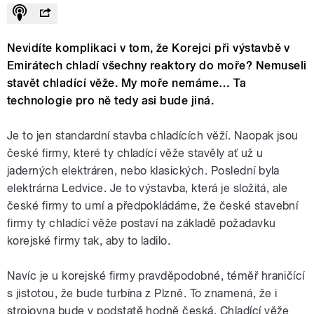
Nevidíte komplikaci v tom, že Korejci při výstavbě v
Emirátech chladí všechny reaktory do moře? Nemuseli
stavět chladící věže. My moře nemáme… Ta
technologie pro ně tedy asi bude jiná.
Je to jen standardní stavba chladících věží.
Naopak jsou
české firmy, které ty chladící věže stavěly ať už u
jaderných elektráren, nebo klasických. Poslední byla
elektrárna Ledvice. Je to výstavba, která je složitá, ale
české firmy to umí a předpokládáme, že české stavební
firmy ty chladící věže postaví na základě požadavku
korejské firmy tak, aby to ladilo.
Navíc je u korejské firmy pravděpodobné, téměř hraničící
s jistotou, že bude turbína z Plzně. To znamená, že i
strojovna bude v podstatě hodně česká. Chladící věže