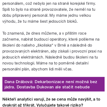
personálem, což nebylo jen na straně korejské firmy.
Spíš to bylo na straně provozovatele, že neměl na tu
dobu připravený personál. My máme jednu velkou
výhodu, že tu máme šest jedoucích bloků.
To znamená, že dnes můžeme, a v příštím roce
začneme, nabírat budoucí operátory, které pošleme na
školení do našeho „školiska“ v Brně a následně do
provozovaných elektráren, aby získali i provozní praxi na
jedoucích elektrárnách. Následně budou školeni na tu
novou technologii. Máme na to poměrně detailní
personální plán, abychom lidi měli včas.
Dana Drábová: Dekarbonizace není možná bez
jádra. Dostavba Dukovan ale stačit nebude
Někteří analytici varují, že se cena může navýšit, a to
dvakrát až třikrát. Vylučujete takové riziko?