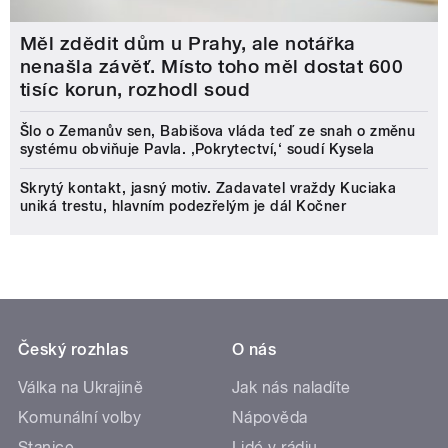
Měl zdědit dům u Prahy, ale notářka
nenašla závěť. Místo toho měl dostat 600
tisíc korun, rozhodl soud
Šlo o Zemanův sen, Babišova vláda teď ze snah o změnu
systému obviňuje Pavla. ‚Pokrytectví,‘ soudí Kysela
Skrytý kontakt, jasný motiv. Zadavatel vraždy Kuciaka
uniká trestu, hlavním podezřelým je dál Kočner
Český rozhlas
O nás
Válka na Ukrajině
Jak nás naladíte
Komunální volby
Nápověda
Stanice
Lidé v rádiu