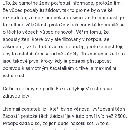
„To, že samotné ženy potřebují informace, protože tím,
že vůbec podaly tu žádost, tak to pro ně bylo velké
rozhodnutí, že se s tím někomu svěří. Je to intimnost, je
to kulturní záležitost, protože v naší romské komunitě se
o těchto věcech vůbec nehovoří. Věřím tomu, že
spousty žen, které byly sterilizovány v rozporu se
zákonem, tak to třeba vůbec nepodají, protože nechtějí,
aby to ostatní třeba v rodině věděly. To znamená, že toto
jsou takové první kroky, kdy je potřeba přistupovat
opravdu k samotným žadatelkám citlivě, s maximální
vstřícností.“
Další problémy se podle Fukové týkají Ministerstva
zdravotnictví.
„Nemají dostatek lidí, kteří by se věnovali vyřizování těch
žádostí, protože těch žádostí je v tuto chvíli víc než 2500.
Předpokládalo se, že jich bude několik set. A to si