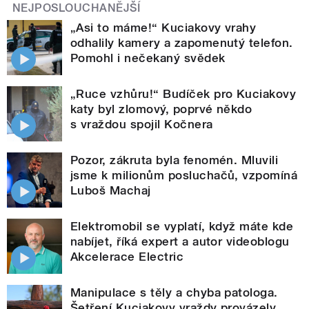
NEJPOSLOUCHANĚJŠÍ
„Asi to máme!“ Kuciakovy vrahy
odhalily kamery a zapomenutý telefon.
Pomohl i nečekaný svědek
„Ruce vzhůru!“ Budíček pro Kuciakovy
katy byl zlomový, poprvé někdo
s vraždou spojil Kočnera
Pozor, zákruta byla fenomén. Mluvili
jsme k milionům posluchačů, vzpomíná
Luboš Machaj
Elektromobil se vyplatí, když máte kde
nabíjet, říká expert a autor videoblogu
Akcelerace Electric
Manipulace s těly a chyba patologa.
Šetření Kuciakovy vraždy provázely