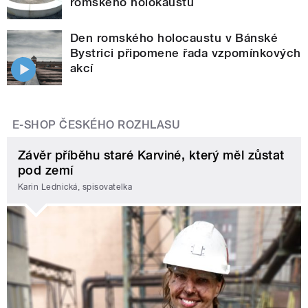
romského holokaustu
Den romského holocaustu v Bánské
Bystrici připomene řada vzpomínkových
akcí
E-SHOP ČESKÉHO ROZHLASU
Závěr příběhu staré Karviné, který měl zůstat
pod zemí
Karin Lednická, spisovatelka