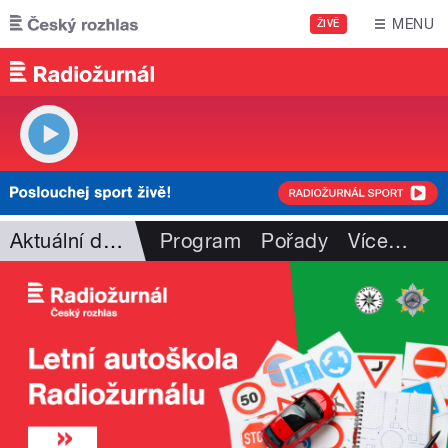
Přejít k hlavnímu obsahu
MENU
ŽIVĚ
Aktuální dění
Program
Pořady
Více
…