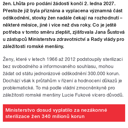
žen. Lhůta pro podání žádostí končí 2. ledna 2027.
Přestože již byla přiznána a vyplacena významná část
odškodnění, stovky žen nadále čekají na rozhodnutí –
některé měsíce, jiné i více než dva roky. Co je ještě
potřeba v tomto směru zlepšit, zjišťovala Jana Šustová
u zástupců Ministerstva zdravotnictví a Rady vlády pro
záležitosti romské menšiny.
Ženy, které v letech 1966 až 2012 podstoupily sterilizaci
bez svobodného a informovaného souhlasu, mohou
žádat od státu jednorázové odškodnění 300.000 korun.
Dochází však k průtahům v řízení a hodnocení důkazů je
problematické. To má podle vládní zmocněnkyně pro
záležitosti romské menšiny Lucie Fukové vícero důvodů.
Ministerstvo dosud vyplatilo za nezákonné
sterilizace žen 340 milionů korun