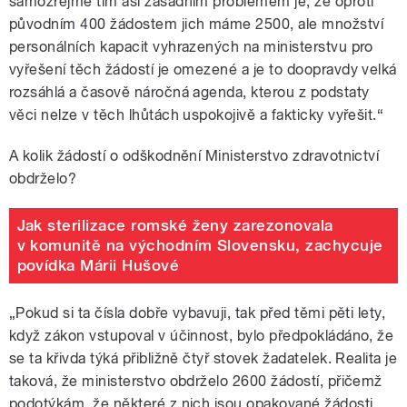
samozřejmě tím asi zásadním problémem je, že oproti
původním 400 žádostem jich máme 2500, ale množství
personálních kapacit vyhrazených na ministerstvu pro
vyřešení těch žádostí je omezené a je to doopravdy velká
rozsáhlá a časově náročná agenda, kterou z podstaty
věci nelze v těch lhůtách uspokojivě a fakticky vyřešit.“
A kolik žádostí o odškodnění Ministerstvo zdravotnictví
obdrželo?
Jak sterilizace romské ženy zarezonovala
v komunitě na východním Slovensku, zachycuje
povídka Márii Hušové
„Pokud si ta čísla dobře vybavuji, tak před těmi pěti lety,
když zákon vstupoval v účinnost, bylo předpokládáno, že
se ta křivda týká přibližně čtyř stovek žadatelek. Realita je
taková, že ministerstvo obdrželo 2600 žádostí, přičemž
podotýkám, že některé z nich jsou opakované žádosti,