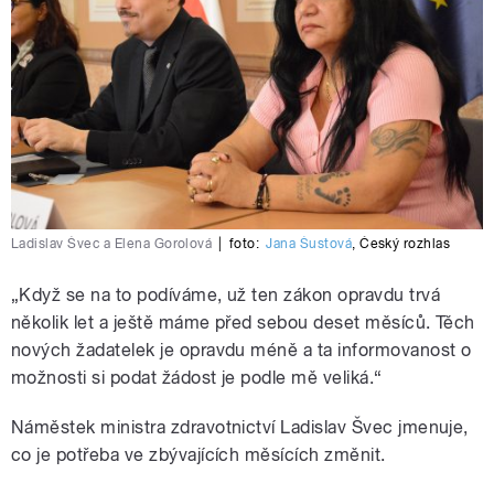
Ladislav Švec a Elena Gorolová
|
foto:
Jana Šustová
,
Český rozhlas
„Když se na to podíváme, už ten zákon opravdu trvá
několik let a ještě máme před sebou deset měsíců. Těch
nových žadatelek je opravdu méně a ta informovanost o
možnosti si podat žádost je podle mě veliká.“
Náměstek ministra zdravotnictví Ladislav Švec jmenuje,
co je potřeba ve zbývajících měsících změnit.