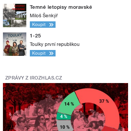
Temné letopisy moravské
Miloš Šenkýř
Koupit
1-25
Toulky první republikou
Koupit
ZPRÁVY Z IROZHLAS.CZ