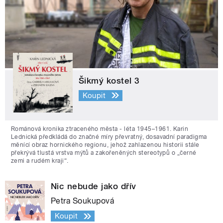
Šikmý kostel 3
Koupit
Románová kronika ztraceného města - léta 1945–1961. Karin
Lednická předkládá do značné míry převratný, dosavadní paradigma
měnící obraz hornického regionu, jehož zahlazenou historii stále
překrývá tlustá vrstva mýtů a zakořeněných stereotypů o „černé
zemi a rudém kraji“.
Nic nebude jako dřív
Petra Soukupová
Koupit