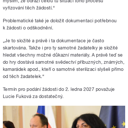
myslím, že odráží celou tu situaci toho procesu
vyřizování těch žádostí.“
Problematické také je doložit dokumentaci potřebnou
k žádosti o odškodnění.
„Je to složité a právě i ta dokumentace je často
skartována. Takže i pro ty samotné žadatelky je složité
hledat všechny možné důkazní materiály. A právě teď se
do hry dostává samotné svědectví příbuzných, známých,
kamarádek apod., kteří o samotné sterilizaci slyšeli přímo
od těch žadatelek.“
Termín pro podání žádosti do 2. ledna 2027 považuje
Lucie Fuková za dostatečný.