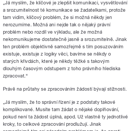
„Já myslím, že klíčové je zlepšit komunikaci, vysvětlování
a srozumitelnost té komunikace se žadatelkami, protože
tam vidím, klíčový problém, že si možná někdy jen
nerozumíme. Možná ani nejde tak o nějaký právní
problém nebo rozdíl ve výkladu, ale že možná
nekomunikujeme dostatečně jasně a srozumitelně. Jinak
ten problém objektivně samozřejmě s tím posuzováním
existuje, existuje z logiky věci, bavíme se někdy o
starých křivdách, které je někdy těžké s takovým
dlouhým časovým odstupem z toho právního hlediska
zpracovat.“
Právě na průtahy se zpracováním žádostí bývají stížnosti.
„Já myslím, že to správní řízení je z podstaty takové
komplikované. Musíte tam žádat o nějaké doplňování,
pokud není ta žádost úplná, apod. Už vlastně ty jednotlivé
kroky, to celkové zpracování prodlužují. Jinak