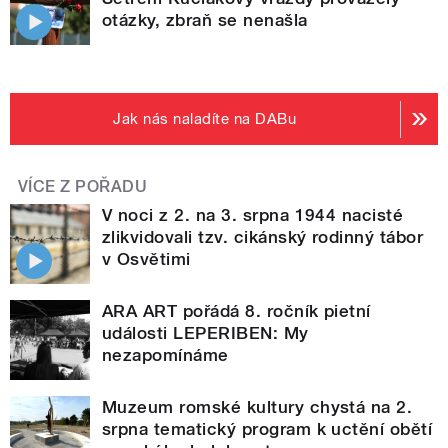
otázky, zbraň se nenašla
Jak nás naladíte na DABu
VÍCE Z POŘADU
V noci z 2. na 3. srpna 1944 nacisté
zlikvidovali tzv. cikánský rodinný tábor
v Osvětimi
ARA ART pořádá 8. ročník pietní
události LEPERIBEN: My
nezapomínáme
Muzeum romské kultury chystá na 2.
srpna tematický program k uctění obětí