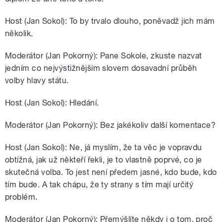
Host (Jan Sokol): To by trvalo dlouho, poněvadž jich mám
několik.
Moderátor (Jan Pokorný): Pane Sokole, zkuste nazvat
jedním co nejvýstižnějším slovem dosavadní průběh
volby hlavy státu.
Host (Jan Sokol): Hledání.
Moderátor (Jan Pokorný): Bez jakékoliv další komentace?
Host (Jan Sokol): Ne, já myslím, že ta věc je vopravdu
obtížná, jak už někteří řekli, je to vlastně poprvé, co je
skutečná volba. To jest není předem jasné, kdo bude, kdo
tím bude. A tak chápu, že ty strany s tím mají určitý
problém.
Moderátor (Jan Pokorný): Přemýšlíte někdy i o tom, proč