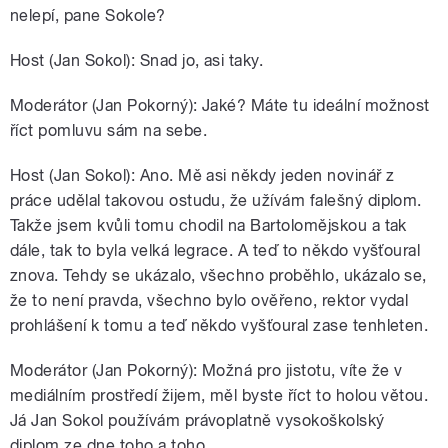
nelepí, pane Sokole?
Host (Jan Sokol): Snad jo, asi taky.
Moderátor (Jan Pokorný): Jaké? Máte tu ideální možnost
říct pomluvu sám na sebe.
Host (Jan Sokol): Ano. Mě asi někdy jeden novinář z
práce udělal takovou ostudu, že užívám falešný diplom.
Takže jsem kvůli tomu chodil na Bartolomějskou a tak
dále, tak to byla velká legrace. A teď to někdo vyšťoural
znova. Tehdy se ukázalo, všechno proběhlo, ukázalo se,
že to není pravda, všechno bylo ověřeno, rektor vydal
prohlášení k tomu a teď někdo vyšťoural zase tenhleten.
Moderátor (Jan Pokorný): Možná pro jistotu, víte že v
mediálním prostředí žijem, měl byste říct to holou větou.
Já Jan Sokol používám právoplatně vysokoškolský
diplom ze dne toho a toho.