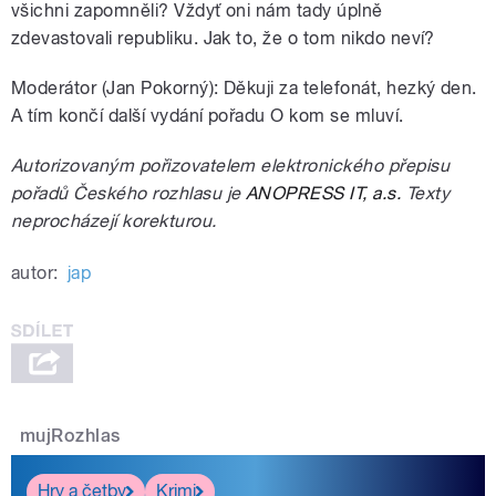
všichni zapomněli? Vždyť oni nám tady úplně
zdevastovali republiku. Jak to, že o tom nikdo neví?
Moderátor (Jan Pokorný): Děkuji za telefonát, hezký den.
A tím končí další vydání pořadu O kom se mluví.
Autorizovaným pořizovatelem elektronického přepisu
pořadů Českého rozhlasu je
ANOPRESS IT, a.s.
Texty
neprocházejí korekturou.
autor:
jap
mujRozhlas
Hry a četby
Krimi