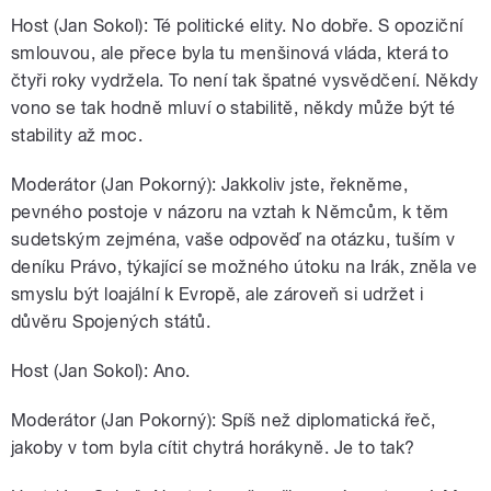
Host (Jan Sokol): Té politické elity. No dobře. S opoziční
smlouvou, ale přece byla tu menšinová vláda, která to
čtyři roky vydržela. To není tak špatné vysvědčení. Někdy
vono se tak hodně mluví o stabilitě, někdy může být té
stability až moc.
Moderátor (Jan Pokorný): Jakkoliv jste, řekněme,
pevného postoje v názoru na vztah k Němcům, k těm
sudetským zejména, vaše odpověď na otázku, tuším v
deníku Právo, týkající se možného útoku na Irák, zněla ve
smyslu být loajální k Evropě, ale zároveň si udržet i
důvěru Spojených států.
Host (Jan Sokol): Ano.
Moderátor (Jan Pokorný): Spíš než diplomatická řeč,
jakoby v tom byla cítit chytrá horákyně. Je to tak?