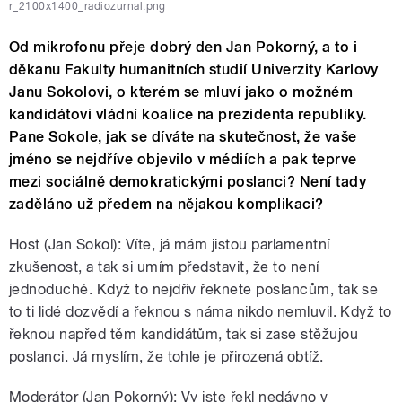
r_2100x1400_radiozurnal.png
Od mikrofonu přeje dobrý den Jan Pokorný, a to i
děkanu Fakulty humanitních studií Univerzity Karlovy
Janu Sokolovi, o kterém se mluví jako o možném
kandidátovi vládní koalice na prezidenta republiky.
Pane Sokole, jak se díváte na skutečnost, že vaše
jméno se nejdříve objevilo v médiích a pak teprve
mezi sociálně demokratickými poslanci? Není tady
zaděláno už předem na nějakou komplikaci?
Host (Jan Sokol): Víte, já mám jistou parlamentní
zkušenost, a tak si umím představit, že to není
jednoduché. Když to nejdřív řeknete poslancům, tak se
to ti lidé dozvědí a řeknou s náma nikdo nemluvil. Když to
řeknou napřed těm kandidátům, tak si zase stěžujou
poslanci. Já myslím, že tohle je přirozená obtíž.
Moderátor (Jan Pokorný): Vy jste řekl nedávno v