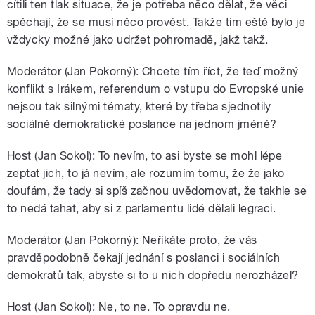
cítili ten tlak situace, že je potřeba něco dělat, že věci
spěchají, že se musí něco provést. Takže tím eště bylo je
vždycky možné jako udržet pohromadě, jakž takž.
Moderátor (Jan Pokorný): Chcete tím říct, že teď možný
konflikt s Irákem, referendum o vstupu do Evropské unie
nejsou tak silnými tématy, které by třeba sjednotily
sociálně demokratické poslance na jednom jméně?
Host (Jan Sokol): To nevím, to asi byste se mohl lépe
zeptat jich, to já nevím, ale rozumím tomu, že že jako
doufám, že tady si spíš začnou uvědomovat, že takhle se
to nedá tahat, aby si z parlamentu lidé dělali legraci.
Moderátor (Jan Pokorný): Neříkáte proto, že vás
pravděpodobně čekají jednání s poslanci i sociálních
demokratů tak, abyste si to u nich dopředu nerozházel?
Host (Jan Sokol): Ne, to ne. To opravdu ne.