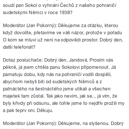
soudí pan Sokol o vyhnání Čechů z našeho pohraničí
sudetskými Němci v roce 1938?
Moderátor (Jan Pokorný): Děkujeme za otázku, kterou
když dovolíte, přetavíme ve váš názor, protože v pořadu
O kom se mluví už není na odpovědi prostor. Dobrý den,
další telefonát?
Dotaz posluchače: Dobrý den, Jandová. Prosím vás
pěkně, já jsem chtěla panu Sokolovi připomenout. Já
pamatuju dobu, kdy nás na pohraničí vodili dospělí,
abychom nebyli biti od sudetských Němců a z
patnáctého na šestnáctého jsme utíkali a všechen
majetek tam zůstal. Tak jako nevím, jak se... já vím, že
byly křivdy při odsunu, ale tohle jsme to nejdřív prožili my
a pak teprv oni. Děkuju.
Moderátor (Jan Pokorný): Děkujeme, na slyšenou. Dobrý