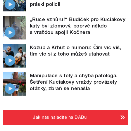
práskl policii
„Ruce vzhůru!“ Budíček pro Kuciakovy
katy byl zlomový, poprvé někdo
s vraždou spojil Kočnera
Kozub a Krhut o humoru: Čím víc víš,
tím víc si z toho můžeš utahovat
Manipulace s těly a chyba patologa.
Šetření Kuciakovy vraždy provázely
otázky, zbraň se nenašla
Jak nás naladíte na DABu