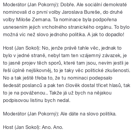
Moderátor (Jan Pokorný): Dobře. Ale sociální demokraté
nominovali d o první volby Jaroslava Bureše, do druhé
volby Miloše Zemana. Ta nominace byla podpořena
usnesením jejich vrcholného stranického orgánu. To bylo
možná víc než slovo jednoho politika. A jak to dopadlo!
Host (Jan Sokol): No, jenže právě tahle věc, jednak to
bylo v jedné straně, nebyl tam ten vzájemný závazek, je
to jasně projev těch sporů, které tam jsou, nevím jestli je
řeší úplně nejšikovněj, to je taky věc politické zkušenosti.
No a tak ještě třeba to, že tu nominaci podepsalo
šedesát poslanců a pak ten člověk dostal třicet hlasů, tak
to je na pováženou.. Takže já už bych na nějakou
podpisovou listinu bych nedal.
Moderátor (Jan Pokorný): Ale dáte na slovo politika.
Host (Jan Sokol): Ano. Ano.