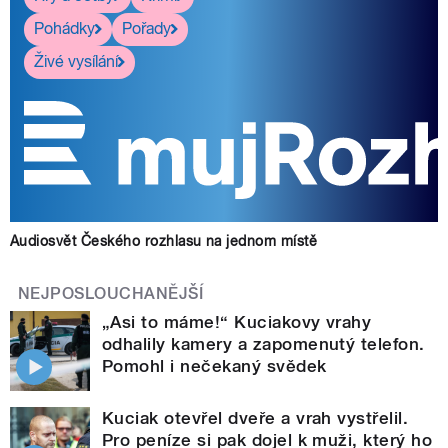
Pohádky
Pořady
Živé vysílání
Audiosvět Českého rozhlasu na jednom místě
NEJPOSLOUCHANĚJŠÍ
„Asi to máme!“ Kuciakovy vrahy
odhalily kamery a zapomenutý telefon.
Pomohl i nečekaný svědek
Kuciak otevřel dveře a vrah vystřelil.
Pro peníze si pak dojel k muži, který ho