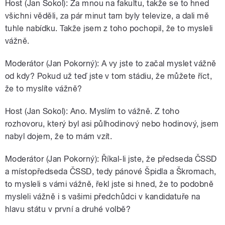
Host (Jan Sokol): Za mnou na fakultu, takže se to hned
všichni věděli, za pár minut tam byly televize, a dali mě
tuhle nabídku. Takže jsem z toho pochopil, že to mysleli
vážně.
Moderátor (Jan Pokorný): A vy jste to začal myslet vážně
od kdy? Pokud už teď jste v tom stádiu, že můžete říct,
že to myslíte vážně?
Host (Jan Sokol): Ano. Myslím to vážně. Z toho
rozhovoru, který byl asi půlhodinový nebo hodinový, jsem
nabyl dojem, že to mám vzít.
Moderátor (Jan Pokorný): Říkal-li jste, že předseda ČSSD
a místopředseda ČSSD, tedy pánové Špidla a Škromach,
to mysleli s vámi vážně, řekl jste si hned, že to podobně
mysleli vážně i s vašimi předchůdci v kandidatuře na
hlavu státu v první a druhé volbě?