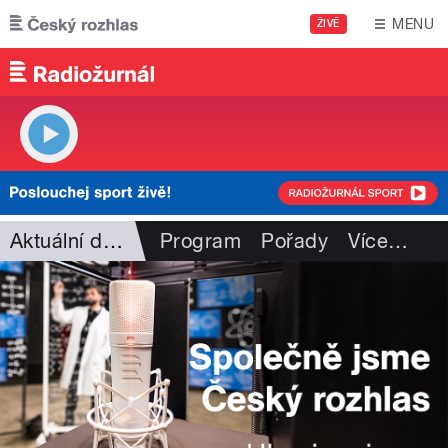
Přejít k hlavnímu obsahu
MENU
ŽIVĚ
Aktuální dění
Program
Pořady
Více
…