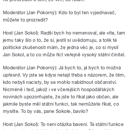
Moderátor (Jan Pokorný): Kdo to byl ten vyjednavač,
můžete to prozradit?
Host (Jan Sokol): Radši bych ho nemenoval, ale víte, tam
jemu taky šlo o to, že si, jestli si uvědomuju, a tolik té
politické zkušenosti mám, že jedna věc je, co si myslí
Jan Sokol, a to co může říct veřejně vysoký státní činitel.
Moderátor (Jan Pokorný): Já bych to, já bych to možná
upřesnil. Vy jste se kdysi netajil třeba s názorem, že těm,
kdo nebyli nacisty, by se mohlo nabídnout občanství.
Nicméně i teď, jakož i ve včerejších hospodářských
novinách upozorňujete, že jste to říkal jako občan, ale
jakmile byste měl státní funkci, tak nemůžete říkat, co
myslíte. To by vás, pane Sokole, bavilo?
Host (Jan Sokol): To není otázka bavení. Ta státní funkce