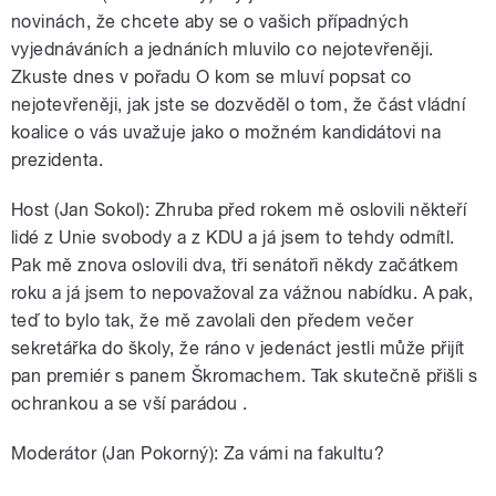
novinách, že chcete aby se o vašich případných
vyjednáváních a jednáních mluvilo co nejotevřeněji.
Zkuste dnes v pořadu O kom se mluví popsat co
nejotevřeněji, jak jste se dozvěděl o tom, že část vládní
koalice o vás uvažuje jako o možném kandidátovi na
prezidenta.
Host (Jan Sokol): Zhruba před rokem mě oslovili někteří
lidé z Unie svobody a z KDU a já jsem to tehdy odmítl.
Pak mě znova oslovili dva, tři senátoři někdy začátkem
roku a já jsem to nepovažoval za vážnou nabídku. A pak,
teď to bylo tak, že mě zavolali den předem večer
sekretářka do školy, že ráno v jedenáct jestli může přijít
pan premiér s panem Škromachem. Tak skutečně přišli s
ochrankou a se vší parádou .
Moderátor (Jan Pokorný): Za vámi na fakultu?