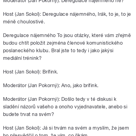
Moderátor (Jan Pokorný): Deregulace nájemného ne?
Host (Jan Sokol): Deregulace nájemného, Irák, to je, to je
méně choulostivé.
Deregulace nájemného To jsou otázky, které vám zřejmě
budou chtít položit zejména členové komunistického
poslaneckého klubu. Bral jste to tedy i jako jakýsi
mediální trénink?
Host (Jan Sokol): Brífink.
Moderátor (Jan Pokorný): Ano, jako brífink.
Moderátor (Jan Pokorný): Došlo tedy v té diskusi k
sladění názorů vašeho a onoho vyjednavatele, anebo si
budete trvat na svém?
Host (Jan Sokol): Já si trvám na svém a myslím, že jsem
ho přesvědčil o tom, že vím, co řikám.