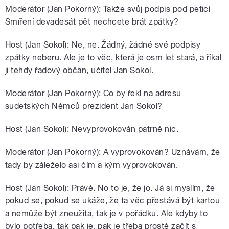
Moderátor (Jan Pokorný): Takže svůj podpis pod peticí
Smíření devadesát pět nechcete brát zpátky?
Host (Jan Sokol): Ne, ne. Žádný, žádné své podpisy
zpátky neberu. Ale je to věc, která je osm let stará, a říkal
ji tehdy řadový občan, učitel Jan Sokol.
Moderátor (Jan Pokorný): Co by řekl na adresu
sudetských Němců prezident Jan Sokol?
Host (Jan Sokol): Nevyprovokován patrně nic.
Moderátor (Jan Pokorný): A vyprovokován? Uznávám, že
tady by záleželo asi čím a kým vyprovokován.
Host (Jan Sokol): Právě. No to je, že jo. Já si myslím, že
pokud se, pokud se ukáže, že ta věc přestává být kartou
a nemůže být zneužita, tak je v pořádku. Ale kdyby to
bylo potřeba, tak pak je, pak je třeba prostě začít s