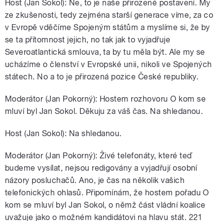
Host (Jan Sokol): Ne, to je naše přirozené postavení. My
ze zkušenosti, tedy zejména starší generace víme, za co
v Evropě vděčíme Spojeným státům a myslíme si, že by
se ta přítomnost jejich, no tak jak to vyjadřuje
Severoatlantická smlouva, ta by tu měla být. Ale my se
ucházíme o členství v Evropské unii, nikoli ve Spojených
státech. No a to je přirozená pozice České republiky.
Moderátor (Jan Pokorný): Hostem rozhovoru O kom se
mluví byl Jan Sokol. Děkuju za váš čas. Na shledanou.
Host (Jan Sokol): Na shledanou.
Moderátor (Jan Pokorný): Živé telefonáty, které teď
budeme vysílat, nejsou redigovány a vyjadřují osobní
názory posluchačů. Ano, je čas na několik vašich
telefonických ohlasů. Připomínám, že hostem pořadu O
kom se mluví byl Jan Sokol, o němž část vládní koalice
uvažuje jako o možném kandidátovi na hlavu stát. 221