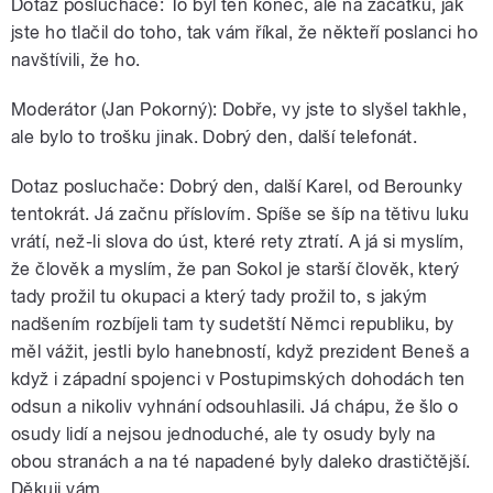
Dotaz posluchače: To byl ten konec, ale na začátku, jak
jste ho tlačil do toho, tak vám říkal, že někteří poslanci ho
navštívili, že ho.
Moderátor (Jan Pokorný): Dobře, vy jste to slyšel takhle,
ale bylo to trošku jinak. Dobrý den, další telefonát.
Dotaz posluchače: Dobrý den, další Karel, od Berounky
tentokrát. Já začnu příslovím. Spíše se šíp na tětivu luku
vrátí, než-li slova do úst, které rety ztratí. A já si myslím,
že člověk a myslím, že pan Sokol je starší člověk, který
tady prožil tu okupaci a který tady prožil to, s jakým
nadšením rozbíjeli tam ty sudetští Němci republiku, by
měl vážit, jestli bylo hanebností, když prezident Beneš a
když i západní spojenci v Postupimských dohodách ten
odsun a nikoliv vyhnání odsouhlasili. Já chápu, že šlo o
osudy lidí a nejsou jednoduché, ale ty osudy byly na
obou stranách a na té napadené byly daleko drastičtější.
Děkuji vám.