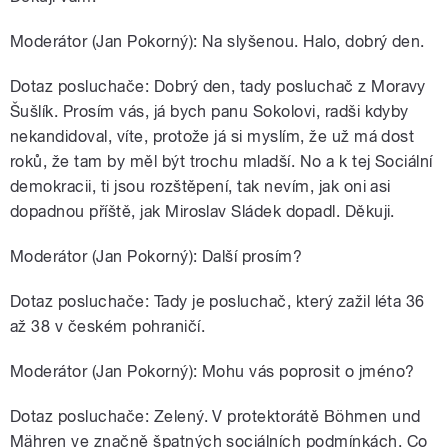
Moderátor (Jan Pokorný): Na slyšenou. Halo, dobrý den.
Dotaz posluchače: Dobrý den, tady posluchač z Moravy
Šušlík. Prosím vás, já bych panu Sokolovi, radši kdyby
nekandidoval, víte, protože já si myslím, že už má dost
roků, že tam by měl být trochu mladší. No a k tej Sociální
demokracii, ti jsou rozštěpení, tak nevím, jak oni asi
dopadnou příště, jak Miroslav Sládek dopadl. Děkuji.
Moderátor (Jan Pokorný): Další prosím?
Dotaz posluchače: Tady je posluchač, který zažil léta 36
až 38 v českém pohraničí.
Moderátor (Jan Pokorný): Mohu vás poprosit o jméno?
Dotaz posluchače: Zelený. V protektorátě Böhmen und
Mähren ve značně špatných sociálních podmínkách. Co