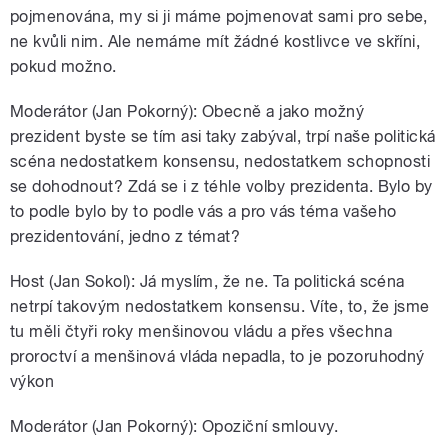
pojmenována, my si ji máme pojmenovat sami pro sebe,
ne kvůli nim. Ale nemáme mít žádné kostlivce ve skříni,
pokud možno.
Moderátor (Jan Pokorný): Obecně a jako možný
prezident byste se tím asi taky zabýval, trpí naše politická
scéna nedostatkem konsensu, nedostatkem schopnosti
se dohodnout? Zdá se i z téhle volby prezidenta. Bylo by
to podle bylo by to podle vás a pro vás téma vašeho
prezidentování, jedno z témat?
Host (Jan Sokol): Já myslím, že ne. Ta politická scéna
netrpí takovým nedostatkem konsensu. Víte, to, že jsme
tu měli čtyři roky menšinovou vládu a přes všechna
proroctví a menšinová vláda nepadla, to je pozoruhodný
výkon
Moderátor (Jan Pokorný): Opoziční smlouvy.