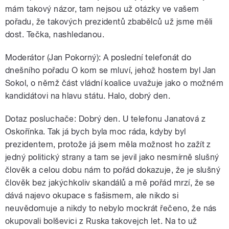
mám takový názor, tam nejsou už otázky ve vašem
pořadu, že takových prezidentů zbabělců už jsme měli
dost. Tečka, nashledanou.
Moderátor (Jan Pokorný): A poslední telefonát do
dnešního pořadu O kom se mluví, jehož hostem byl Jan
Sokol, o němž část vládní koalice uvažuje jako o možném
kandidátovi na hlavu státu. Halo, dobrý den.
Dotaz posluchače: Dobrý den. U telefonu Janatová z
Oskořínka. Tak já bych byla moc ráda, kdyby byl
prezidentem, protože já jsem měla možnost ho zažít z
jedný politický strany a tam se jevil jako nesmírně slušný
člověk a celou dobu nám to pořád dokazuje, že je slušný
člověk bez jakýchkoliv skandálů a mě pořád mrzí, že se
dává najevo okupace s fašismem, ale nikdo si
neuvědomuje a nikdy to nebylo mockrát řečeno, že nás
okupovali bolševici z Ruska takovejch let. Na to už