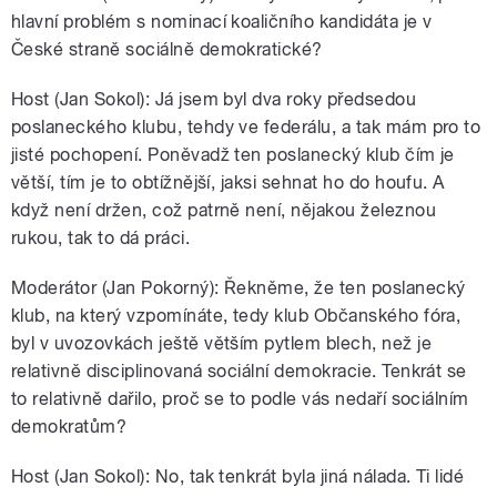
hlavní problém s nominací koaličního kandidáta je v
České straně sociálně demokratické?
Host (Jan Sokol): Já jsem byl dva roky předsedou
poslaneckého klubu, tehdy ve federálu, a tak mám pro to
jisté pochopení. Poněvadž ten poslanecký klub čím je
větší, tím je to obtížnější, jaksi sehnat ho do houfu. A
když není držen, což patrně není, nějakou železnou
rukou, tak to dá práci.
Moderátor (Jan Pokorný): Řekněme, že ten poslanecký
klub, na který vzpomínáte, tedy klub Občanského fóra,
byl v uvozovkách ještě větším pytlem blech, než je
relativně disciplinovaná sociální demokracie. Tenkrát se
to relativně dařilo, proč se to podle vás nedaří sociálním
demokratům?
Host (Jan Sokol): No, tak tenkrát byla jiná nálada. Ti lidé