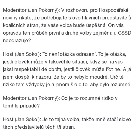
Moderátor (Jan Pokorný): V rozhovoru pro Hospodářské
noviny říkáte, že potřebujete slovo hlavních představitelů
koaličních stran, že vaše volba bude úspěšná. On vás
opravdu ten průběh první a druhé volby zejména u ČSSD
neodrazuje?
Host (Jan Sokol): To není otázka odrazení. To je otázka,
jestli člověk může v takovéhle situaci, když se na vás
jaksi respektábl lidé obrátí, jestli člověk může říct ne. A já
jsem dospěl k názoru, že by to nebylo moudré. Určité
riziko tam vždycky je a jenom šlo o to, aby bylo rozumné.
Moderátor (Jan Pokorný): Co je to rozumné riziko v
tomhle případě?
Host (Jan Sokol): Je to tajná volba, takže mně stačí slovo
těch představitelů těch tří stran.