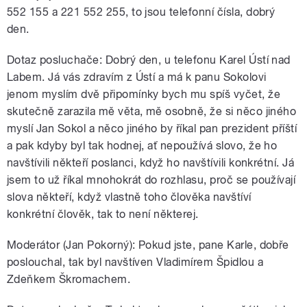
552 155 a 221 552 255, to jsou telefonní čísla, dobrý
den.
Dotaz posluchače: Dobrý den, u telefonu Karel Ústí nad
Labem. Já vás zdravím z Ústí a má k panu Sokolovi
jenom myslím dvě připomínky bych mu spíš vyčet, že
skutečně zarazila mě věta, mě osobně, že si něco jiného
myslí Jan Sokol a něco jiného by říkal pan prezident příští
a pak kdyby byl tak hodnej, ať nepoužívá slovo, že ho
navštívili někteří poslanci, když ho navštívili konkrétní. Já
jsem to už říkal mnohokrát do rozhlasu, proč se používají
slova někteří, když vlastně toho člověka navštíví
konkrétní člověk, tak to není některej.
Moderátor (Jan Pokorný): Pokud jste, pane Karle, dobře
poslouchal, tak byl navštíven Vladimírem Špidlou a
Zdeňkem Škromachem.