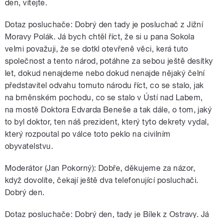
den, vítejte.
Dotaz posluchače: Dobrý den tady je posluchač z Jižní
Moravy Polák. Já bych chtěl říct, že si u pana Sokola
velmi považuji, že se dotkl otevřeně věci, kerá tuto
společnost a tento národ, potáhne za sebou ještě desítky
let, dokud nenajdeme nebo dokud nenajde nějaký čelní
představitel odvahu tomuto národu říct, co se stalo, jak
na brněnském pochodu, co se stalo v Ústí nad Labem,
na mostě Doktora Edvarda Beneše a tak dále, o tom, jaký
to byl doktor, ten náš prezident, který tyto dekrety vydal,
který rozpoutal po válce toto peklo na civilním
obyvatelstvu.
Moderátor (Jan Pokorný): Dobře, děkujeme za názor,
když dovolíte, čekají ještě dva telefonující posluchači.
Dobrý den.
Dotaz posluchače: Dobrý den, tady je Bílek z Ostravy. Já