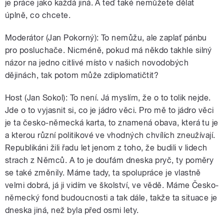
je práce jako každá jiná. A teď také nemůžete dělat
úplně, co chcete.
Moderátor (Jan Pokorný): To nemůžu, ale zaplať pánbu
pro posluchače. Nicméně, pokud má někdo takhle silný
názor na jedno citlivé místo v našich novodobých
dějinách, tak potom může zdiplomatičtit?
Host (Jan Sokol): To není. Já myslím, že o to tolik nejde.
Jde o to vyjasnit si, co je jádro věci. Pro mě to jádro věci
je ta česko-německá karta, to znamená obava, která tu je
a kterou různí politikové ve vhodných chvílích zneužívají.
Republikáni žili řadu let jenom z toho, že budili v lidech
strach z Němců. A to je doufám dneska pryč, ty poměry
se také změnily. Máme tady, ta spolupráce je vlastně
velmi dobrá, já ji vidím ve školství, ve vědě. Máme Česko-
německý fond budoucnosti a tak dále, takže ta situace je
dneska jiná, než byla před osmi lety.